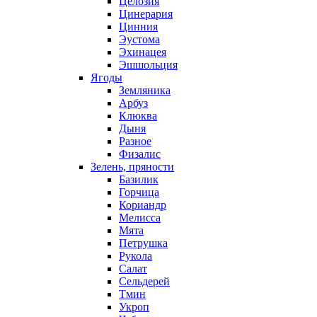
Целозия
Цинерария
Цинния
Эустома
Эхинацея
Эшшольция
Ягоды
Земляника
Арбуз
Клюква
Дыня
Разное
Физалис
Зелень, пряности
Базилик
Горчица
Кориандр
Мелисса
Мята
Петрушка
Рукола
Салат
Сельдерей
Тмин
Укроп