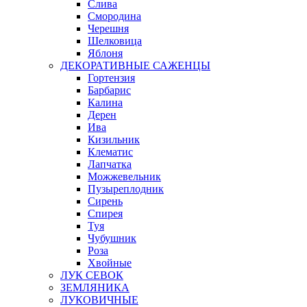
Слива
Смородина
Черешня
Шелковица
Яблоня
ДЕКОРАТИВНЫЕ САЖЕНЦЫ
Гортензия
Барбарис
Калина
Дерен
Ива
Кизильник
Клематис
Лапчатка
Можжевельник
Пузыреплодник
Сирень
Спирея
Туя
Чубушник
Роза
Хвойные
ЛУК СЕВОК
ЗЕМЛЯНИКА
ЛУКОВИЧНЫЕ