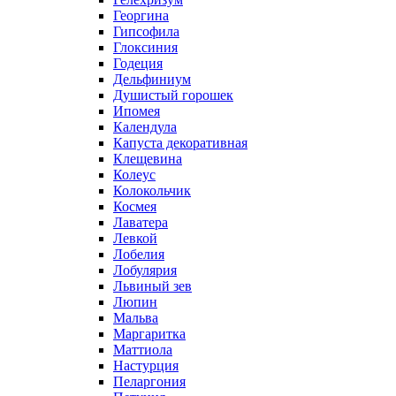
Георгина
Гипсофила
Глоксиния
Годеция
Дельфиниум
Душистый горошек
Ипомея
Календула
Капуста декоративная
Клещевина
Колеус
Колокольчик
Космея
Лаватера
Левкой
Лобелия
Лобулярия
Львиный зев
Люпин
Мальва
Маргаритка
Маттиола
Настурция
Пеларгония