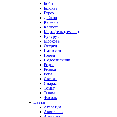
Бобы
Брюква
Горох
Дайкон
Кабачок
Капуста
Картофель (семена)
Кукуруза
Морковь
Огурец
Патиссон
Перец
Подсолнечник
Редис
Редька
Репа
Свекла
Спаржа
Томат
Тыква
Фасоль
Цветы
Агератум
Аквилегия
Алиссум