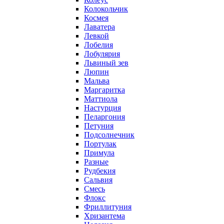
Колокольчик
Космея
Лаватера
Левкой
Лобелия
Лобулярия
Львиный зев
Люпин
Мальва
Маргаритка
Маттиола
Настурция
Пеларгония
Петуния
Подсолнечник
Портулак
Примула
Разные
Рудбекия
Сальвия
Смесь
Флокс
Фриллитуния
Хризантема