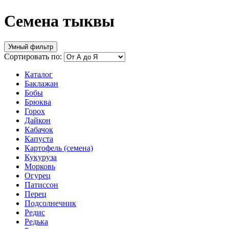
Семена тыквы
Умный фильтр
Сортировать по:
Каталог
Баклажан
Бобы
Брюква
Горох
Дайкон
Кабачок
Капуста
Картофель (семена)
Кукуруза
Морковь
Огурец
Патиссон
Перец
Подсолнечник
Редис
Редька