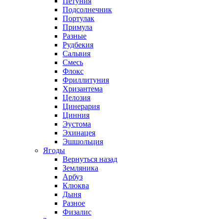
Петуния
Подсолнечник
Портулак
Примула
Разные
Рудбекия
Сальвия
Смесь
Флокс
Фриллитуния
Хризантема
Целозия
Цинерария
Цинния
Эустома
Эхинацея
Эшшольция
Ягоды
Вернуться назад
Земляника
Арбуз
Клюква
Дыня
Разное
Физалис