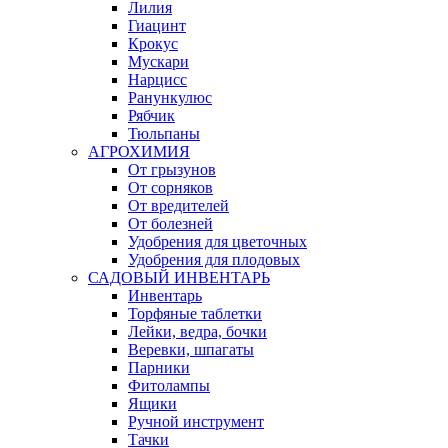
Лилия
Гиацинт
Крокус
Мускари
Нарцисс
Ранункулюс
Рябчик
Тюльпаны
АГРОХИМИЯ
От грызунов
От сорняков
От вредителей
От болезней
Удобрения для цветочных
Удобрения для плодовых
САДОВЫЙ ИНВЕНТАРЬ
Инвентарь
Торфяные таблетки
Лейки, ведра, бочки
Веревки, шпагаты
Парники
Фитолампы
Ящики
Ручной инструмент
Тачки