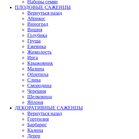
Наборы семян
ПЛОДОВЫЕ САЖЕНЦЫ
Вернуться назад
Абрикос
Виноград
Вишня
Голубика
Груша
Ежевика
Жимолость
Ирга
Крыжовник
Малина
Облепиха
Слива
Смородина
Черешня
Шелковица
Яблоня
ДЕКОРАТИВНЫЕ САЖЕНЦЫ
Вернуться назад
Гортензия
Барбарис
Калина
Дерен