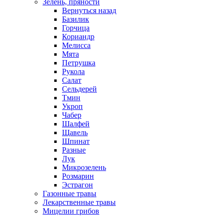
Зелень, пряности
Вернуться назад
Базилик
Горчица
Кориандр
Мелисса
Мята
Петрушка
Рукола
Салат
Сельдерей
Тмин
Укроп
Чабер
Шалфей
Щавель
Шпинат
Разные
Лук
Микрозелень
Розмарин
Эстрагон
Газонные травы
Лекарственные травы
Мицелии грибов