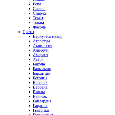
Репа
Свекла
Спаржа
Томат
Тыква
Фасоль
Цветы
Вернуться назад
Агератум
Аквилегия
Алиссум
Амарант
Астра
Бакопа
Бальзамин
Бархатцы
Бегония
Василек
Вербена
Виолы
Вьюнок
Гайлардия
Гацания
Гвоздика
Гелехризум