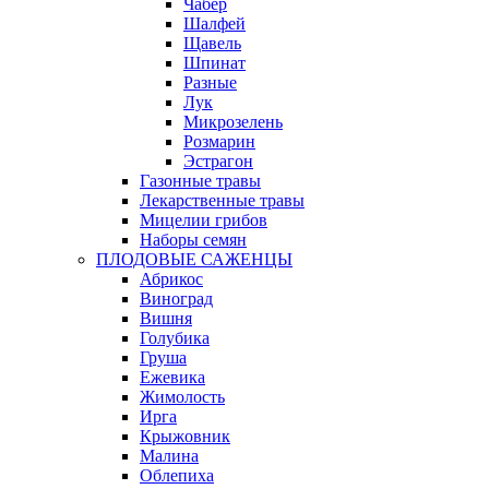
Чабер
Шалфей
Щавель
Шпинат
Разные
Лук
Микрозелень
Розмарин
Эстрагон
Газонные травы
Лекарственные травы
Мицелии грибов
Наборы семян
ПЛОДОВЫЕ САЖЕНЦЫ
Абрикос
Виноград
Вишня
Голубика
Груша
Ежевика
Жимолость
Ирга
Крыжовник
Малина
Облепиха