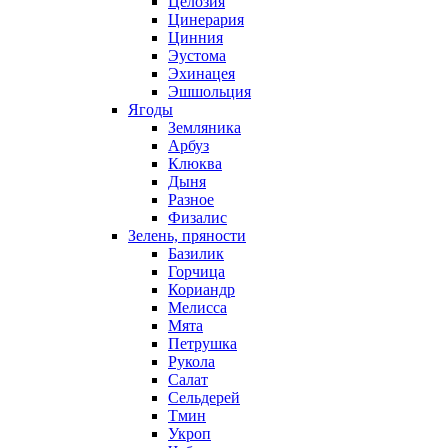
Целозия
Цинерария
Цинния
Эустома
Эхинацея
Эшшольция
Ягоды
Земляника
Арбуз
Клюква
Дыня
Разное
Физалис
Зелень, пряности
Базилик
Горчица
Кориандр
Мелисса
Мята
Петрушка
Рукола
Салат
Сельдерей
Тмин
Укроп