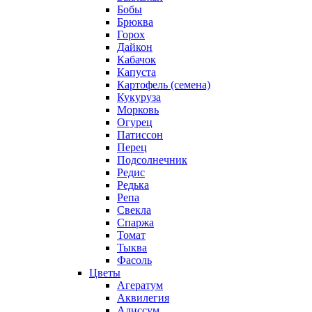
Бобы
Брюква
Горох
Дайкон
Кабачок
Капуста
Картофель (семена)
Кукуруза
Морковь
Огурец
Патиссон
Перец
Подсолнечник
Редис
Редька
Репа
Свекла
Спаржа
Томат
Тыква
Фасоль
Цветы
Агератум
Аквилегия
Алиссум