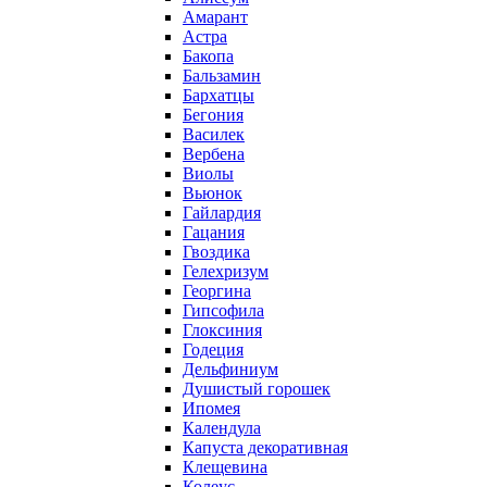
Амарант
Астра
Бакопа
Бальзамин
Бархатцы
Бегония
Василек
Вербена
Виолы
Вьюнок
Гайлардия
Гацания
Гвоздика
Гелехризум
Георгина
Гипсофила
Глоксиния
Годеция
Дельфиниум
Душистый горошек
Ипомея
Календула
Капуста декоративная
Клещевина
Колеус