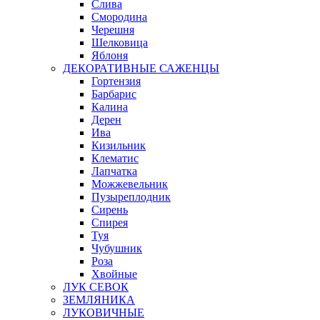
Слива
Смородина
Черешня
Шелковица
Яблоня
ДЕКОРАТИВНЫЕ САЖЕНЦЫ
Гортензия
Барбарис
Калина
Дерен
Ива
Кизильник
Клематис
Лапчатка
Можжевельник
Пузыреплодник
Сирень
Спирея
Туя
Чубушник
Роза
Хвойные
ЛУК СЕВОК
ЗЕМЛЯНИКА
ЛУКОВИЧНЫЕ