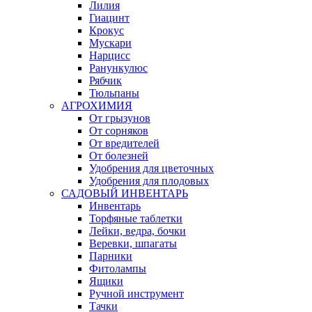
Лилия
Гиацинт
Крокус
Мускари
Нарцисс
Ранункулюс
Рябчик
Тюльпаны
АГРОХИМИЯ
От грызунов
От сорняков
От вредителей
От болезней
Удобрения для цветочных
Удобрения для плодовых
САДОВЫЙ ИНВЕНТАРЬ
Инвентарь
Торфяные таблетки
Лейки, ведра, бочки
Веревки, шпагаты
Парники
Фитолампы
Ящики
Ручной инструмент
Тачки