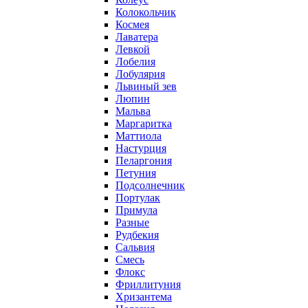
Колокольчик
Космея
Лаватера
Левкой
Лобелия
Лобулярия
Львиный зев
Люпин
Мальва
Маргаритка
Маттиола
Настурция
Пеларгония
Петуния
Подсолнечник
Портулак
Примула
Разные
Рудбекия
Сальвия
Смесь
Флокс
Фриллитуния
Хризантема