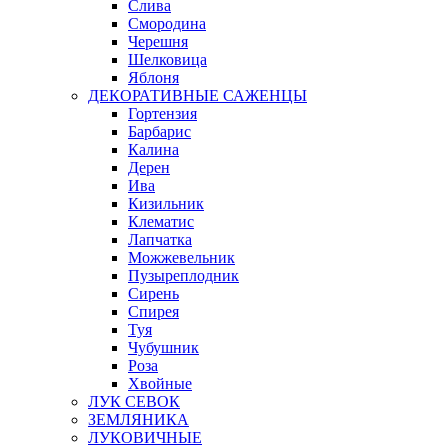
Слива
Смородина
Черешня
Шелковица
Яблоня
ДЕКОРАТИВНЫЕ САЖЕНЦЫ
Гортензия
Барбарис
Калина
Дерен
Ива
Кизильник
Клематис
Лапчатка
Можжевельник
Пузыреплодник
Сирень
Спирея
Туя
Чубушник
Роза
Хвойные
ЛУК СЕВОК
ЗЕМЛЯНИКА
ЛУКОВИЧНЫЕ