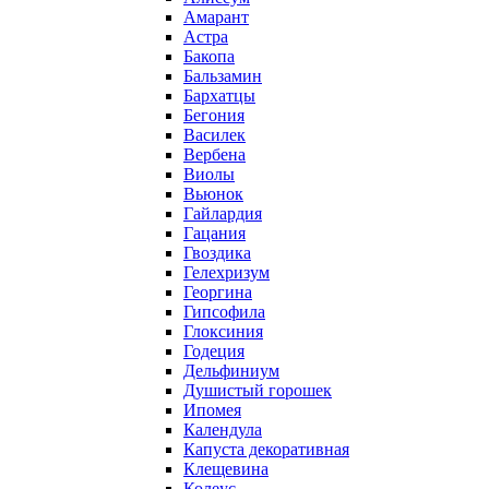
Амарант
Астра
Бакопа
Бальзамин
Бархатцы
Бегония
Василек
Вербена
Виолы
Вьюнок
Гайлардия
Гацания
Гвоздика
Гелехризум
Георгина
Гипсофила
Глоксиния
Годеция
Дельфиниум
Душистый горошек
Ипомея
Календула
Капуста декоративная
Клещевина
Колеус