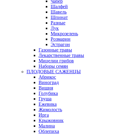
Чабер
Шалфей
Щавель
Шпинат
Разные
Лук
Микрозелень
Розмарин
Эстрагон
Газонные травы
Лекарственные травы
Мицелии грибов
Наборы семян
ПЛОДОВЫЕ САЖЕНЦЫ
Абрикос
Виноград
Вишня
Голубика
Груша
Ежевика
Жимолость
Ирга
Крыжовник
Малина
Облепиха