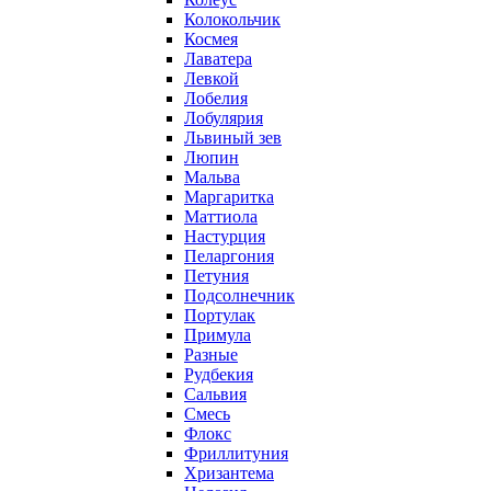
Колокольчик
Космея
Лаватера
Левкой
Лобелия
Лобулярия
Львиный зев
Люпин
Мальва
Маргаритка
Маттиола
Настурция
Пеларгония
Петуния
Подсолнечник
Портулак
Примула
Разные
Рудбекия
Сальвия
Смесь
Флокс
Фриллитуния
Хризантема