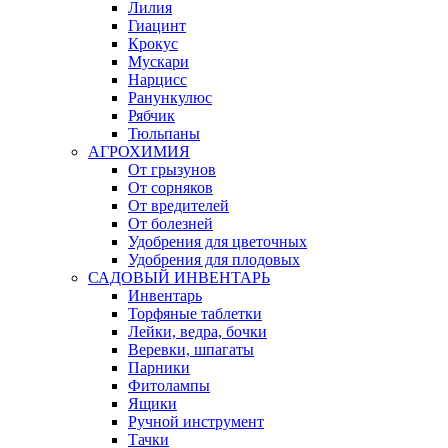
Лилия
Гиацинт
Крокус
Мускари
Нарцисс
Ранункулюс
Рябчик
Тюльпаны
АГРОХИМИЯ
От грызунов
От сорняков
От вредителей
От болезней
Удобрения для цветочных
Удобрения для плодовых
САДОВЫЙ ИНВЕНТАРЬ
Инвентарь
Торфяные таблетки
Лейки, ведра, бочки
Веревки, шпагаты
Парники
Фитолампы
Ящики
Ручной инструмент
Тачки