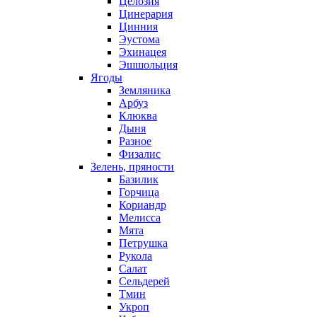
Целозия
Цинерария
Цинния
Эустома
Эхинацея
Эшшольция
Ягоды
Земляника
Арбуз
Клюква
Дыня
Разное
Физалис
Зелень, пряности
Базилик
Горчица
Кориандр
Мелисса
Мята
Петрушка
Рукола
Салат
Сельдерей
Тмин
Укроп