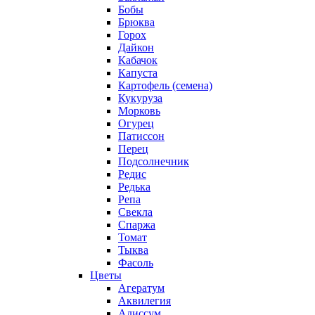
Бобы
Брюква
Горох
Дайкон
Кабачок
Капуста
Картофель (семена)
Кукуруза
Морковь
Огурец
Патиссон
Перец
Подсолнечник
Редис
Редька
Репа
Свекла
Спаржа
Томат
Тыква
Фасоль
Цветы
Агератум
Аквилегия
Алиссум