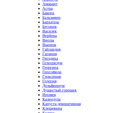
Амарант
Астра
Бакопа
Бальзамин
Бархатцы
Бегония
Василек
Вербена
Виолы
Вьюнок
Гайлардия
Гацания
Гвоздика
Гелехризум
Георгина
Гипсофила
Глоксиния
Годеция
Дельфиниум
Душистый горошек
Ипомея
Календула
Капуста декоративная
Клещевина
Колеус