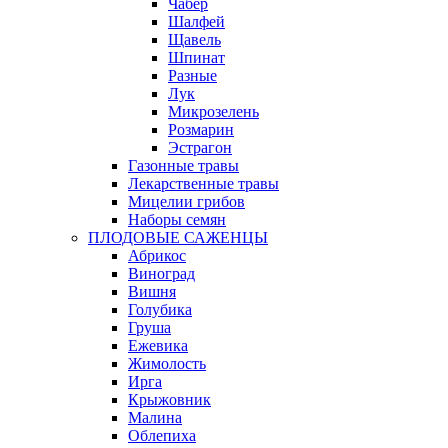
Чабер
Шалфей
Щавель
Шпинат
Разные
Лук
Микрозелень
Розмарин
Эстрагон
Газонные травы
Лекарственные травы
Мицелии грибов
Наборы семян
ПЛОДОВЫЕ САЖЕНЦЫ
Абрикос
Виноград
Вишня
Голубика
Груша
Ежевика
Жимолость
Ирга
Крыжовник
Малина
Облепиха