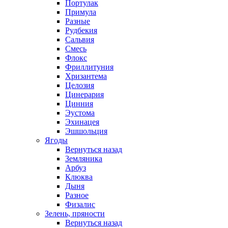
Портулак
Примула
Разные
Рудбекия
Сальвия
Смесь
Флокс
Фриллитуния
Хризантема
Целозия
Цинерария
Цинния
Эустома
Эхинацея
Эшшольция
Ягоды
Вернуться назад
Земляника
Арбуз
Клюква
Дыня
Разное
Физалис
Зелень, пряности
Вернуться назад