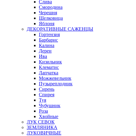
Слива
Смородина
Черешня
Шелковица
Яблоня
ДЕКОРАТИВНЫЕ САЖЕНЦЫ
Гортензия
Барбарис
Калина
Дерен
Ива
Кизильник
Клематис
Лапчатка
Можжевельник
Пузыреплодник
Сирень
Спирея
Туя
Чубушник
Роза
Хвойные
ЛУК СЕВОК
ЗЕМЛЯНИКА
ЛУКОВИЧНЫЕ