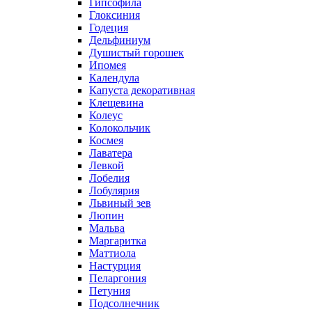
Гипсофила
Глоксиния
Годеция
Дельфиниум
Душистый горошек
Ипомея
Календула
Капуста декоративная
Клещевина
Колеус
Колокольчик
Космея
Лаватера
Левкой
Лобелия
Лобулярия
Львиный зев
Люпин
Мальва
Маргаритка
Маттиола
Настурция
Пеларгония
Петуния
Подсолнечник