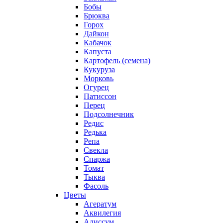
Бобы
Брюква
Горох
Дайкон
Кабачок
Капуста
Картофель (семена)
Кукуруза
Морковь
Огурец
Патиссон
Перец
Подсолнечник
Редис
Редька
Репа
Свекла
Спаржа
Томат
Тыква
Фасоль
Цветы
Агератум
Аквилегия
Алиссум