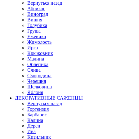
Вернуться назад
Абрикос
Виноград
Вишня
Голубика
Груша
Ежевика
Жимолость
Ирга
Крыжовник
Малина
Облепиха
Слива
Смородина
Черешня
Шелковица
Яблоня
ДЕКОРАТИВНЫЕ САЖЕНЦЫ
Вернуться назад
Гортензия
Барбарис
Калина
Дерен
Ива
Кизильник