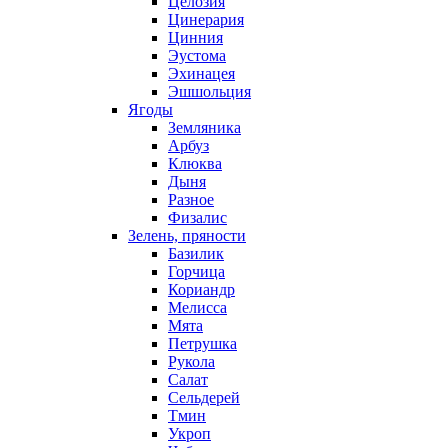
Целозия
Цинерария
Цинния
Эустома
Эхинацея
Эшшольция
Ягоды
Земляника
Арбуз
Клюква
Дыня
Разное
Физалис
Зелень, пряности
Базилик
Горчица
Кориандр
Мелисса
Мята
Петрушка
Рукола
Салат
Сельдерей
Тмин
Укроп