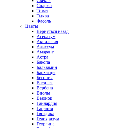
Свекла
Спаржа
Томат
Тыква
Фасоль
Цветы
Вернуться назад
Агератум
Аквилегия
Алиссум
Амарант
Астра
Бакопа
Бальзамин
Бархатцы
Бегония
Василек
Вербена
Виолы
Вьюнок
Гайлардия
Гацания
Гвоздика
Гелехризум
Георгина