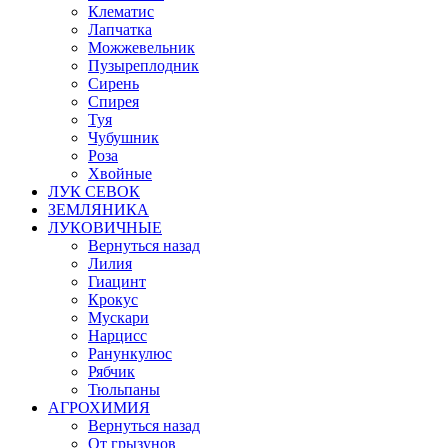
Клематис
Лапчатка
Можжевельник
Пузыреплодник
Сирень
Спирея
Туя
Чубушник
Роза
Хвойные
ЛУК СЕВОК
ЗЕМЛЯНИКА
ЛУКОВИЧНЫЕ
Вернуться назад
Лилия
Гиацинт
Крокус
Мускари
Нарцисс
Ранункулюс
Рябчик
Тюльпаны
АГРОХИМИЯ
Вернуться назад
От грызунов