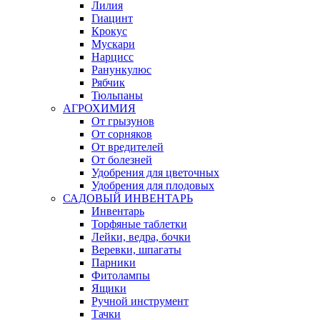
Лилия
Гиацинт
Крокус
Мускари
Нарцисс
Ранункулюс
Рябчик
Тюльпаны
АГРОХИМИЯ
От грызунов
От сорняков
От вредителей
От болезней
Удобрения для цветочных
Удобрения для плодовых
САДОВЫЙ ИНВЕНТАРЬ
Инвентарь
Торфяные таблетки
Лейки, ведра, бочки
Веревки, шпагаты
Парники
Фитолампы
Ящики
Ручной инструмент
Тачки