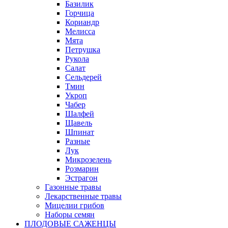
Базилик
Горчица
Кориандр
Мелисса
Мята
Петрушка
Рукола
Салат
Сельдерей
Тмин
Укроп
Чабер
Шалфей
Щавель
Шпинат
Разные
Лук
Микрозелень
Розмарин
Эстрагон
Газонные травы
Лекарственные травы
Мицелии грибов
Наборы семян
ПЛОДОВЫЕ САЖЕНЦЫ