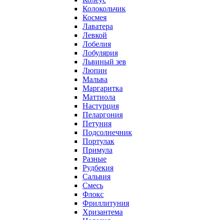
Колокольчик
Космея
Лаватера
Левкой
Лобелия
Лобулярия
Львиный зев
Люпин
Мальва
Маргаритка
Маттиола
Настурция
Пеларгония
Петуния
Подсолнечник
Портулак
Примула
Разные
Рудбекия
Сальвия
Смесь
Флокс
Фриллитуния
Хризантема