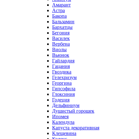
Амарант
Астра
Бакопа
Бальзамин
Бархатцы
Бегония
Василек
Вербена
Виолы
Вьюнок
Гайлардия
Гацания
Гвоздика
Гелехризум
Георгина
Гипсофила
Глоксиния
Годеция
Дельфиниум
Душистый горошек
Ипомея
Календула
Капуста декоративная
Клещевина
Колеус