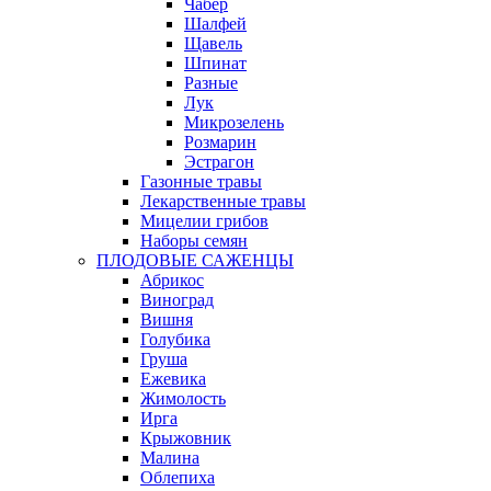
Чабер
Шалфей
Щавель
Шпинат
Разные
Лук
Микрозелень
Розмарин
Эстрагон
Газонные травы
Лекарственные травы
Мицелии грибов
Наборы семян
ПЛОДОВЫЕ САЖЕНЦЫ
Абрикос
Виноград
Вишня
Голубика
Груша
Ежевика
Жимолость
Ирга
Крыжовник
Малина
Облепиха