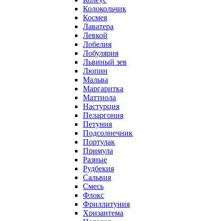
Колокольчик
Космея
Лаватера
Левкой
Лобелия
Лобулярия
Львиный зев
Люпин
Мальва
Маргаритка
Маттиола
Настурция
Пеларгония
Петуния
Подсолнечник
Портулак
Примула
Разные
Рудбекия
Сальвия
Смесь
Флокс
Фриллитуния
Хризантема