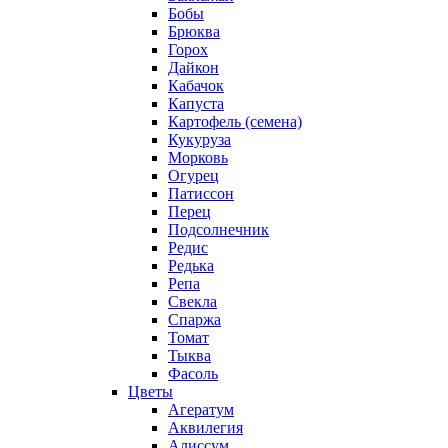
Бобы
Брюква
Горох
Дайкон
Кабачок
Капуста
Картофель (семена)
Кукуруза
Морковь
Огурец
Патиссон
Перец
Подсолнечник
Редис
Редька
Репа
Свекла
Спаржа
Томат
Тыква
Фасоль
Цветы
Агератум
Аквилегия
Алиссум