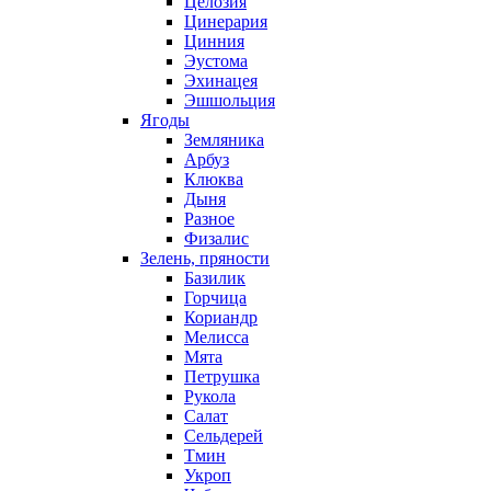
Целозия
Цинерария
Цинния
Эустома
Эхинацея
Эшшольция
Ягоды
Земляника
Арбуз
Клюква
Дыня
Разное
Физалис
Зелень, пряности
Базилик
Горчица
Кориандр
Мелисса
Мята
Петрушка
Рукола
Салат
Сельдерей
Тмин
Укроп