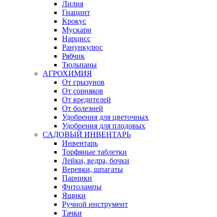
Лилия
Гиацинт
Крокус
Мускари
Нарцисс
Ранункулюс
Рябчик
Тюльпаны
АГРОХИМИЯ
От грызунов
От сорняков
От вредителей
От болезней
Удобрения для цветочных
Удобрения для плодовых
САДОВЫЙ ИНВЕНТАРЬ
Инвентарь
Торфяные таблетки
Лейки, ведра, бочки
Веревки, шпагаты
Парники
Фитолампы
Ящики
Ручной инструмент
Тачки