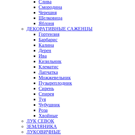
Слива
Смородина
Черешня
Шелковица
Яблоня
ДЕКОРАТИВНЫЕ САЖЕНЦЫ
Гортензия
Барбарис
Калина
Дерен
Ива
Кизильник
Клематис
Лапчатка
Можжевельник
Пузыреплодник
Сирень
Спирея
Туя
Чубушник
Роза
Хвойные
ЛУК СЕВОК
ЗЕМЛЯНИКА
ЛУКОВИЧНЫЕ