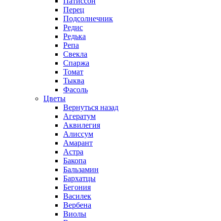
Патиссон
Перец
Подсолнечник
Редис
Редька
Репа
Свекла
Спаржа
Томат
Тыква
Фасоль
Цветы
Вернуться назад
Агератум
Аквилегия
Алиссум
Амарант
Астра
Бакопа
Бальзамин
Бархатцы
Бегония
Василек
Вербена
Виолы