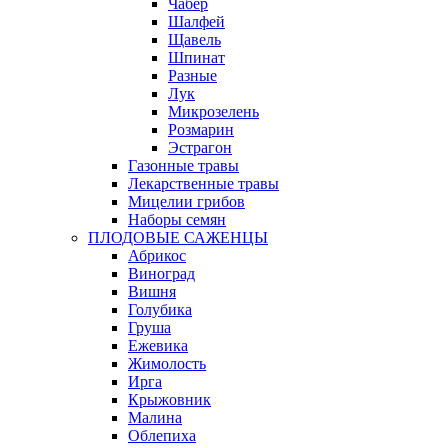
Чабер
Шалфей
Щавель
Шпинат
Разные
Лук
Микрозелень
Розмарин
Эстрагон
Газонные травы
Лекарственные травы
Мицелии грибов
Наборы семян
ПЛОДОВЫЕ САЖЕНЦЫ
Абрикос
Виноград
Вишня
Голубика
Груша
Ежевика
Жимолость
Ирга
Крыжовник
Малина
Облепиха