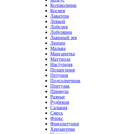
Колокольчик
Космея
Лаватера
Левкой
Лобелия
Лобулярия
Львиный зев
Люпин
Мальва
Маргаритка
Маттиола
Настурция
Пеларгония
Петуния
Подсолнечник
Портулак
Примула
Разные
Рудбекия
Сальвия
Смесь
Флокс
Фриллитуния
Хризантема