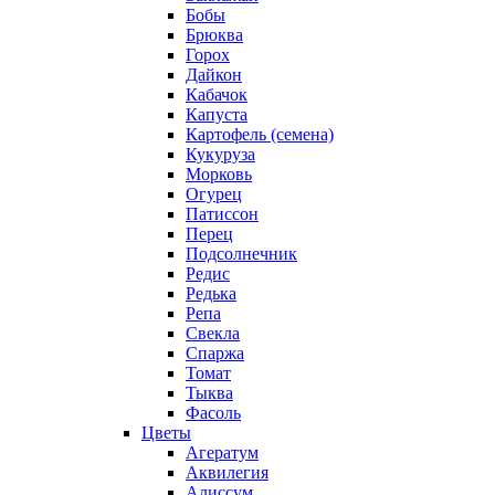
Бобы
Брюква
Горох
Дайкон
Кабачок
Капуста
Картофель (семена)
Кукуруза
Морковь
Огурец
Патиссон
Перец
Подсолнечник
Редис
Редька
Репа
Свекла
Спаржа
Томат
Тыква
Фасоль
Цветы
Агератум
Аквилегия
Алиссум