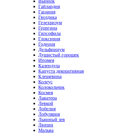
Вьюнок
Гайлардия
Гацания
Гвоздика
Гелехризум
Георгина
Гипсофила
Глоксиния
Годеция
Дельфиниум
Душистый горошек
Ипомея
Календула
Капуста декоративная
Клещевина
Колеус
Колокольчик
Космея
Лаватера
Левкой
Лобелия
Лобулярия
Львиный зев
Люпин
Мальва