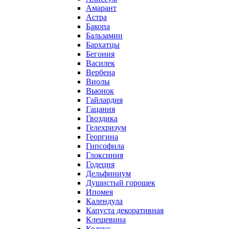
Амарант
Астра
Бакопа
Бальзамин
Бархатцы
Бегония
Василек
Вербена
Виолы
Вьюнок
Гайлардия
Гацания
Гвоздика
Гелехризум
Георгина
Гипсофила
Глоксиния
Годеция
Дельфиниум
Душистый горошек
Ипомея
Календула
Капуста декоративная
Клещевина
Колеус