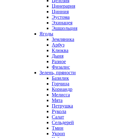
Целозия
Цинерария
Цинния
Эустома
Эхинацея
Эшшольция
Ягоды
Земляника
Арбуз
Клюква
Дыня
Разное
Физалис
Зелень, пряности
Базилик
Горчица
Кориандр
Мелисса
Мята
Петрушка
Рукола
Салат
Сельдерей
Тмин
Укроп