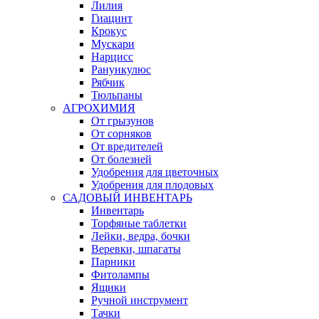
Лилия
Гиацинт
Крокус
Мускари
Нарцисс
Ранункулюс
Рябчик
Тюльпаны
АГРОХИМИЯ
От грызунов
От сорняков
От вредителей
От болезней
Удобрения для цветочных
Удобрения для плодовых
САДОВЫЙ ИНВЕНТАРЬ
Инвентарь
Торфяные таблетки
Лейки, ведра, бочки
Веревки, шпагаты
Парники
Фитолампы
Ящики
Ручной инструмент
Тачки