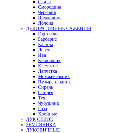
Слива
Смородина
Черешня
Шелковица
Яблоня
ДЕКОРАТИВНЫЕ САЖЕНЦЫ
Гортензия
Барбарис
Калина
Дерен
Ива
Кизильник
Клематис
Лапчатка
Можжевельник
Пузыреплодник
Сирень
Спирея
Туя
Чубушник
Роза
Хвойные
ЛУК СЕВОК
ЗЕМЛЯНИКА
ЛУКОВИЧНЫЕ