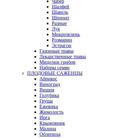
Чабер
Шалфей
Щавель
Шпинат
Разные
Лук
Микрозелень
Розмарин
Эстрагон
Газонные травы
Лекарственные травы
Мицелии грибов
Наборы семян
ПЛОДОВЫЕ САЖЕНЦЫ
Абрикос
Виноград
Вишня
Голубика
Груша
Ежевика
Жимолость
Ирга
Крыжовник
Малина
Облепиха