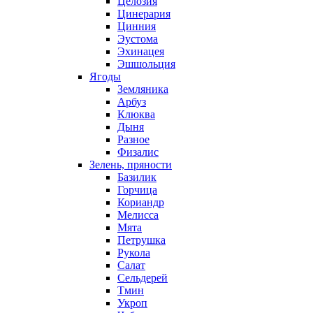
Целозия
Цинерария
Цинния
Эустома
Эхинацея
Эшшольция
Ягоды
Земляника
Арбуз
Клюква
Дыня
Разное
Физалис
Зелень, пряности
Базилик
Горчица
Кориандр
Мелисса
Мята
Петрушка
Рукола
Салат
Сельдерей
Тмин
Укроп