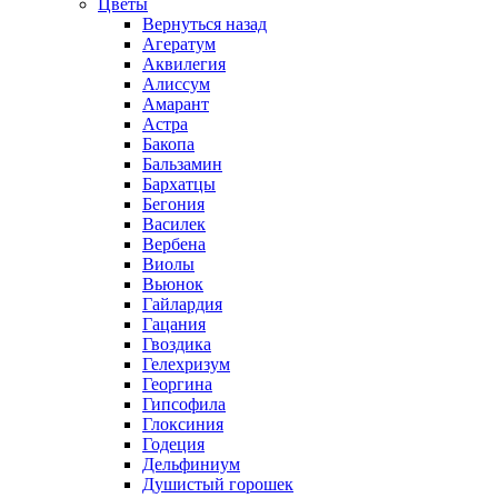
Цветы
Вернуться назад
Агератум
Аквилегия
Алиссум
Амарант
Астра
Бакопа
Бальзамин
Бархатцы
Бегония
Василек
Вербена
Виолы
Вьюнок
Гайлардия
Гацания
Гвоздика
Гелехризум
Георгина
Гипсофила
Глоксиния
Годеция
Дельфиниум
Душистый горошек