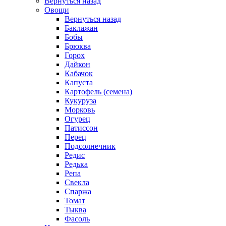
Вернуться назад
Овощи
Вернуться назад
Баклажан
Бобы
Брюква
Горох
Дайкон
Кабачок
Капуста
Картофель (семена)
Кукуруза
Морковь
Огурец
Патиссон
Перец
Подсолнечник
Редис
Редька
Репа
Свекла
Спаржа
Томат
Тыква
Фасоль