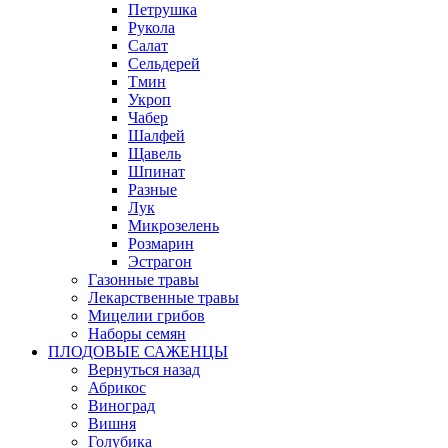
Петрушка
Рукола
Салат
Сельдерей
Тмин
Укроп
Чабер
Шалфей
Щавель
Шпинат
Разные
Лук
Микрозелень
Розмарин
Эстрагон
Газонные травы
Лекарственные травы
Мицелии грибов
Наборы семян
ПЛОДОВЫЕ САЖЕНЦЫ
Вернуться назад
Абрикос
Виноград
Вишня
Голубика