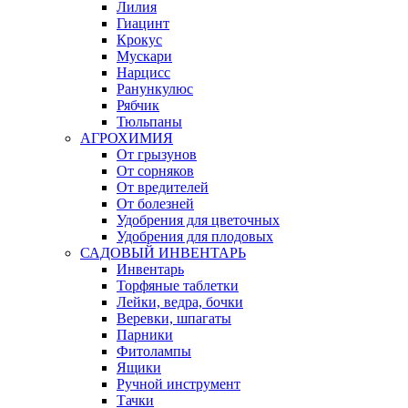
Лилия
Гиацинт
Крокус
Мускари
Нарцисс
Ранункулюс
Рябчик
Тюльпаны
АГРОХИМИЯ
От грызунов
От сорняков
От вредителей
От болезней
Удобрения для цветочных
Удобрения для плодовых
САДОВЫЙ ИНВЕНТАРЬ
Инвентарь
Торфяные таблетки
Лейки, ведра, бочки
Веревки, шпагаты
Парники
Фитолампы
Ящики
Ручной инструмент
Тачки