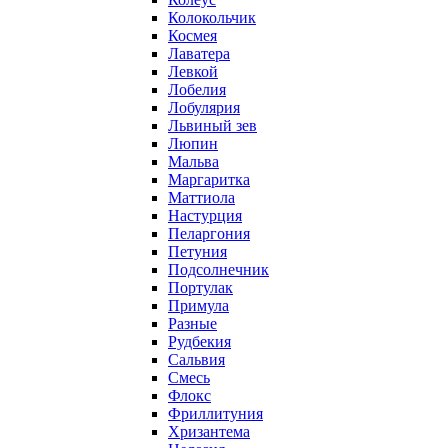
Колокольчик
Космея
Лаватера
Левкой
Лобелия
Лобулярия
Львиный зев
Люпин
Мальва
Маргаритка
Маттиола
Настурция
Пеларгония
Петуния
Подсолнечник
Портулак
Примула
Разные
Рудбекия
Сальвия
Смесь
Флокс
Фриллитуния
Хризантема