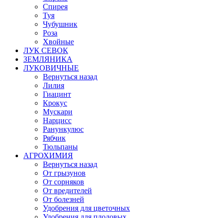
Спирея
Туя
Чубушник
Роза
Хвойные
ЛУК СЕВОК
ЗЕМЛЯНИКА
ЛУКОВИЧНЫЕ
Вернуться назад
Лилия
Гиацинт
Крокус
Мускари
Нарцисс
Ранункулюс
Рябчик
Тюльпаны
АГРОХИМИЯ
Вернуться назад
От грызунов
От сорняков
От вредителей
От болезней
Удобрения для цветочных
Удобрения для плодовых