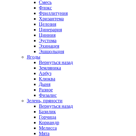
Смесь
Флокс
Фриллитуния
Хризантема
Целозия
Цинерария
Цинния
Эустома
Эхинацея
Эшшольция
Ягоды
Вернуться назад
Земляника
Арбуз
Клюква
Дыня
Разное
Физалис
Зелень, пряности
Вернуться назад
Базилик
Горчица
Кориандр
Мелисса
Мята