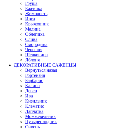
Груша
Ежевика
Жимолость
Ирга
Крыжовник
Малина
Облепиха
Слива
Смородина
Черешня
Шелковица
Яблоня
ДЕКОРАТИВНЫЕ САЖЕНЦЫ
Вернуться назад
Гортензия
Барбарис
Калина
Дерен
Ива
Кизильник
Клематис
Лапчатка
Можжевельник
Пузыреплодник
Сирень