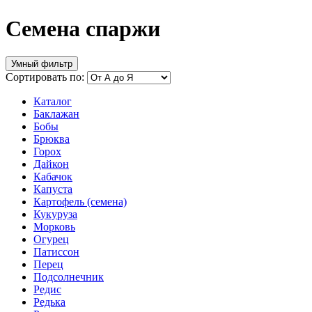
Семена спаржи
Умный фильтр
Сортировать по:
Каталог
Баклажан
Бобы
Брюква
Горох
Дайкон
Кабачок
Капуста
Картофель (семена)
Кукуруза
Морковь
Огурец
Патиссон
Перец
Подсолнечник
Редис
Редька