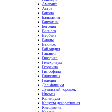
Амарант
Астра
Бакопа
Бальзамин
Бархатцы
Бегония
Василек
Вербена
Виолы
Вьюнок
Гайлардия
Гацания
Гвоздика
Гелехризум
Георгина
Гипсофила
Глоксиния
Годеция
Дельфиниум
Душистый горошек
Ипомея
Календула
Капуста декоративная
Клещевина
Колеус