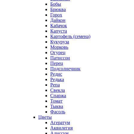
Бобы
Брюква
Горох
Дайкон
Кабачок
Капуста
Картофель (семена)
Кукуруза
Морковь
Огурец
Патиссон
Перец
Подсолнечник
Редис
Редька
Репа
Свекла
Спаржа
Томат
Тыква
Фасоль
Цветы
Агератум
Аквилегия
Алиссум