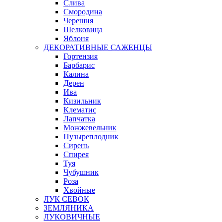
Слива
Смородина
Черешня
Шелковица
Яблоня
ДЕКОРАТИВНЫЕ САЖЕНЦЫ
Гортензия
Барбарис
Калина
Дерен
Ива
Кизильник
Клематис
Лапчатка
Можжевельник
Пузыреплодник
Сирень
Спирея
Туя
Чубушник
Роза
Хвойные
ЛУК СЕВОК
ЗЕМЛЯНИКА
ЛУКОВИЧНЫЕ