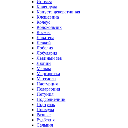
Ипомея
Календула
Капуста декоративная
Клещевина
Колеус
Колокольчик
Космея
Лаватера
Левкой
Лобелия
Лобулярия
Львиный зев
Люпин
Мальва
Маргаритка
Маттиола
Настурция
Пеларгония
Петуния
Подсолнечник
Портулак
Примула
Разные
Рудбекия
Сальвия