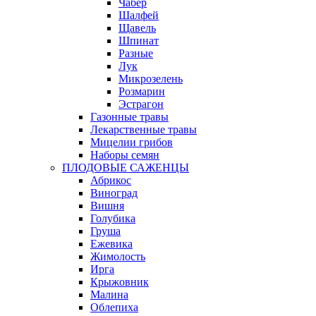
Чабер
Шалфей
Щавель
Шпинат
Разные
Лук
Микрозелень
Розмарин
Эстрагон
Газонные травы
Лекарственные травы
Мицелии грибов
Наборы семян
ПЛОДОВЫЕ САЖЕНЦЫ
Абрикос
Виноград
Вишня
Голубика
Груша
Ежевика
Жимолость
Ирга
Крыжовник
Малина
Облепиха