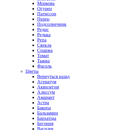
Морковь
Огурец
Патиссон
Перец
Подсолнечник
Редис
Редька
Репа
Свекла
Спаржа
Томат
Тыква
Фасоль
Цветы
Вернуться назад
Агератум
Аквилегия
Алиссум
Амарант
Астра
Бакопа
Бальзамин
Бархатцы
Бегония
Василек