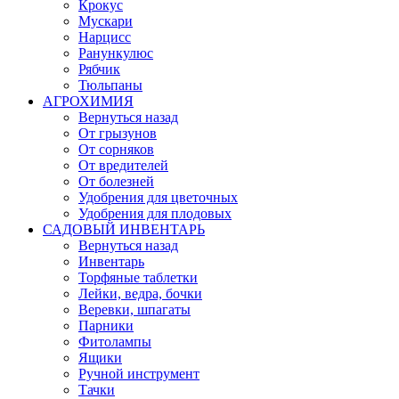
Крокус
Мускари
Нарцисс
Ранункулюс
Рябчик
Тюльпаны
АГРОХИМИЯ
Вернуться назад
От грызунов
От сорняков
От вредителей
От болезней
Удобрения для цветочных
Удобрения для плодовых
САДОВЫЙ ИНВЕНТАРЬ
Вернуться назад
Инвентарь
Торфяные таблетки
Лейки, ведра, бочки
Веревки, шпагаты
Парники
Фитолампы
Ящики
Ручной инструмент
Тачки