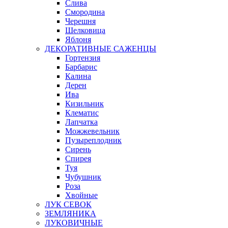
Слива
Смородина
Черешня
Шелковица
Яблоня
ДЕКОРАТИВНЫЕ САЖЕНЦЫ
Гортензия
Барбарис
Калина
Дерен
Ива
Кизильник
Клематис
Лапчатка
Можжевельник
Пузыреплодник
Сирень
Спирея
Туя
Чубушник
Роза
Хвойные
ЛУК СЕВОК
ЗЕМЛЯНИКА
ЛУКОВИЧНЫЕ