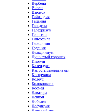
Вербена
Виолы
Вьюнок
Гайлардия
Гацания
Гвоздика
Гелехризум
Георгина
Гипсофила
Глоксиния
Годеция
Дельфиниум
Душистый горошек
Ипомея
Календула
Капуста декоративная
Клещевина
Колеус
Колокольчик
Космея
Лаватера
Левкой
Лобелия
Лобулярия
Львиный зев