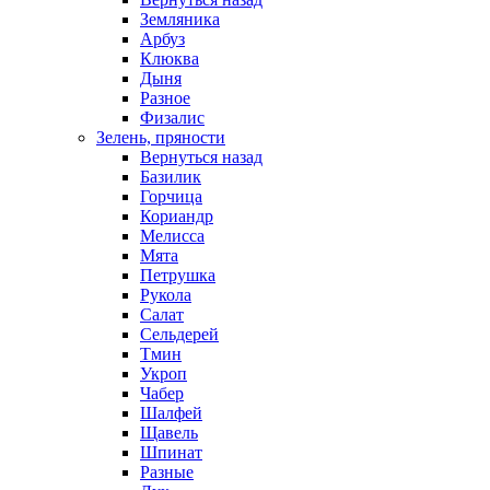
Земляника
Арбуз
Клюква
Дыня
Разное
Физалис
Зелень, пряности
Вернуться назад
Базилик
Горчица
Кориандр
Мелисса
Мята
Петрушка
Рукола
Салат
Сельдерей
Тмин
Укроп
Чабер
Шалфей
Щавель
Шпинат
Разные