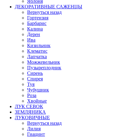
Яблоня
ДЕКОРАТИВНЫЕ САЖЕНЦЫ
Вернуться назад
Гортензия
Барбарис
Калина
Дерен
Ива
Кизильник
Клематис
Лапчатка
Можжевельник
Пузыреплодник
Сирень
Спирея
Туя
Чубушник
Роза
Хвойные
ЛУК СЕВОК
ЗЕМЛЯНИКА
ЛУКОВИЧНЫЕ
Вернуться назад
Лилия
Гиацинт