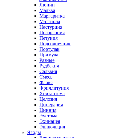
Люпин
Мальва
Маргаритка
Маттиола
Настурция
Пеларгония
Петуния
Подсолнечник
Портулак
Примула
Разные
Рудбекия
Сальвия
Смесь
Флокс
Фриллитуния
Хризантема
Целозия
Цинерария
Цинния
Эустома
Эхинацея
Эшшольция
Ягоды
Вернуться назад