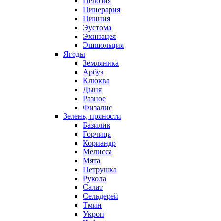
Целозия
Цинерария
Цинния
Эустома
Эхинацея
Эшшольция
Ягоды
Земляника
Арбуз
Клюква
Дыня
Разное
Физалис
Зелень, пряности
Базилик
Горчица
Кориандр
Мелисса
Мята
Петрушка
Рукола
Салат
Сельдерей
Тмин
Укроп