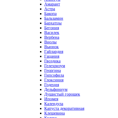
Амарант
Астра
Бакопа
Бальзамин
Бархатцы
Бегония
Василек
Вербена
Виолы
Вьюнок
Гайлардия
Гацания
Гвоздика
Гелехризум
Георгина
Гипсофила
Глоксиния
Годеция
Дельфиниум
Душистый горошек
Ипомея
Календула
Капуста декоративная
Клещевина
Колеус