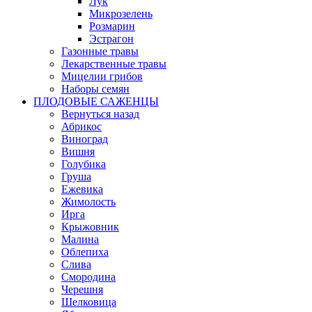
Лук
Микрозелень
Розмарин
Эстрагон
Газонные травы
Лекарственные травы
Мицелии грибов
Наборы семян
ПЛОДОВЫЕ САЖЕНЦЫ
Вернуться назад
Абрикос
Виноград
Вишня
Голубика
Груша
Ежевика
Жимолость
Ирга
Крыжовник
Малина
Облепиха
Слива
Смородина
Черешня
Шелковица