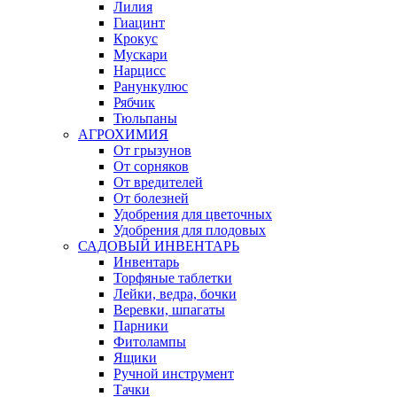
Лилия
Гиацинт
Крокус
Мускари
Нарцисс
Ранункулюс
Рябчик
Тюльпаны
АГРОХИМИЯ
От грызунов
От сорняков
От вредителей
От болезней
Удобрения для цветочных
Удобрения для плодовых
САДОВЫЙ ИНВЕНТАРЬ
Инвентарь
Торфяные таблетки
Лейки, ведра, бочки
Веревки, шпагаты
Парники
Фитолампы
Ящики
Ручной инструмент
Тачки