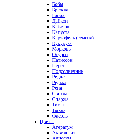
Бобы
Брюква
Горох
Дайкон
Кабачок
Капуста
Картофель (семена)
Кукуруза
Морковь
Огурец
Патиссон
Перец
Подсолнечник
Редис
Редька
Репа
Свекла
Спаржа
Томат
Тыква
Фасоль
Цветы
Агератум
Аквилегия
Алиссум