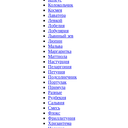
Колокольчик
Космея
Лаватера
Левкой
Лобелия
Лобулярия
Львиный зев
Люпин
Мальва
Маргаритка
Маттиола
Настурция
Пеларгония
Петуния
Подсолнечник
Портулак
Примула
Разные
Рудбекия
Сальвия
Смесь
Флокс
Фриллитуния
Хризантема