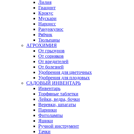
Лилия
Гиацинт
Крокус
Мускари
Нарцисс
Ранункулюс
Рябчик
Тюльпаны
АГРОХИМИЯ
От грызунов
От сорняков
От вредителей
От болезней
Удобрения для цветочных
Удобрения для плодовых
САДОВЫЙ ИНВЕНТАРЬ
Инвентарь
Торфяные таблетки
Лейки, ведра, бочки
Веревки, шпагаты
Парники
Фитолампы
Ящики
Ручной инструмент
Тачки