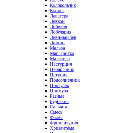
Колокольчик
Космея
Лаватера
Левкой
Лобелия
Лобулярия
Львиный зев
Люпин
Мальва
Маргаритка
Маттиола
Настурция
Пеларгония
Петуния
Подсолнечник
Портулак
Примула
Разные
Рудбекия
Сальвия
Смесь
Флокс
Фриллитуния
Хризантема