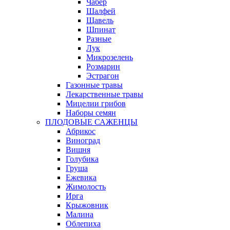
Чабер
Шалфей
Щавель
Шпинат
Разные
Лук
Микрозелень
Розмарин
Эстрагон
Газонные травы
Лекарственные травы
Мицелии грибов
Наборы семян
ПЛОДОВЫЕ САЖЕНЦЫ
Абрикос
Виноград
Вишня
Голубика
Груша
Ежевика
Жимолость
Ирга
Крыжовник
Малина
Облепиха