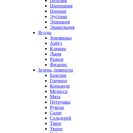
Целозия
Цинерария
Цинния
Эустома
Эхинацея
Эшшольция
Ягоды
Земляника
Арбуз
Клюква
Дыня
Разное
Физалис
Зелень, пряности
Базилик
Горчица
Кориандр
Мелисса
Мята
Петрушка
Рукола
Салат
Сельдерей
Тмин
Укроп