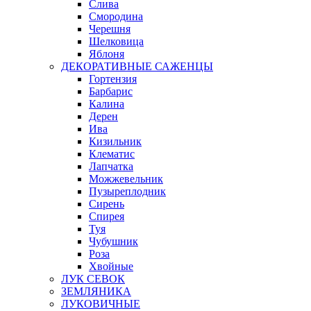
Слива
Смородина
Черешня
Шелковица
Яблоня
ДЕКОРАТИВНЫЕ САЖЕНЦЫ
Гортензия
Барбарис
Калина
Дерен
Ива
Кизильник
Клематис
Лапчатка
Можжевельник
Пузыреплодник
Сирень
Спирея
Туя
Чубушник
Роза
Хвойные
ЛУК СЕВОК
ЗЕМЛЯНИКА
ЛУКОВИЧНЫЕ