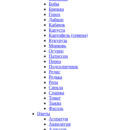
Бобы
Брюква
Горох
Дайкон
Кабачок
Капуста
Картофель (семена)
Кукуруза
Морковь
Огурец
Патиссон
Перец
Подсолнечник
Редис
Редька
Репа
Свекла
Спаржа
Томат
Тыква
Фасоль
Цветы
Агератум
Аквилегия
Алиссум