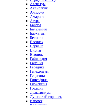
Агератум
Аквилегия
Алиссум
Амарант
Астра
Бакопа
Бальзамин
Бархатцы
Бегония
Василек
Вербена
Виолы
Вьюнок
Гайлардия
Гацания
Гвоздика
Гелехризум
Георгина
Гипсофила
Глоксиния
Годеция
Дельфиниум
Душистый горошек
Ипомея