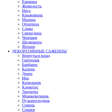
Ежевика
Жимолость
Ирга
Крыжовник
Малина
Облепиха
Слива
Смородина
Черешня
Шелковица
Яблоня
ДЕКОРАТИВНЫЕ САЖЕНЦЫ
Вернуться назад
Гортензия
Барбарис
Калина
Дерен
Ива
Кизильник
Клематис
Лапчатка
Можжевельник
Пузыреплодник
Сирень
Спирея