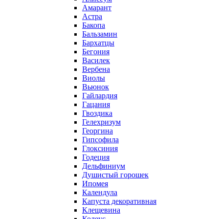
Амарант
Астра
Бакопа
Бальзамин
Бархатцы
Бегония
Василек
Вербена
Виолы
Вьюнок
Гайлардия
Гацания
Гвоздика
Гелехризум
Георгина
Гипсофила
Глоксиния
Годеция
Дельфиниум
Душистый горошек
Ипомея
Календула
Капуста декоративная
Клещевина
Колеус