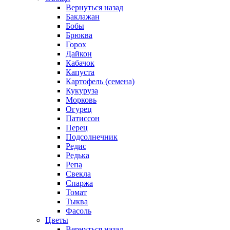
Вернуться назад
Баклажан
Бобы
Брюква
Горох
Дайкон
Кабачок
Капуста
Картофель (семена)
Кукуруза
Морковь
Огурец
Патиссон
Перец
Подсолнечник
Редис
Редька
Репа
Свекла
Спаржа
Томат
Тыква
Фасоль
Цветы
Вернуться назад