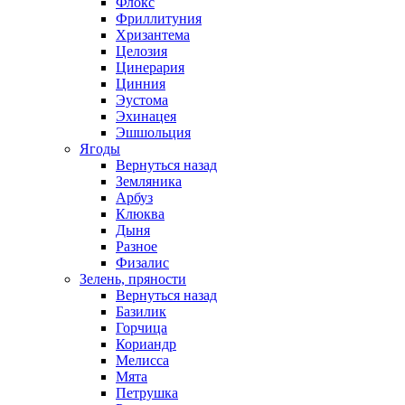
Флокс
Фриллитуния
Хризантема
Целозия
Цинерария
Цинния
Эустома
Эхинацея
Эшшольция
Ягоды
Вернуться назад
Земляника
Арбуз
Клюква
Дыня
Разное
Физалис
Зелень, пряности
Вернуться назад
Базилик
Горчица
Кориандр
Мелисса
Мята
Петрушка