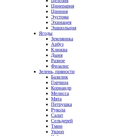
Целозия
Цинерария
Цинния
Эустома
Эхинацея
Эшшольция
Ягоды
Земляника
Арбуз
Клюква
Дыня
Разное
Физалис
Зелень, пряности
Базилик
Горчица
Кориандр
Мелисса
Мята
Петрушка
Рукола
Салат
Сельдерей
Тмин
Укроп