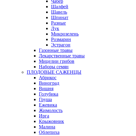
Чабер
Шалфей
Щавель
Шпинат
Разные
Лук
Микрозелень
Розмарин
Эстрагон
Газонные травы
Лекарственные травы
Мицелии грибов
Наборы семян
ПЛОДОВЫЕ САЖЕНЦЫ
Абрикос
Виноград
Вишня
Голубика
Груша
Ежевика
Жимолость
Ирга
Крыжовник
Малина
Облепиха