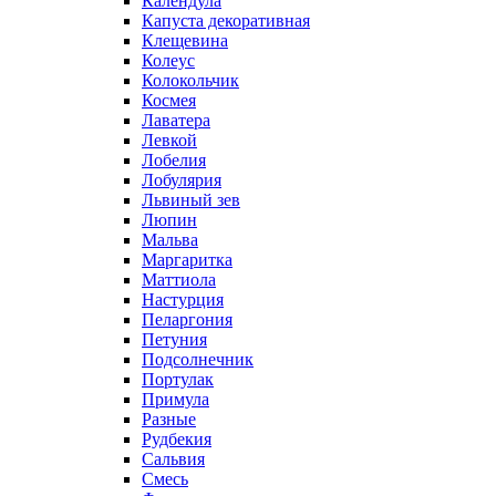
Календула
Капуста декоративная
Клещевина
Колеус
Колокольчик
Космея
Лаватера
Левкой
Лобелия
Лобулярия
Львиный зев
Люпин
Мальва
Маргаритка
Маттиола
Настурция
Пеларгония
Петуния
Подсолнечник
Портулак
Примула
Разные
Рудбекия
Сальвия
Смесь