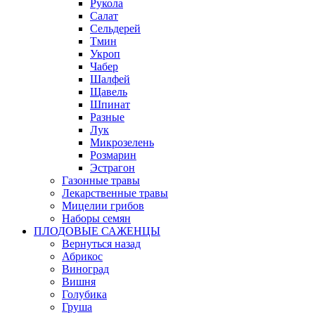
Рукола
Салат
Сельдерей
Тмин
Укроп
Чабер
Шалфей
Щавель
Шпинат
Разные
Лук
Микрозелень
Розмарин
Эстрагон
Газонные травы
Лекарственные травы
Мицелии грибов
Наборы семян
ПЛОДОВЫЕ САЖЕНЦЫ
Вернуться назад
Абрикос
Виноград
Вишня
Голубика
Груша