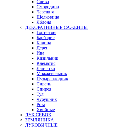
Слива
Смородина
Черешня
Шелковица
Яблоня
ДЕКОРАТИВНЫЕ САЖЕНЦЫ
Гортензия
Барбарис
Калина
Дерен
Ива
Кизильник
Клематис
Лапчатка
Можжевельник
Пузыреплодник
Сирень
Спирея
Туя
Чубушник
Роза
Хвойные
ЛУК СЕВОК
ЗЕМЛЯНИКА
ЛУКОВИЧНЫЕ