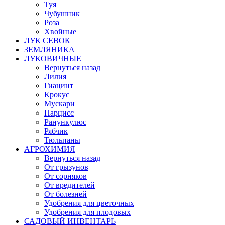
Туя
Чубушник
Роза
Хвойные
ЛУК СЕВОК
ЗЕМЛЯНИКА
ЛУКОВИЧНЫЕ
Вернуться назад
Лилия
Гиацинт
Крокус
Мускари
Нарцисс
Ранункулюс
Рябчик
Тюльпаны
АГРОХИМИЯ
Вернуться назад
От грызунов
От сорняков
От вредителей
От болезней
Удобрения для цветочных
Удобрения для плодовых
САДОВЫЙ ИНВЕНТАРЬ