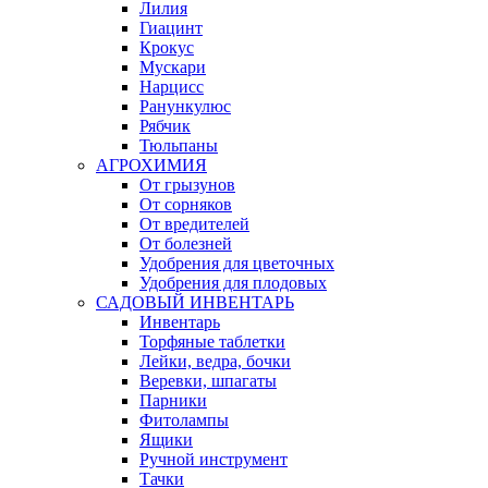
Лилия
Гиацинт
Крокус
Мускари
Нарцисс
Ранункулюс
Рябчик
Тюльпаны
АГРОХИМИЯ
От грызунов
От сорняков
От вредителей
От болезней
Удобрения для цветочных
Удобрения для плодовых
САДОВЫЙ ИНВЕНТАРЬ
Инвентарь
Торфяные таблетки
Лейки, ведра, бочки
Веревки, шпагаты
Парники
Фитолампы
Ящики
Ручной инструмент
Тачки