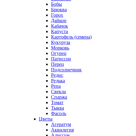
Бобы
Брюква
Горох
Дайкон
Кабачок
Капуста
Картофель (семена)
Кукуруза
Морковь
Огурец
Патиссон
Перец
Подсолнечник
Редис
Редька
Репа
Свекла
Спаржа
Томат
Тыква
Фасоль
Цветы
Агератум
Аквилегия
Алиссум