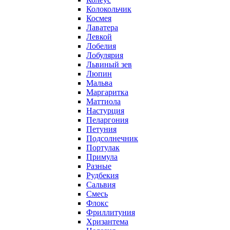
Колокольчик
Космея
Лаватера
Левкой
Лобелия
Лобулярия
Львиный зев
Люпин
Мальва
Маргаритка
Маттиола
Настурция
Пеларгония
Петуния
Подсолнечник
Портулак
Примула
Разные
Рудбекия
Сальвия
Смесь
Флокс
Фриллитуния
Хризантема