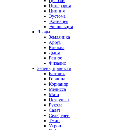
Целозия
Цинерария
Цинния
Эустома
Эхинацея
Эшшольция
Ягоды
Земляника
Арбуз
Клюква
Дыня
Разное
Физалис
Зелень, пряности
Базилик
Горчица
Кориандр
Мелисса
Мята
Петрушка
Рукола
Салат
Сельдерей
Тмин
Укроп