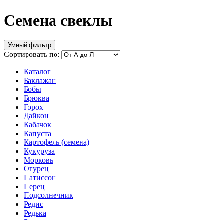
Семена свеклы
Умный фильтр
Сортировать по:
Каталог
Баклажан
Бобы
Брюква
Горох
Дайкон
Кабачок
Капуста
Картофель (семена)
Кукуруза
Морковь
Огурец
Патиссон
Перец
Подсолнечник
Редис
Редька