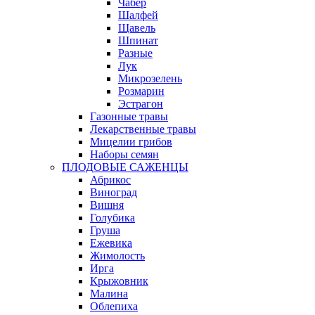
Чабер
Шалфей
Щавель
Шпинат
Разные
Лук
Микрозелень
Розмарин
Эстрагон
Газонные травы
Лекарственные травы
Мицелии грибов
Наборы семян
ПЛОДОВЫЕ САЖЕНЦЫ
Абрикос
Виноград
Вишня
Голубика
Груша
Ежевика
Жимолость
Ирга
Крыжовник
Малина
Облепиха