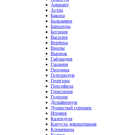
Амарант
Астра
Бакопа
Бальзамин
Бархатцы
Бегония
Василек
Вербена
Виолы
Вьюнок
Гайлардия
Гацания
Гвоздика
Гелехризум
Георгина
Гипсофила
Глоксиния
Годеция
Дельфиниум
Душистый горошек
Ипомея
Календула
Капуста декоративная
Клещевина
Колеус