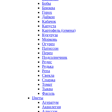
Бобы
Брюква
Горох
Дайкон
Кабачок
Капуста
Картофель (семена)
Кукуруза
Морковь
Огурец
Патиссон
Перец
Подсолнечник
Редис
Редька
Репа
Свекла
Спаржа
Томат
Тыква
Фасоль
Цветы
Агератум
Аквилегия
Алиссум