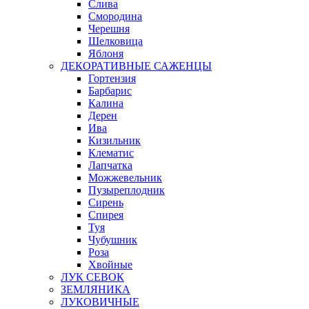
Слива
Смородина
Черешня
Шелковица
Яблоня
ДЕКОРАТИВНЫЕ САЖЕНЦЫ
Гортензия
Барбарис
Калина
Дерен
Ива
Кизильник
Клематис
Лапчатка
Можжевельник
Пузыреплодник
Сирень
Спирея
Туя
Чубушник
Роза
Хвойные
ЛУК СЕВОК
ЗЕМЛЯНИКА
ЛУКОВИЧНЫЕ