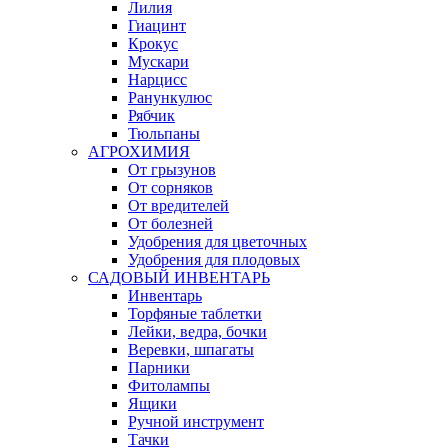
Лилия
Гиацинт
Крокус
Мускари
Нарцисс
Ранункулюс
Рябчик
Тюльпаны
АГРОХИМИЯ
От грызунов
От сорняков
От вредителей
От болезней
Удобрения для цветочных
Удобрения для плодовых
САДОВЫЙ ИНВЕНТАРЬ
Инвентарь
Торфяные таблетки
Лейки, ведра, бочки
Веревки, шпагаты
Парники
Фитолампы
Ящики
Ручной инструмент
Тачки