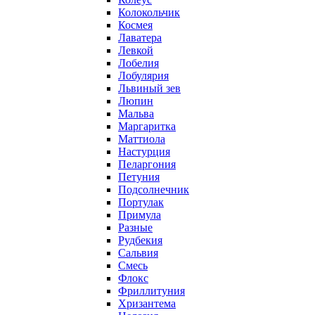
Колокольчик
Космея
Лаватера
Левкой
Лобелия
Лобулярия
Львиный зев
Люпин
Мальва
Маргаритка
Маттиола
Настурция
Пеларгония
Петуния
Подсолнечник
Портулак
Примула
Разные
Рудбекия
Сальвия
Смесь
Флокс
Фриллитуния
Хризантема