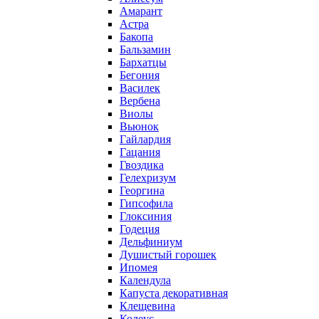
Амарант
Астра
Бакопа
Бальзамин
Бархатцы
Бегония
Василек
Вербена
Виолы
Вьюнок
Гайлардия
Гацания
Гвоздика
Гелехризум
Георгина
Гипсофила
Глоксиния
Годеция
Дельфиниум
Душистый горошек
Ипомея
Календула
Капуста декоративная
Клещевина
Колеус