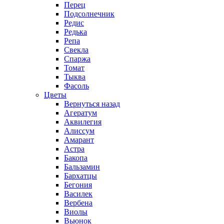
Перец
Подсолнечник
Редис
Редька
Репа
Свекла
Спаржа
Томат
Тыква
Фасоль
Цветы
Вернуться назад
Агератум
Аквилегия
Алиссум
Амарант
Астра
Бакопа
Бальзамин
Бархатцы
Бегония
Василек
Вербена
Виолы
Вьюнок