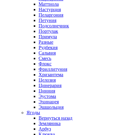
Маттиола
Настурция
Пеларгония
Петуния
Подсолнечник
Портулак
Примула
Разные
Рудбекия
Сальвия
Смесь
Флокс
Фриллитуния
Хризантема
Целозия
Цинерария
Цинния
Эустома
Эхинацея
Эшшольция
Ягоды
Вернуться назад
Земляника
Арбуз
Клюква