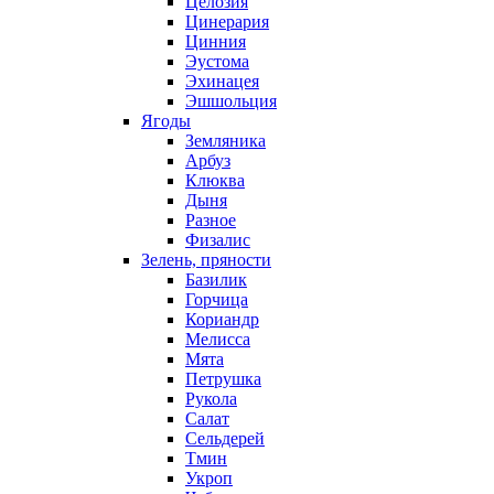
Целозия
Цинерария
Цинния
Эустома
Эхинацея
Эшшольция
Ягоды
Земляника
Арбуз
Клюква
Дыня
Разное
Физалис
Зелень, пряности
Базилик
Горчица
Кориандр
Мелисса
Мята
Петрушка
Рукола
Салат
Сельдерей
Тмин
Укроп