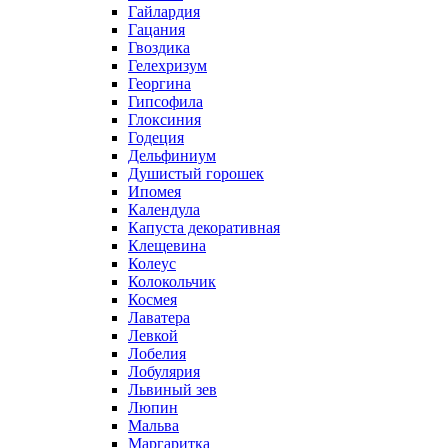
Гайлардия
Гацания
Гвоздика
Гелехризум
Георгина
Гипсофила
Глоксиния
Годеция
Дельфиниум
Душистый горошек
Ипомея
Календула
Капуста декоративная
Клещевина
Колеус
Колокольчик
Космея
Лаватера
Левкой
Лобелия
Лобулярия
Львиный зев
Люпин
Мальва
Маргаритка