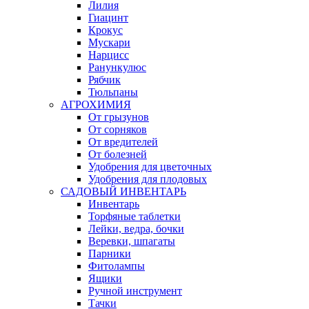
Лилия
Гиацинт
Крокус
Мускари
Нарцисс
Ранункулюс
Рябчик
Тюльпаны
АГРОХИМИЯ
От грызунов
От сорняков
От вредителей
От болезней
Удобрения для цветочных
Удобрения для плодовых
САДОВЫЙ ИНВЕНТАРЬ
Инвентарь
Торфяные таблетки
Лейки, ведра, бочки
Веревки, шпагаты
Парники
Фитолампы
Ящики
Ручной инструмент
Тачки