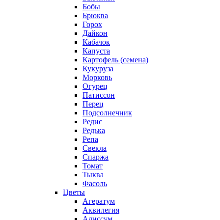
Бобы
Брюква
Горох
Дайкон
Кабачок
Капуста
Картофель (семена)
Кукуруза
Морковь
Огурец
Патиссон
Перец
Подсолнечник
Редис
Редька
Репа
Свекла
Спаржа
Томат
Тыква
Фасоль
Цветы
Агератум
Аквилегия
Алиссум