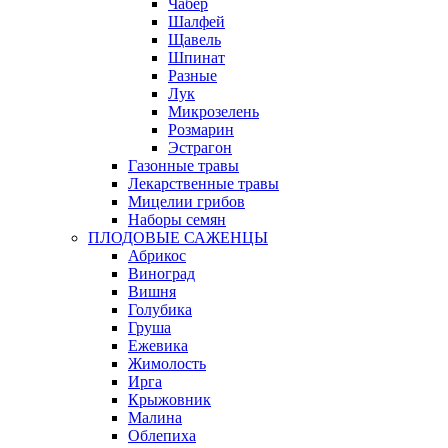
Чабер
Шалфей
Щавель
Шпинат
Разные
Лук
Микрозелень
Розмарин
Эстрагон
Газонные травы
Лекарственные травы
Мицелии грибов
Наборы семян
ПЛОДОВЫЕ САЖЕНЦЫ
Абрикос
Виноград
Вишня
Голубика
Груша
Ежевика
Жимолость
Ирга
Крыжовник
Малина
Облепиха