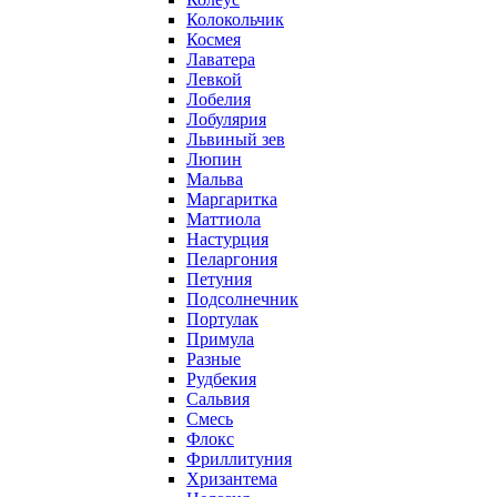
Колокольчик
Космея
Лаватера
Левкой
Лобелия
Лобулярия
Львиный зев
Люпин
Мальва
Маргаритка
Маттиола
Настурция
Пеларгония
Петуния
Подсолнечник
Портулак
Примула
Разные
Рудбекия
Сальвия
Смесь
Флокс
Фриллитуния
Хризантема