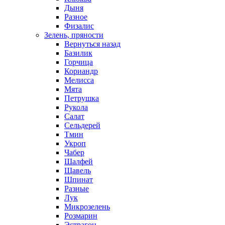
Дыня
Разное
Физалис
Зелень, пряности
Вернуться назад
Базилик
Горчица
Кориандр
Мелисса
Мята
Петрушка
Рукола
Салат
Сельдерей
Тмин
Укроп
Чабер
Шалфей
Щавель
Шпинат
Разные
Лук
Микрозелень
Розмарин
Эстрагон