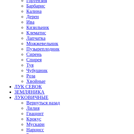
Гортензия
Барбарис
Калина
Дерен
Ива
Кизильник
Клематис
Лапчатка
Можжевельник
Пузыреплодник
Сирень
Спирея
Туя
Чубушник
Роза
Хвойные
ЛУК СЕВОК
ЗЕМЛЯНИКА
ЛУКОВИЧНЫЕ
Вернуться назад
Лилия
Гиацинт
Крокус
Мускари
Нарцисс