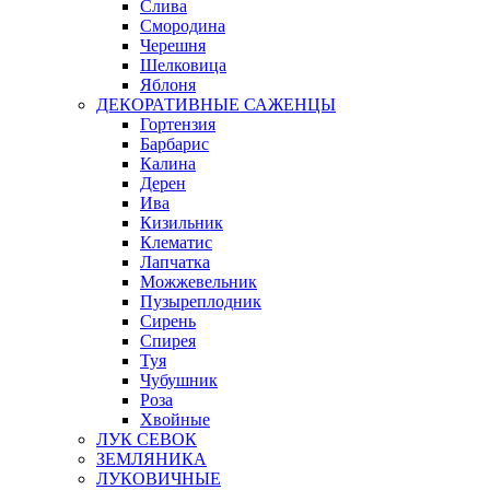
Слива
Смородина
Черешня
Шелковица
Яблоня
ДЕКОРАТИВНЫЕ САЖЕНЦЫ
Гортензия
Барбарис
Калина
Дерен
Ива
Кизильник
Клематис
Лапчатка
Можжевельник
Пузыреплодник
Сирень
Спирея
Туя
Чубушник
Роза
Хвойные
ЛУК СЕВОК
ЗЕМЛЯНИКА
ЛУКОВИЧНЫЕ