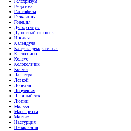
Гелехризум
Георгина
Гипсофила
Глоксиния
Годеция
Дельфиниум
Душистый горошек
Ипомея
Календула
Капуста декоративная
Клещевина
Колеус
Колокольчик
Космея
Лаватера
Левкой
Лобелия
Лобулярия
Львиный зев
Люпин
Мальва
Маргаритка
Маттиола
Настурция
Пеларгония