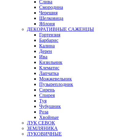
Слива
Смородина
Черешня
Шелковица
Яблоня
ДЕКОРАТИВНЫЕ САЖЕНЦЫ
Гортензия
Барбарис
Калина
Дерен
Ива
Кизильник
Клематис
Лапчатка
Можжевельник
Пузыреплодник
Сирень
Спирея
Туя
Чубушник
Роза
Хвойные
ЛУК СЕВОК
ЗЕМЛЯНИКА
ЛУКОВИЧНЫЕ