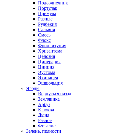
Подсолнечник
Портулак
Примула
Разные
Рудбекия
Сальвия
Смесь
Флокс
Фриллитуния
Хризантема
Целозия
Цинерария
Цинния
Эустома
Эхинацея
Эшшольция
Ягоды
Вернуться назад
Земляника
Арбуз
Клюква
Дыня
Разное
Физалис
Зелень, пряности