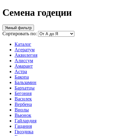
Семена годеции
Умный фильтр
Сортировать по:
Каталог
Агератум
Аквилегия
Алиссум
Амарант
Астра
Бакопа
Бальзамин
Бархатцы
Бегония
Василек
Вербена
Виолы
Вьюнок
Гайлардия
Гацания
Гвоздика