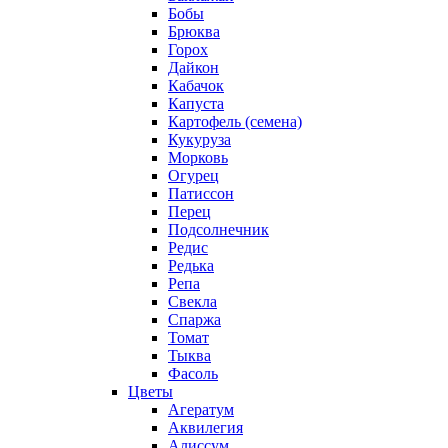
Бобы
Брюква
Горох
Дайкон
Кабачок
Капуста
Картофель (семена)
Кукуруза
Морковь
Огурец
Патиссон
Перец
Подсолнечник
Редис
Редька
Репа
Свекла
Спаржа
Томат
Тыква
Фасоль
Цветы
Агератум
Аквилегия
Алиссум