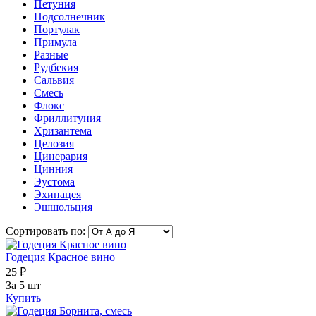
Петуния
Подсолнечник
Портулак
Примула
Разные
Рудбекия
Сальвия
Смесь
Флокс
Фриллитуния
Хризантема
Целозия
Цинерария
Цинния
Эустома
Эхинацея
Эшшольция
Сортировать по:
Годеция Красное вино
25 ₽
За 5 шт
Купить