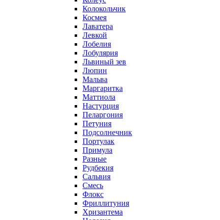
Колокольчик
Космея
Лаватера
Левкой
Лобелия
Лобулярия
Львиный зев
Люпин
Мальва
Маргаритка
Маттиола
Настурция
Пеларгония
Петуния
Подсолнечник
Портулак
Примула
Разные
Рудбекия
Сальвия
Смесь
Флокс
Фриллитуния
Хризантема