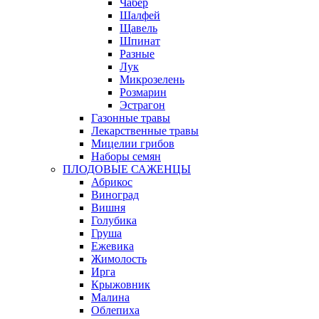
Чабер
Шалфей
Щавель
Шпинат
Разные
Лук
Микрозелень
Розмарин
Эстрагон
Газонные травы
Лекарственные травы
Мицелии грибов
Наборы семян
ПЛОДОВЫЕ САЖЕНЦЫ
Абрикос
Виноград
Вишня
Голубика
Груша
Ежевика
Жимолость
Ирга
Крыжовник
Малина
Облепиха