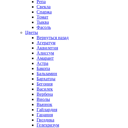
Репа
Свекла
Спаржа
Томат
Тыква
Фасоль
Цветы
Вернуться назад
Агератум
Аквилегия
Алиссум
Амарант
Астра
Бакопа
Бальзамин
Бархатцы
Бегония
Василек
Вербена
Виолы
Вьюнок
Гайлардия
Гацания
Гвоздика
Гелехризум