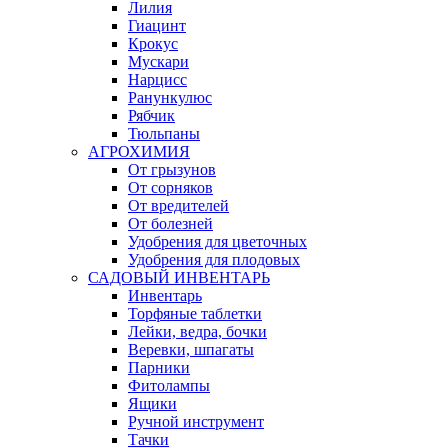
Лилия
Гиацинт
Крокус
Мускари
Нарцисс
Ранункулюс
Рябчик
Тюльпаны
АГРОХИМИЯ
От грызунов
От сорняков
От вредителей
От болезней
Удобрения для цветочных
Удобрения для плодовых
САДОВЫЙ ИНВЕНТАРЬ
Инвентарь
Торфяные таблетки
Лейки, ведра, бочки
Веревки, шпагаты
Парники
Фитолампы
Ящики
Ручной инструмент
Тачки