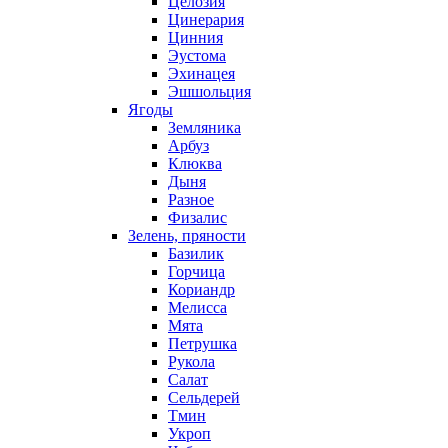
Целозия
Цинерария
Цинния
Эустома
Эхинацея
Эшшольция
Ягоды
Земляника
Арбуз
Клюква
Дыня
Разное
Физалис
Зелень, пряности
Базилик
Горчица
Кориандр
Мелисса
Мята
Петрушка
Рукола
Салат
Сельдерей
Тмин
Укроп