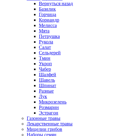
Вернуться назад
Базилик
Горчица
Кориандр
Мелисса
Мята
Петрушка
Рукола
Салат
Сельдерей
Тмин
Укроп
Чабер
Шалфей
Щавель
Шпинат
Разные
Лук
Микрозелень
Розмарин
Эстрагон
Газонные травы
Лекарственные травы
Мицелии грибов
Наборы семян