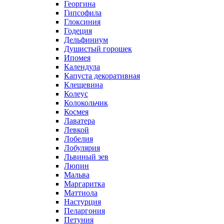
Георгина
Гипсофила
Глоксиния
Годеция
Дельфиниум
Душистый горошек
Ипомея
Календула
Капуста декоративная
Клещевина
Колеус
Колокольчик
Космея
Лаватера
Левкой
Лобелия
Лобулярия
Львиный зев
Люпин
Мальва
Маргаритка
Маттиола
Настурция
Пеларгония
Петуния