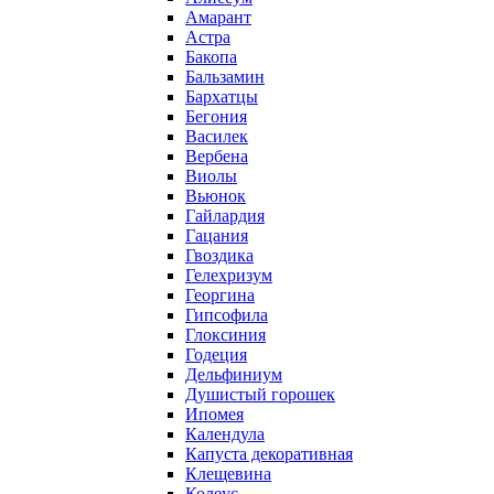
Амарант
Астра
Бакопа
Бальзамин
Бархатцы
Бегония
Василек
Вербена
Виолы
Вьюнок
Гайлардия
Гацания
Гвоздика
Гелехризум
Георгина
Гипсофила
Глоксиния
Годеция
Дельфиниум
Душистый горошек
Ипомея
Календула
Капуста декоративная
Клещевина
Колеус