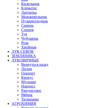
Кизильник
Клематис
Лапчатка
Можжевельник
Пузыреплодник
Сирень
Спирея
Туя
Чубушник
Роза
Хвойные
ЛУК СЕВОК
ЗЕМЛЯНИКА
ЛУКОВИЧНЫЕ
Вернуться назад
Лилия
Гиацинт
Крокус
Мускари
Нарцисс
Ранункулюс
Рябчик
Тюльпаны
АГРОХИМИЯ
Вернуться назад