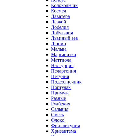
Колокольчик
Космея
Лаватера
Левкой
Лобелия
Лобулярия
Львиный зев
Люпин
Мальва
Маргаритка
Маттиола
Настурция
Пеларгония
Петуния
Подсолнечник
Портулак
Примула
Разные
Рудбекия
Сальвия
Смесь
Флокс
Фриллитуния
Хризантема