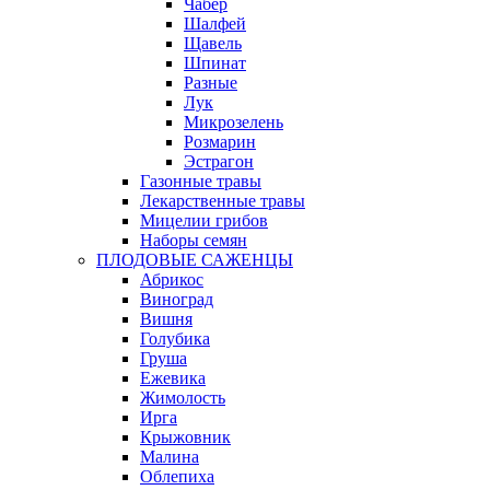
Чабер
Шалфей
Щавель
Шпинат
Разные
Лук
Микрозелень
Розмарин
Эстрагон
Газонные травы
Лекарственные травы
Мицелии грибов
Наборы семян
ПЛОДОВЫЕ САЖЕНЦЫ
Абрикос
Виноград
Вишня
Голубика
Груша
Ежевика
Жимолость
Ирга
Крыжовник
Малина
Облепиха