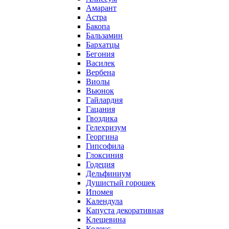
Амарант
Астра
Бакопа
Бальзамин
Бархатцы
Бегония
Василек
Вербена
Виолы
Вьюнок
Гайлардия
Гацания
Гвоздика
Гелехризум
Георгина
Гипсофила
Глоксиния
Годеция
Дельфиниум
Душистый горошек
Ипомея
Календула
Капуста декоративная
Клещевина
Колеус