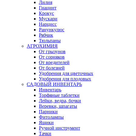
Лилия
Гиацинт
Крокус
Мускари
Нарцисс
Ранункулюс
Рябчик
Тюльпаны
АГРОХИМИЯ
От грызунов
От сорняков
От вредителей
От болезней
Удобрения для цветочных
Удобрения для плодовых
САДОВЫЙ ИНВЕНТАРЬ
Инвентарь
Торфяные таблетки
Лейки, ведра, бочки
Веревки, шпагаты
Парники
Фитолампы
Ящики
Ручной инструмент
Тачки