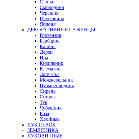
Слива
Смородина
Черешня
Шелковица
Яблоня
ДЕКОРАТИВНЫЕ САЖЕНЦЫ
Гортензия
Барбарис
Калина
Дерен
Ива
Кизильник
Клематис
Лапчатка
Можжевельник
Пузыреплодник
Сирень
Спирея
Туя
Чубушник
Роза
Хвойные
ЛУК СЕВОК
ЗЕМЛЯНИКА
ЛУКОВИЧНЫЕ