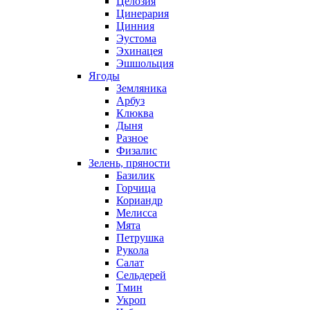
Целозия
Цинерария
Цинния
Эустома
Эхинацея
Эшшольция
Ягоды
Земляника
Арбуз
Клюква
Дыня
Разное
Физалис
Зелень, пряности
Базилик
Горчица
Кориандр
Мелисса
Мята
Петрушка
Рукола
Салат
Сельдерей
Тмин
Укроп