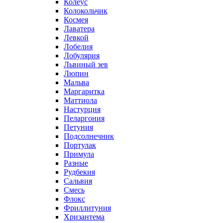
Колеус
Колокольчик
Космея
Лаватера
Левкой
Лобелия
Лобулярия
Львиный зев
Люпин
Мальва
Маргаритка
Маттиола
Настурция
Пеларгония
Петуния
Подсолнечник
Портулак
Примула
Разные
Рудбекия
Сальвия
Смесь
Флокс
Фриллитуния
Хризантема