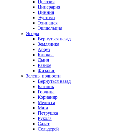
Целозия
Цинерария
Цинния
Эустома
Эхинацея
Эшшольция
Ягоды
Вернуться назад
Земляника
Арбуз
Клюква
Дыня
Разное
Физалис
Зелень, пряности
Вернуться назад
Базилик
Горчица
Кориандр
Мелисса
Мята
Петрушка
Рукола
Салат
Сельдерей