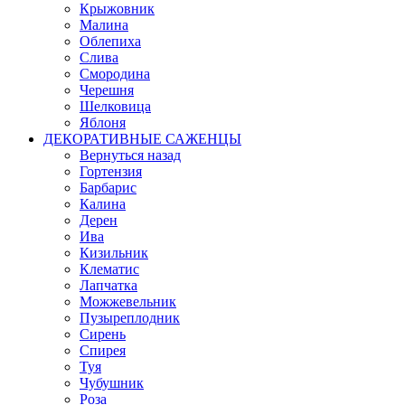
Крыжовник
Малина
Облепиха
Слива
Смородина
Черешня
Шелковица
Яблоня
ДЕКОРАТИВНЫЕ САЖЕНЦЫ
Вернуться назад
Гортензия
Барбарис
Калина
Дерен
Ива
Кизильник
Клематис
Лапчатка
Можжевельник
Пузыреплодник
Сирень
Спирея
Туя
Чубушник
Роза