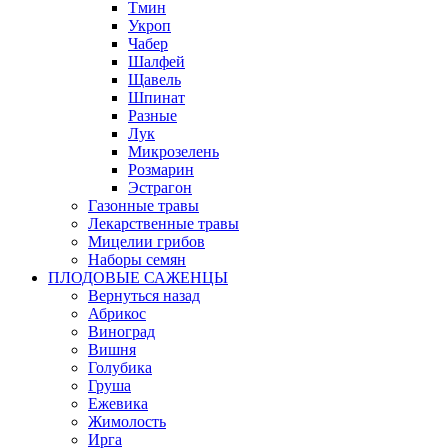
Тмин
Укроп
Чабер
Шалфей
Щавель
Шпинат
Разные
Лук
Микрозелень
Розмарин
Эстрагон
Газонные травы
Лекарственные травы
Мицелии грибов
Наборы семян
ПЛОДОВЫЕ САЖЕНЦЫ
Вернуться назад
Абрикос
Виноград
Вишня
Голубика
Груша
Ежевика
Жимолость
Ирга