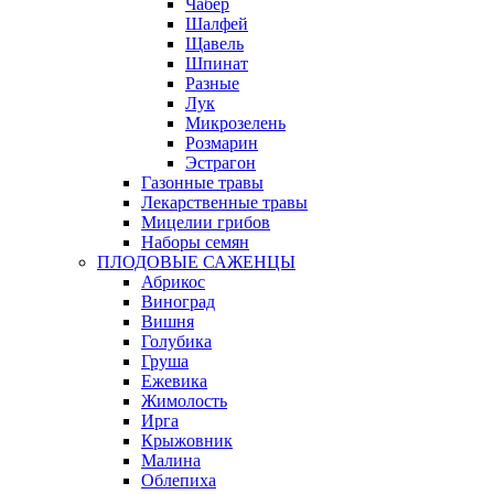
Чабер
Шалфей
Щавель
Шпинат
Разные
Лук
Микрозелень
Розмарин
Эстрагон
Газонные травы
Лекарственные травы
Мицелии грибов
Наборы семян
ПЛОДОВЫЕ САЖЕНЦЫ
Абрикос
Виноград
Вишня
Голубика
Груша
Ежевика
Жимолость
Ирга
Крыжовник
Малина
Облепиха