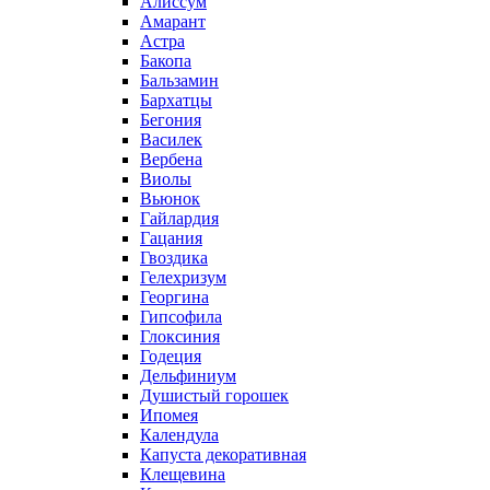
Алиссум
Амарант
Астра
Бакопа
Бальзамин
Бархатцы
Бегония
Василек
Вербена
Виолы
Вьюнок
Гайлардия
Гацания
Гвоздика
Гелехризум
Георгина
Гипсофила
Глоксиния
Годеция
Дельфиниум
Душистый горошек
Ипомея
Календула
Капуста декоративная
Клещевина