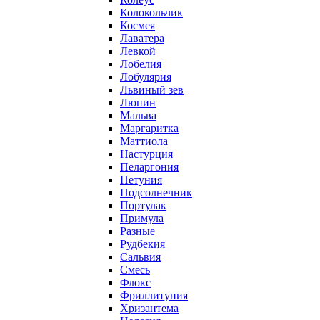
Колокольчик
Космея
Лаватера
Левкой
Лобелия
Лобулярия
Львиный зев
Люпин
Мальва
Маргаритка
Маттиола
Настурция
Пеларгония
Петуния
Подсолнечник
Портулак
Примула
Разные
Рудбекия
Сальвия
Смесь
Флокс
Фриллитуния
Хризантема