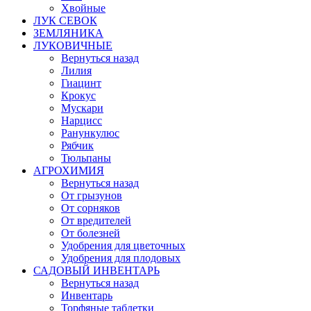
Хвойные
ЛУК СЕВОК
ЗЕМЛЯНИКА
ЛУКОВИЧНЫЕ
Вернуться назад
Лилия
Гиацинт
Крокус
Мускари
Нарцисс
Ранункулюс
Рябчик
Тюльпаны
АГРОХИМИЯ
Вернуться назад
От грызунов
От сорняков
От вредителей
От болезней
Удобрения для цветочных
Удобрения для плодовых
САДОВЫЙ ИНВЕНТАРЬ
Вернуться назад
Инвентарь
Торфяные таблетки