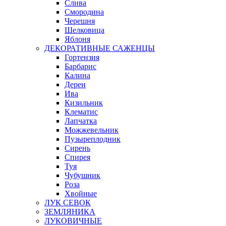
Слива
Смородина
Черешня
Шелковица
Яблоня
ДЕКОРАТИВНЫЕ САЖЕНЦЫ
Гортензия
Барбарис
Калина
Дерен
Ива
Кизильник
Клематис
Лапчатка
Можжевельник
Пузыреплодник
Сирень
Спирея
Туя
Чубушник
Роза
Хвойные
ЛУК СЕВОК
ЗЕМЛЯНИКА
ЛУКОВИЧНЫЕ