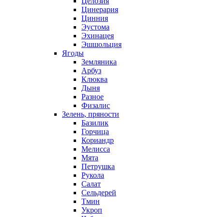
Целозия
Цинерария
Цинния
Эустома
Эхинацея
Эшшольция
Ягоды
Земляника
Арбуз
Клюква
Дыня
Разное
Физалис
Зелень, пряности
Базилик
Горчица
Кориандр
Мелисса
Мята
Петрушка
Рукола
Салат
Сельдерей
Тмин
Укроп