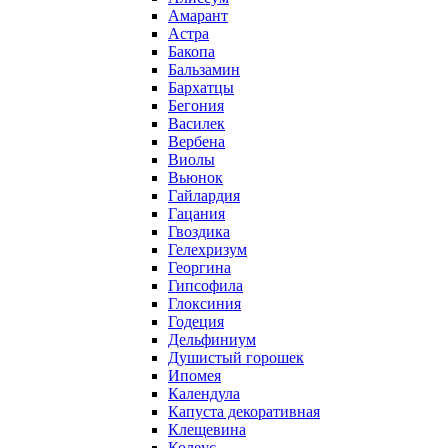
Амарант
Астра
Бакопа
Бальзамин
Бархатцы
Бегония
Василек
Вербена
Виолы
Вьюнок
Гайлардия
Гацания
Гвоздика
Гелехризум
Георгина
Гипсофила
Глоксиния
Годеция
Дельфиниум
Душистый горошек
Ипомея
Календула
Капуста декоративная
Клещевина
Колеус