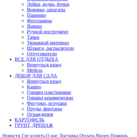
Лейки, ведра, бочки
Веревки, шпагаты
Парники
Фитолампы
Ящики
Ручной инструмент
Тачки
Укрывной материал
Шланги, распылители
Отпугиватели
ВСЕ ДЛЯ ОТДЫХА
Вернуться назад
Мебель
ДЕКОР ДЛЯ САДА
Вернуться назад
Кашпо
Горшки пластиковые
Горшки керамические
Фигурки, игрушки
Пруды, фонтаны
Ограждения
КАРТОФЕЛЬ
ГРУНТ, ДРЕНАЖ
Новости
Где купить
О нас
Доставка
Оплата
Видео
Помощь