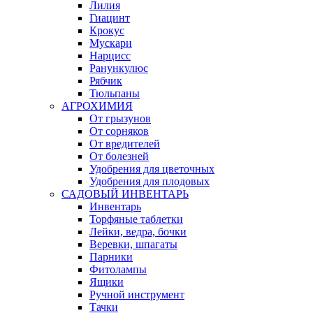
Лилия
Гиацинт
Крокус
Мускари
Нарцисс
Ранункулюс
Рябчик
Тюльпаны
АГРОХИМИЯ
От грызунов
От сорняков
От вредителей
От болезней
Удобрения для цветочных
Удобрения для плодовых
САДОВЫЙ ИНВЕНТАРЬ
Инвентарь
Торфяные таблетки
Лейки, ведра, бочки
Веревки, шпагаты
Парники
Фитолампы
Ящики
Ручной инструмент
Тачки