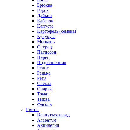
Брюква
Горох
Дайкон
Кабачок
Капуста
Картофель (семена)
Кукуруза
Морковь
Огурец
Патиссон
Перец
Подсолнечник
Редис
Редька
Репа
Свекла
Спаржа
Томат
Тыква
Фасоль
Цветы
Вернуться назад
Агератум
Аквилегия