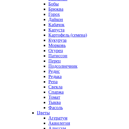
Бобы
Брюква
Горох
Дайкон
Кабачок
Капуста
Картофель (семена)
Кукуруза
Морковь
Огурец
Патиссон
Перец
Подсолнечник
Редис
Редька
Репа
Свекла
Спаржа
Томат
Тыква
Фасоль
Цветы
Агератум
Аквилегия
Алиссум