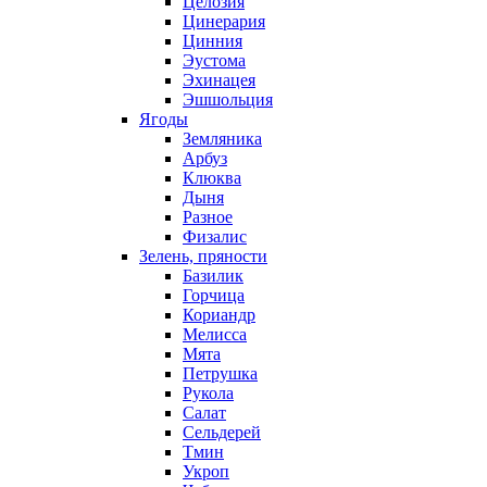
Целозия
Цинерария
Цинния
Эустома
Эхинацея
Эшшольция
Ягоды
Земляника
Арбуз
Клюква
Дыня
Разное
Физалис
Зелень, пряности
Базилик
Горчица
Кориандр
Мелисса
Мята
Петрушка
Рукола
Салат
Сельдерей
Тмин
Укроп