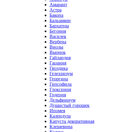
Амарант
Астра
Бакопа
Бальзамин
Бархатцы
Бегония
Василек
Вербена
Виолы
Вьюнок
Гайлардия
Гацания
Гвоздика
Гелехризум
Георгина
Гипсофила
Глоксиния
Годеция
Дельфиниум
Душистый горошек
Ипомея
Календула
Капуста декоративная
Клещевина
Колеус