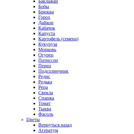
Баклажан
Бобы
Брюква
Горох
Дайкон
Кабачок
Капуста
Картофель (семена)
Кукуруза
Морковь
Огурец
Патиссон
Перец
Подсолнечник
Редис
Редька
Репа
Свекла
Спаржа
Томат
Тыква
Фасоль
Цветы
Вернуться назад
Агератум