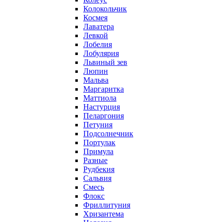
Колокольчик
Космея
Лаватера
Левкой
Лобелия
Лобулярия
Львиный зев
Люпин
Мальва
Маргаритка
Маттиола
Настурция
Пеларгония
Петуния
Подсолнечник
Портулак
Примула
Разные
Рудбекия
Сальвия
Смесь
Флокс
Фриллитуния
Хризантема