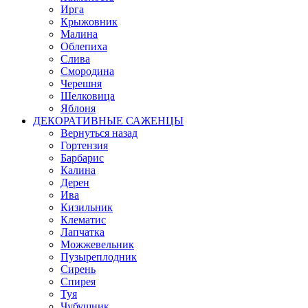
Ирга
Крыжовник
Малина
Облепиха
Слива
Смородина
Черешня
Шелковица
Яблоня
ДЕКОРАТИВНЫЕ САЖЕНЦЫ
Вернуться назад
Гортензия
Барбарис
Калина
Дерен
Ива
Кизильник
Клематис
Лапчатка
Можжевельник
Пузыреплодник
Сирень
Спирея
Туя
Чубушник