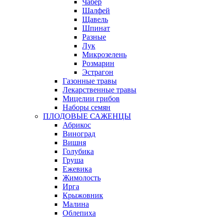
Чабер
Шалфей
Щавель
Шпинат
Разные
Лук
Микрозелень
Розмарин
Эстрагон
Газонные травы
Лекарственные травы
Мицелии грибов
Наборы семян
ПЛОДОВЫЕ САЖЕНЦЫ
Абрикос
Виноград
Вишня
Голубика
Груша
Ежевика
Жимолость
Ирга
Крыжовник
Малина
Облепиха