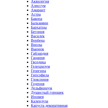
Аквилегия
Алиссум
Амарант
Астра
Бакопа
Бальзамин
Бархатцы
Бегония
Василек
Вербена
Виолы
Вьюнок
Гайлардия
Гацания
Гвоздика
Гелехризум
Георгина
Гипсофила
Глоксиния
Годеция
Дельфиниум
Душистый горошек
Ипомея
Календула
Капуста декоративная