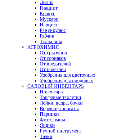
Лилия
Гиацинт
Крокус
Мускари
Нарцисс
Ранункулюс
Рябчик
Тюльпаны
АГРОХИМИЯ
От грызунов
От сорняков
От вредителей
От болезней
Удобрения для цветочных
Удобрения для плодовых
САДОВЫЙ ИНВЕНТАРЬ
Инвентарь
Торфяные таблетки
Лейки, ведра, бочки
Веревки, шпагаты
Парники
Фитолампы
Ящики
Ручной инструмент
Тачки