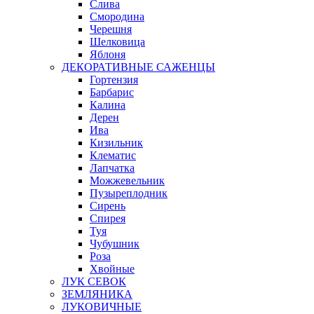
Слива
Смородина
Черешня
Шелковица
Яблоня
ДЕКОРАТИВНЫЕ САЖЕНЦЫ
Гортензия
Барбарис
Калина
Дерен
Ива
Кизильник
Клематис
Лапчатка
Можжевельник
Пузыреплодник
Сирень
Спирея
Туя
Чубушник
Роза
Хвойные
ЛУК СЕВОК
ЗЕМЛЯНИКА
ЛУКОВИЧНЫЕ