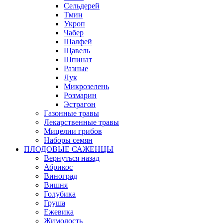
Сельдерей
Тмин
Укроп
Чабер
Шалфей
Щавель
Шпинат
Разные
Лук
Микрозелень
Розмарин
Эстрагон
Газонные травы
Лекарственные травы
Мицелии грибов
Наборы семян
ПЛОДОВЫЕ САЖЕНЦЫ
Вернуться назад
Абрикос
Виноград
Вишня
Голубика
Груша
Ежевика
Жимолость