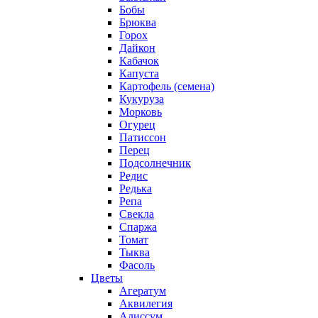
Бобы
Брюква
Горох
Дайкон
Кабачок
Капуста
Картофель (семена)
Кукуруза
Морковь
Огурец
Патиссон
Перец
Подсолнечник
Редис
Редька
Репа
Свекла
Спаржа
Томат
Тыква
Фасоль
Цветы
Агератум
Аквилегия
Алиссум