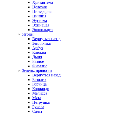
Хризантема
Целозия
Цинерария
Цинния
Эустома
Эхинацея
Эшшольция
Ягоды
Вернуться назад
Земляника
Арбуз
Клюква
Дыня
Разное
Физалис
Зелень, пряности
Вернуться назад
Базилик
Горчица
Кориандр
Мелисса
Мята
Петрушка
Рукола
Салат