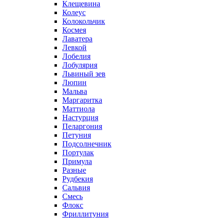
Клещевина
Колеус
Колокольчик
Космея
Лаватера
Левкой
Лобелия
Лобулярия
Львиный зев
Люпин
Мальва
Маргаритка
Маттиола
Настурция
Пеларгония
Петуния
Подсолнечник
Портулак
Примула
Разные
Рудбекия
Сальвия
Смесь
Флокс
Фриллитуния