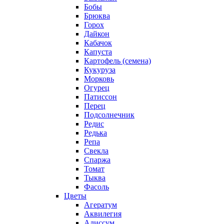
Бобы
Брюква
Горох
Дайкон
Кабачок
Капуста
Картофель (семена)
Кукуруза
Морковь
Огурец
Патиссон
Перец
Подсолнечник
Редис
Редька
Репа
Свекла
Спаржа
Томат
Тыква
Фасоль
Цветы
Агератум
Аквилегия
Алиссум