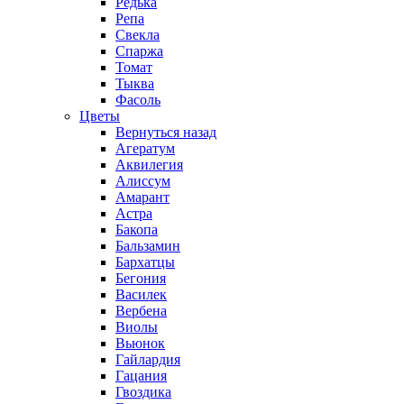
Редька
Репа
Свекла
Спаржа
Томат
Тыква
Фасоль
Цветы
Вернуться назад
Агератум
Аквилегия
Алиссум
Амарант
Астра
Бакопа
Бальзамин
Бархатцы
Бегония
Василек
Вербена
Виолы
Вьюнок
Гайлардия
Гацания
Гвоздика