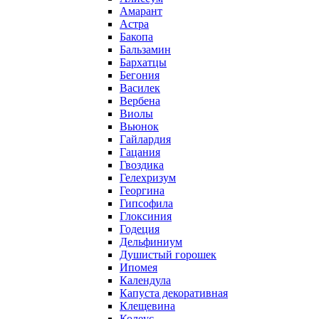
Амарант
Астра
Бакопа
Бальзамин
Бархатцы
Бегония
Василек
Вербена
Виолы
Вьюнок
Гайлардия
Гацания
Гвоздика
Гелехризум
Георгина
Гипсофила
Глоксиния
Годеция
Дельфиниум
Душистый горошек
Ипомея
Календула
Капуста декоративная
Клещевина
Колеус