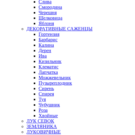
Слива
Смородина
Черешня
Шелковица
Яблоня
ДЕКОРАТИВНЫЕ САЖЕНЦЫ
Гортензия
Барбарис
Калина
Дерен
Ива
Кизильник
Клематис
Лапчатка
Можжевельник
Пузыреплодник
Сирень
Спирея
Туя
Чубушник
Роза
Хвойные
ЛУК СЕВОК
ЗЕМЛЯНИКА
ЛУКОВИЧНЫЕ