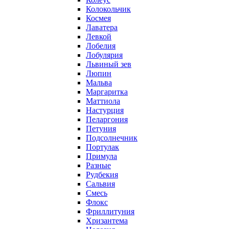
Колокольчик
Космея
Лаватера
Левкой
Лобелия
Лобулярия
Львиный зев
Люпин
Мальва
Маргаритка
Маттиола
Настурция
Пеларгония
Петуния
Подсолнечник
Портулак
Примула
Разные
Рудбекия
Сальвия
Смесь
Флокс
Фриллитуния
Хризантема