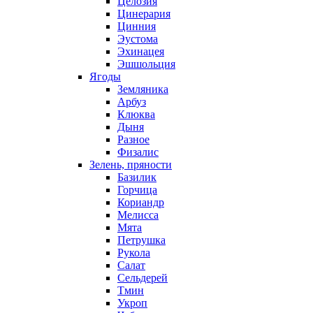
Целозия
Цинерария
Цинния
Эустома
Эхинацея
Эшшольция
Ягоды
Земляника
Арбуз
Клюква
Дыня
Разное
Физалис
Зелень, пряности
Базилик
Горчица
Кориандр
Мелисса
Мята
Петрушка
Рукола
Салат
Сельдерей
Тмин
Укроп