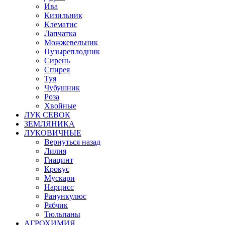
Ива
Кизильник
Клематис
Лапчатка
Можжевельник
Пузыреплодник
Сирень
Спирея
Туя
Чубушник
Роза
Хвойные
ЛУК СЕВОК
ЗЕМЛЯНИКА
ЛУКОВИЧНЫЕ
Вернуться назад
Лилия
Гиацинт
Крокус
Мускари
Нарцисс
Ранункулюс
Рябчик
Тюльпаны
АГРОХИМИЯ