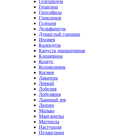
Гелехризум
Георгина
Гипсофила
Глоксиния
Годеция
Дельфиниум
Душистый горошек
Ипомея
Календула
Капуста декоративная
Клещевина
Колеус
Колокольчик
Космея
Лаватера
Левкой
Лобелия
Лобулярия
Львиный зев
Люпин
Мальва
Маргаритка
Маттиола
Настурция
Пеларгония