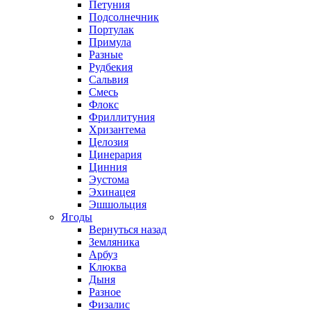
Петуния
Подсолнечник
Портулак
Примула
Разные
Рудбекия
Сальвия
Смесь
Флокс
Фриллитуния
Хризантема
Целозия
Цинерария
Цинния
Эустома
Эхинацея
Эшшольция
Ягоды
Вернуться назад
Земляника
Арбуз
Клюква
Дыня
Разное
Физалис