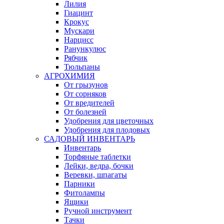
Лилия
Гиацинт
Крокус
Мускари
Нарцисс
Ранункулюс
Рябчик
Тюльпаны
АГРОХИМИЯ
От грызунов
От сорняков
От вредителей
От болезней
Удобрения для цветочных
Удобрения для плодовых
САДОВЫЙ ИНВЕНТАРЬ
Инвентарь
Торфяные таблетки
Лейки, ведра, бочки
Веревки, шпагаты
Парники
Фитолампы
Ящики
Ручной инструмент
Тачки