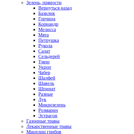
Зелень, пряности
Вернуться назад
Базилик
Горчица
Кориандр
Мелисса
Мята
Петрушка
Рукола
Салат
Сельдерей
Тмин
Укроп
Чабер
Шалфей
Щавель
Шпинат
Разные
Лук
Микрозелень
Розмарин
Эстрагон
Газонные травы
Лекарственные травы
Мицелии грибов