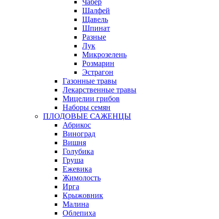
Чабер
Шалфей
Щавель
Шпинат
Разные
Лук
Микрозелень
Розмарин
Эстрагон
Газонные травы
Лекарственные травы
Мицелии грибов
Наборы семян
ПЛОДОВЫЕ САЖЕНЦЫ
Абрикос
Виноград
Вишня
Голубика
Груша
Ежевика
Жимолость
Ирга
Крыжовник
Малина
Облепиха