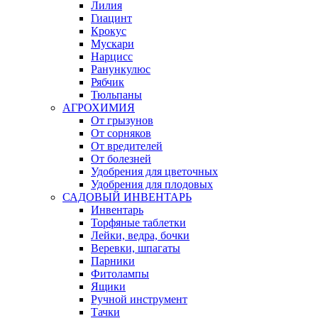
Лилия
Гиацинт
Крокус
Мускари
Нарцисс
Ранункулюс
Рябчик
Тюльпаны
АГРОХИМИЯ
От грызунов
От сорняков
От вредителей
От болезней
Удобрения для цветочных
Удобрения для плодовых
САДОВЫЙ ИНВЕНТАРЬ
Инвентарь
Торфяные таблетки
Лейки, ведра, бочки
Веревки, шпагаты
Парники
Фитолампы
Ящики
Ручной инструмент
Тачки