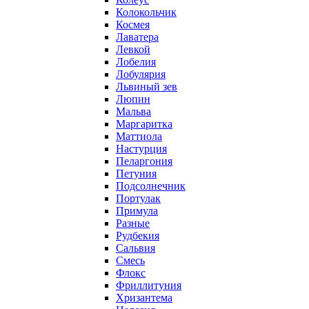
Колокольчик
Космея
Лаватера
Левкой
Лобелия
Лобулярия
Львиный зев
Люпин
Мальва
Маргаритка
Маттиола
Настурция
Пеларгония
Петуния
Подсолнечник
Портулак
Примула
Разные
Рудбекия
Сальвия
Смесь
Флокс
Фриллитуния
Хризантема