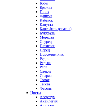
Бобы
Брюква
Горох
Дайкон
Кабачок
Капуста
Картофель (семена)
Кукуруза
Морковь
Огурец
Патиссон
Перец
Подсолнечник
Редис
Редька
Репа
Свекла
Спаржа
Томат
Тыква
Фасоль
Цветы
Агератум
Аквилегия
Алиссум