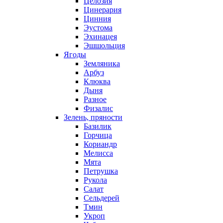
Целозия
Цинерария
Цинния
Эустома
Эхинацея
Эшшольция
Ягоды
Земляника
Арбуз
Клюква
Дыня
Разное
Физалис
Зелень, пряности
Базилик
Горчица
Кориандр
Мелисса
Мята
Петрушка
Рукола
Салат
Сельдерей
Тмин
Укроп