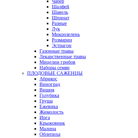
Чабер
Шалфей
Щавель
Шпинат
Разные
Лук
Микрозелень
Розмарин
Эстрагон
Газонные травы
Лекарственные травы
Мицелии грибов
Наборы семян
ПЛОДОВЫЕ САЖЕНЦЫ
Абрикос
Виноград
Вишня
Голубика
Груша
Ежевика
Жимолость
Ирга
Крыжовник
Малина
Облепиха