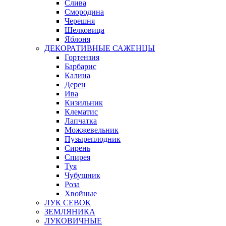
Слива
Смородина
Черешня
Шелковица
Яблоня
ДЕКОРАТИВНЫЕ САЖЕНЦЫ
Гортензия
Барбарис
Калина
Дерен
Ива
Кизильник
Клематис
Лапчатка
Можжевельник
Пузыреплодник
Сирень
Спирея
Туя
Чубушник
Роза
Хвойные
ЛУК СЕВОК
ЗЕМЛЯНИКА
ЛУКОВИЧНЫЕ