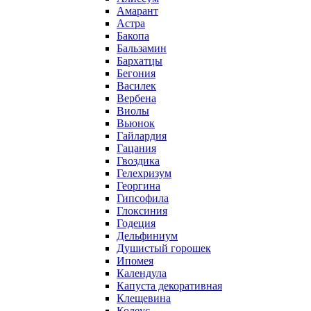
Амарант
Астра
Бакопа
Бальзамин
Бархатцы
Бегония
Василек
Вербена
Виолы
Вьюнок
Гайлардия
Гацания
Гвоздика
Гелехризум
Георгина
Гипсофила
Глоксиния
Годеция
Дельфиниум
Душистый горошек
Ипомея
Календула
Капуста декоративная
Клещевина
Колеус