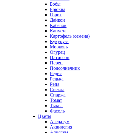
Бобы
Брюква
Горох
Дайкон
Кабачок
Капуста
Картофель (семена)
Кукуруза
Морковь
Огурец
Патиссон
Перец
Подсолнечник
Редис
Редька
Репа
Свекла
Спаржа
Томат
Тыква
Фасоль
Цветы
Агератум
Аквилегия
Алиссум