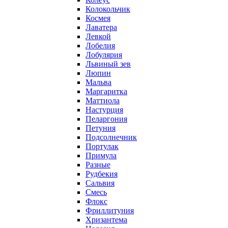
Колокольчик
Космея
Лаватера
Левкой
Лобелия
Лобулярия
Львиный зев
Люпин
Мальва
Маргаритка
Маттиола
Настурция
Пеларгония
Петуния
Подсолнечник
Портулак
Примула
Разные
Рудбекия
Сальвия
Смесь
Флокс
Фриллитуния
Хризантема