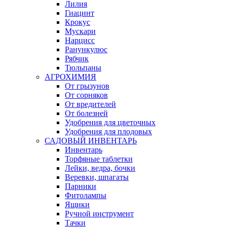
Лилия
Гиацинт
Крокус
Мускари
Нарцисс
Ранункулюс
Рябчик
Тюльпаны
АГРОХИМИЯ
От грызунов
От сорняков
От вредителей
От болезней
Удобрения для цветочных
Удобрения для плодовых
САДОВЫЙ ИНВЕНТАРЬ
Инвентарь
Торфяные таблетки
Лейки, ведра, бочки
Веревки, шпагаты
Парники
Фитолампы
Ящики
Ручной инструмент
Тачки