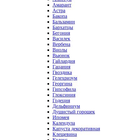
Амарант
Астра
Бакопа
Бальзамин
Бархатцы
Бегония
Василек
Вербена
Виолы
Вьюнок
Гайлардия
Гацания
Гвоздика
Гелехризум
Георгина
Гипсофила
Глоксиния
Годеция
Дельфиниум
Душистый горошек
Ипомея
Календула
Капуста декоративная
Клещевина
Колеус