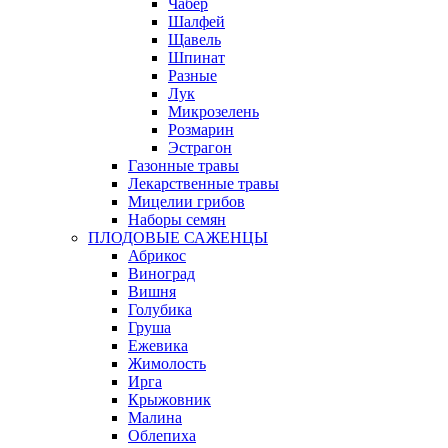
Чабер
Шалфей
Щавель
Шпинат
Разные
Лук
Микрозелень
Розмарин
Эстрагон
Газонные травы
Лекарственные травы
Мицелии грибов
Наборы семян
ПЛОДОВЫЕ САЖЕНЦЫ
Абрикос
Виноград
Вишня
Голубика
Груша
Ежевика
Жимолость
Ирга
Крыжовник
Малина
Облепиха