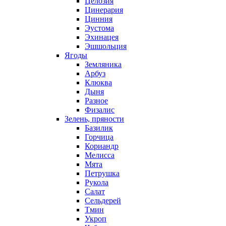
Целозия
Цинерария
Цинния
Эустома
Эхинацея
Эшшольция
Ягоды
Земляника
Арбуз
Клюква
Дыня
Разное
Физалис
Зелень, пряности
Базилик
Горчица
Кориандр
Мелисса
Мята
Петрушка
Рукола
Салат
Сельдерей
Тмин
Укроп