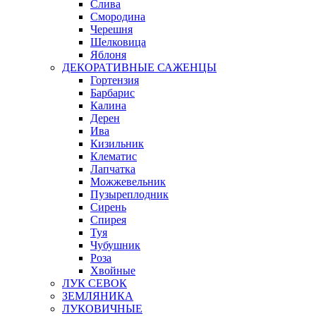
Слива
Смородина
Черешня
Шелковица
Яблоня
ДЕКОРАТИВНЫЕ САЖЕНЦЫ
Гортензия
Барбарис
Калина
Дерен
Ива
Кизильник
Клематис
Лапчатка
Можжевельник
Пузыреплодник
Сирень
Спирея
Туя
Чубушник
Роза
Хвойные
ЛУК СЕВОК
ЗЕМЛЯНИКА
ЛУКОВИЧНЫЕ