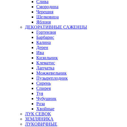
Слива
Смородина
Черешня
Шелковица
Яблоня
ДЕКОРАТИВНЫЕ САЖЕНЦЫ
Гортензия
Барбарис
Калина
Дерен
Ива
Кизильник
Клематис
Лапчатка
Можжевельник
Пузыреплодник
Сирень
Спирея
Туя
Чубушник
Роза
Хвойные
ЛУК СЕВОК
ЗЕМЛЯНИКА
ЛУКОВИЧНЫЕ