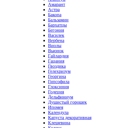
Амарант
Астра
Бакопа
Бальзамин
Бархатцы
Бегония
Василек
Вербена
Виолы
Вьюнок
Гайлардия
Гацания
Гвоздика
Гелехризум
Георгина
Гипсофила
Глоксиния
Годеция
Дельфиниум
Душистый горошек
Ипомея
Календула
Капуста декоративная
Клещевина
Колеус