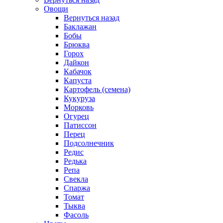
Овощи
Вернуться назад
Баклажан
Бобы
Брюква
Горох
Дайкон
Кабачок
Капуста
Картофель (семена)
Кукуруза
Морковь
Огурец
Патиссон
Перец
Подсолнечник
Редис
Редька
Репа
Свекла
Спаржа
Томат
Тыква
Фасоль