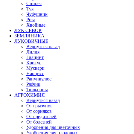
Спирея
Туя
Чубушник
Роза
Хвойные
ЛУК СЕВОК
ЗЕМЛЯНИКА
ЛУКОВИЧНЫЕ
Вернуться назад
Лилия
Гиацинт
Крокус
Мускари
Нарцисс
Ранункулюс
Рябчик
Тюльпаны
АГРОХИМИЯ
Вернуться назад
От грызунов
От сорняков
От вредителей
От болезней
Удобрения для цветочных
Удобрения для плодовых