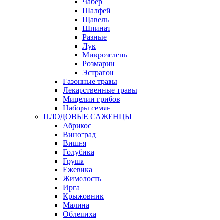
Чабер
Шалфей
Щавель
Шпинат
Разные
Лук
Микрозелень
Розмарин
Эстрагон
Газонные травы
Лекарственные травы
Мицелии грибов
Наборы семян
ПЛОДОВЫЕ САЖЕНЦЫ
Абрикос
Виноград
Вишня
Голубика
Груша
Ежевика
Жимолость
Ирга
Крыжовник
Малина
Облепиха