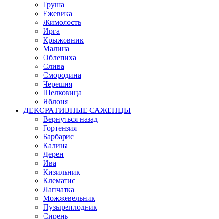
Груша
Ежевика
Жимолость
Ирга
Крыжовник
Малина
Облепиха
Слива
Смородина
Черешня
Шелковица
Яблоня
ДЕКОРАТИВНЫЕ САЖЕНЦЫ
Вернуться назад
Гортензия
Барбарис
Калина
Дерен
Ива
Кизильник
Клематис
Лапчатка
Можжевельник
Пузыреплодник
Сирень