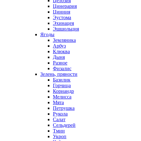
Целозия
Цинерария
Цинния
Эустома
Эхинацея
Эшшольция
Ягоды
Земляника
Арбуз
Клюква
Дыня
Разное
Физалис
Зелень, пряности
Базилик
Горчица
Кориандр
Мелисса
Мята
Петрушка
Рукола
Салат
Сельдерей
Тмин
Укроп