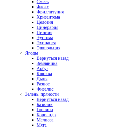
Смесь
Флокс
Фриллитуния
Хризантема
Целозия
Цинерария
Цинния
Эустома
Эхинацея
Эшшольция
Ягоды
Вернуться назад
Земляника
Арбуз
Клюква
Дыня
Разное
Физалис
Зелень, пряности
Вернуться назад
Базилик
Горчица
Кориандр
Мелисса
Мята