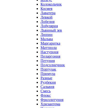
Колокольчик
Космея
Лаватера
Левкой
Лобелия
Лобулярия
Львиный зев
Люпин
Мальва
Маргаритка
Маттиола
Настурция
Пеларгония
Петуния
Подсолнечник
Портулак
Примула
Разные
Рудбекия
Сальвия
Смесь
Флокс
Фриллитуния
Хризантема