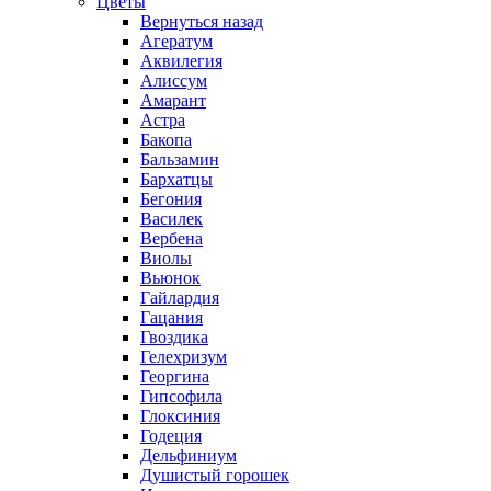
Цветы
Вернуться назад
Агератум
Аквилегия
Алиссум
Амарант
Астра
Бакопа
Бальзамин
Бархатцы
Бегония
Василек
Вербена
Виолы
Вьюнок
Гайлардия
Гацания
Гвоздика
Гелехризум
Георгина
Гипсофила
Глоксиния
Годеция
Дельфиниум
Душистый горошек