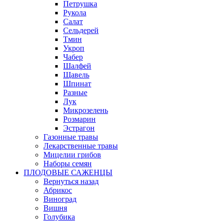
Петрушка
Рукола
Салат
Сельдерей
Тмин
Укроп
Чабер
Шалфей
Щавель
Шпинат
Разные
Лук
Микрозелень
Розмарин
Эстрагон
Газонные травы
Лекарственные травы
Мицелии грибов
Наборы семян
ПЛОДОВЫЕ САЖЕНЦЫ
Вернуться назад
Абрикос
Виноград
Вишня
Голубика