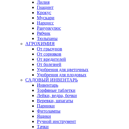
Лилия
Гиацинт
Крокус
Мускари
Нарцисс
Ранункулюс
Рябчик
Тюльпаны
АГРОХИМИЯ
От грызунов
От сорняков
От вредителей
От болезней
Удобрения для цветочных
Удобрения для плодовых
САДОВЫЙ ИНВЕНТАРЬ
Инвентарь
Торфяные таблетки
Лейки, ведра, бочки
Веревки, шпагаты
Парники
Фитолампы
Ящики
Ручной инструмент
Тачки