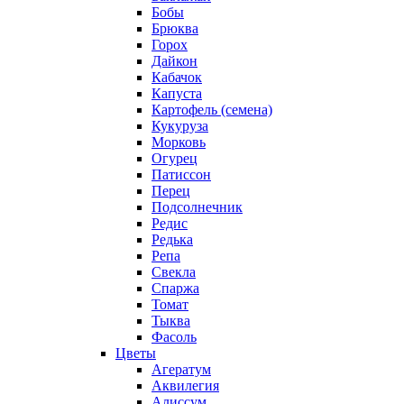
Бобы
Брюква
Горох
Дайкон
Кабачок
Капуста
Картофель (семена)
Кукуруза
Морковь
Огурец
Патиссон
Перец
Подсолнечник
Редис
Редька
Репа
Свекла
Спаржа
Томат
Тыква
Фасоль
Цветы
Агератум
Аквилегия
Алиссум