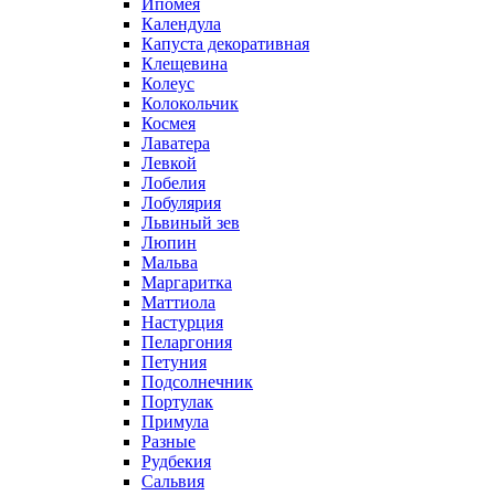
Ипомея
Календула
Капуста декоративная
Клещевина
Колеус
Колокольчик
Космея
Лаватера
Левкой
Лобелия
Лобулярия
Львиный зев
Люпин
Мальва
Маргаритка
Маттиола
Настурция
Пеларгония
Петуния
Подсолнечник
Портулак
Примула
Разные
Рудбекия
Сальвия