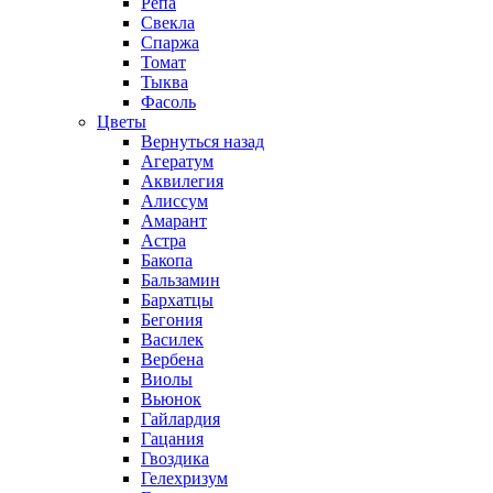
Репа
Свекла
Спаржа
Томат
Тыква
Фасоль
Цветы
Вернуться назад
Агератум
Аквилегия
Алиссум
Амарант
Астра
Бакопа
Бальзамин
Бархатцы
Бегония
Василек
Вербена
Виолы
Вьюнок
Гайлардия
Гацания
Гвоздика
Гелехризум