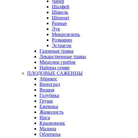
Чабер
Шалфей
Щавель
Шпинат
Разные
Лук
Микрозелень
Розмарин
Эстрагон
Газонные травы
Лекарственные травы
Мицелии грибов
Наборы семян
ПЛОДОВЫЕ САЖЕНЦЫ
Абрикос
Виноград
Вишня
Голубика
Груша
Ежевика
Жимолость
Ирга
Крыжовник
Малина
Облепиха