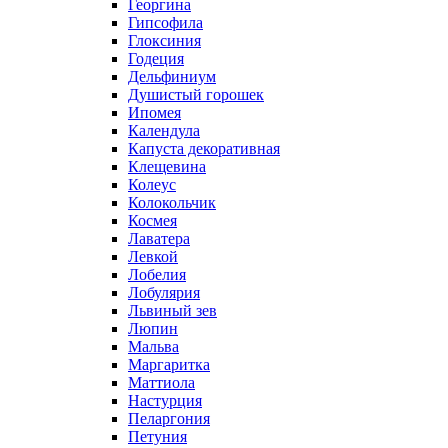
Георгина
Гипсофила
Глоксиния
Годеция
Дельфиниум
Душистый горошек
Ипомея
Календула
Капуста декоративная
Клещевина
Колеус
Колокольчик
Космея
Лаватера
Левкой
Лобелия
Лобулярия
Львиный зев
Люпин
Мальва
Маргаритка
Маттиола
Настурция
Пеларгония
Петуния