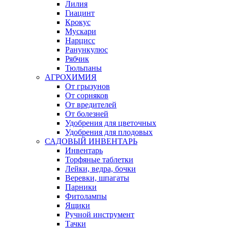
Лилия
Гиацинт
Крокус
Мускари
Нарцисс
Ранункулюс
Рябчик
Тюльпаны
АГРОХИМИЯ
От грызунов
От сорняков
От вредителей
От болезней
Удобрения для цветочных
Удобрения для плодовых
САДОВЫЙ ИНВЕНТАРЬ
Инвентарь
Торфяные таблетки
Лейки, ведра, бочки
Веревки, шпагаты
Парники
Фитолампы
Ящики
Ручной инструмент
Тачки