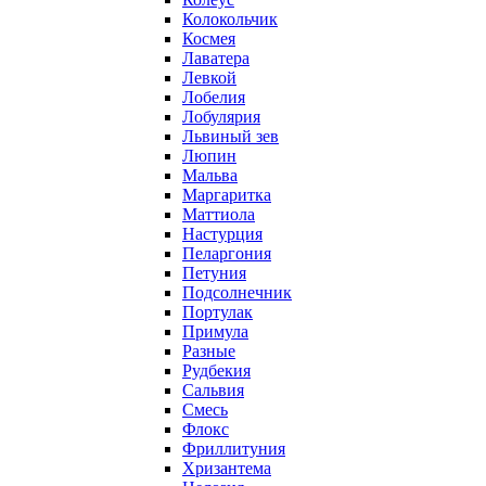
Колокольчик
Космея
Лаватера
Левкой
Лобелия
Лобулярия
Львиный зев
Люпин
Мальва
Маргаритка
Маттиола
Настурция
Пеларгония
Петуния
Подсолнечник
Портулак
Примула
Разные
Рудбекия
Сальвия
Смесь
Флокс
Фриллитуния
Хризантема