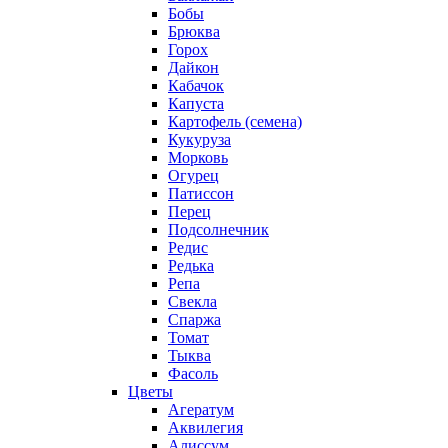
Бобы
Брюква
Горох
Дайкон
Кабачок
Капуста
Картофель (семена)
Кукуруза
Морковь
Огурец
Патиссон
Перец
Подсолнечник
Редис
Редька
Репа
Свекла
Спаржа
Томат
Тыква
Фасоль
Цветы
Агератум
Аквилегия
Алиссум