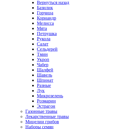
Вернуться назад
Базилик
Горчица
Кориандр
Мелисса
Мята
Петрушка
Рукола
Салат
Сельдерей
Тмин
Укроп
Чабер
Шалфей
Щавель
Шпинат
Разные
Лук
Микрозелень
Розмарин
Эстрагон
Газонные травы
Лекарственные травы
Мицелии грибов
Наборы семян