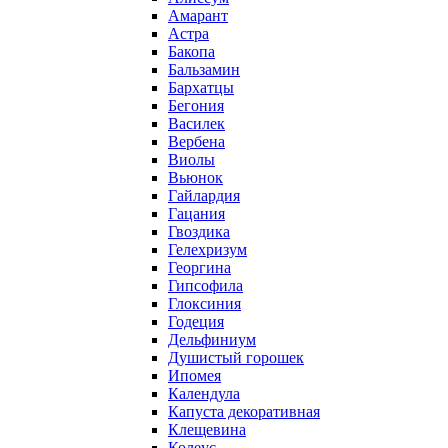
Амарант
Астра
Бакопа
Бальзамин
Бархатцы
Бегония
Василек
Вербена
Виолы
Вьюнок
Гайлардия
Гацания
Гвоздика
Гелехризум
Георгина
Гипсофила
Глоксиния
Годеция
Дельфиниум
Душистый горошек
Ипомея
Календула
Капуста декоративная
Клещевина
Колеус