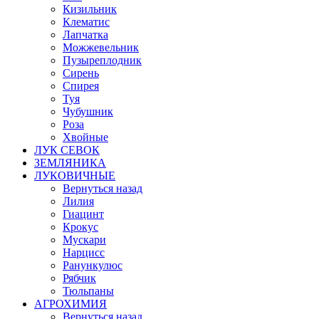
Кизильник
Клематис
Лапчатка
Можжевельник
Пузыреплодник
Сирень
Спирея
Туя
Чубушник
Роза
Хвойные
ЛУК СЕВОК
ЗЕМЛЯНИКА
ЛУКОВИЧНЫЕ
Вернуться назад
Лилия
Гиацинт
Крокус
Мускари
Нарцисс
Ранункулюс
Рябчик
Тюльпаны
АГРОХИМИЯ
Вернуться назад