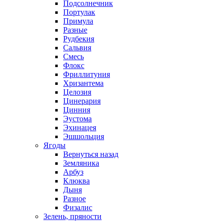
Подсолнечник
Портулак
Примула
Разные
Рудбекия
Сальвия
Смесь
Флокс
Фриллитуния
Хризантема
Целозия
Цинерария
Цинния
Эустома
Эхинацея
Эшшольция
Ягоды
Вернуться назад
Земляника
Арбуз
Клюква
Дыня
Разное
Физалис
Зелень, пряности