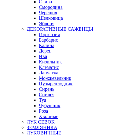
Слива
Смородина
Черешня
Шелковица
Яблоня
ДЕКОРАТИВНЫЕ САЖЕНЦЫ
Гортензия
Барбарис
Калина
Дерен
Ива
Кизильник
Клематис
Лапчатка
Можжевельник
Пузыреплодник
Сирень
Спирея
Туя
Чубушник
Роза
Хвойные
ЛУК СЕВОК
ЗЕМЛЯНИКА
ЛУКОВИЧНЫЕ