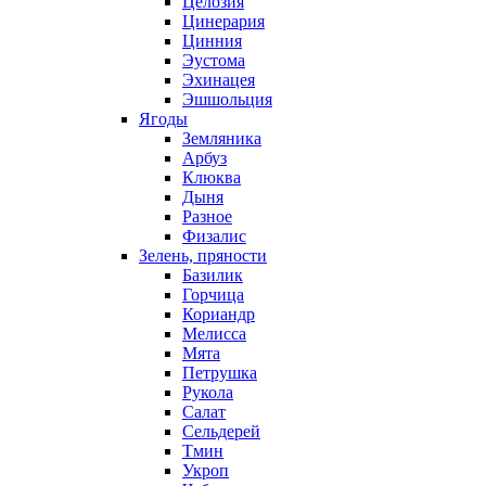
Целозия
Цинерария
Цинния
Эустома
Эхинацея
Эшшольция
Ягоды
Земляника
Арбуз
Клюква
Дыня
Разное
Физалис
Зелень, пряности
Базилик
Горчица
Кориандр
Мелисса
Мята
Петрушка
Рукола
Салат
Сельдерей
Тмин
Укроп