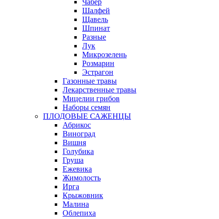
Чабер
Шалфей
Щавель
Шпинат
Разные
Лук
Микрозелень
Розмарин
Эстрагон
Газонные травы
Лекарственные травы
Мицелии грибов
Наборы семян
ПЛОДОВЫЕ САЖЕНЦЫ
Абрикос
Виноград
Вишня
Голубика
Груша
Ежевика
Жимолость
Ирга
Крыжовник
Малина
Облепиха