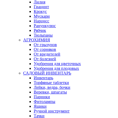
Лилия
Гиацинт
Крокус
Мускари
Нарцисс
Ранункулюс
Рябчик
Тюльпаны
АГРОХИМИЯ
От грызунов
От сорняков
От вредителей
От болезней
Удобрения для цветочных
Удобрения для плодовых
САДОВЫЙ ИНВЕНТАРЬ
Инвентарь
Торфяные таблетки
Лейки, ведра, бочки
Веревки, шпагаты
Парники
Фитолампы
Ящики
Ручной инструмент
Тачки