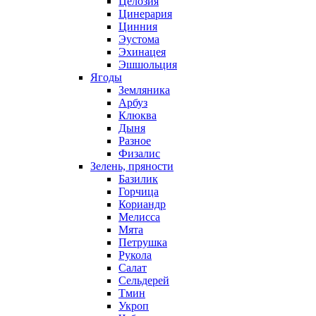
Целозия
Цинерария
Цинния
Эустома
Эхинацея
Эшшольция
Ягоды
Земляника
Арбуз
Клюква
Дыня
Разное
Физалис
Зелень, пряности
Базилик
Горчица
Кориандр
Мелисса
Мята
Петрушка
Рукола
Салат
Сельдерей
Тмин
Укроп