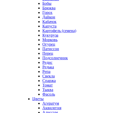
Бобы
Брюква
Горох
Дайкон
Кабачок
Капуста
Картофель (семена)
Кукуруза
Морковь
Огурец
Патиссон
Перец
Подсолнечник
Редис
Редька
Репа
Свекла
Спаржа
Томат
Тыква
Фасоль
Цветы
Агератум
Аквилегия
Алиссум