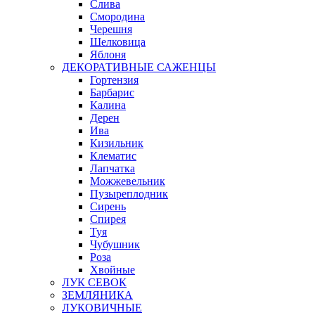
Слива
Смородина
Черешня
Шелковица
Яблоня
ДЕКОРАТИВНЫЕ САЖЕНЦЫ
Гортензия
Барбарис
Калина
Дерен
Ива
Кизильник
Клематис
Лапчатка
Можжевельник
Пузыреплодник
Сирень
Спирея
Туя
Чубушник
Роза
Хвойные
ЛУК СЕВОК
ЗЕМЛЯНИКА
ЛУКОВИЧНЫЕ