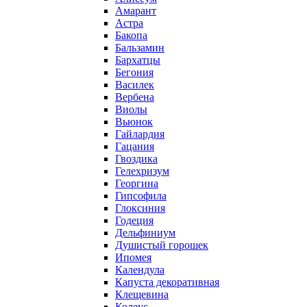
Амарант
Астра
Бакопа
Бальзамин
Бархатцы
Бегония
Василек
Вербена
Виолы
Вьюнок
Гайлардия
Гацания
Гвоздика
Гелехризум
Георгина
Гипсофила
Глоксиния
Годеция
Дельфиниум
Душистый горошек
Ипомея
Календула
Капуста декоративная
Клещевина
Колеус