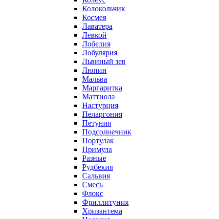
Колокольчик
Космея
Лаватера
Левкой
Лобелия
Лобулярия
Львиный зев
Люпин
Мальва
Маргаритка
Маттиола
Настурция
Пеларгония
Петуния
Подсолнечник
Портулак
Примула
Разные
Рудбекия
Сальвия
Смесь
Флокс
Фриллитуния
Хризантема