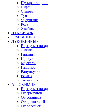
Пузыреплодник
Сирень
Спирея
Туя
Чубушник
Роза
Хвойные
ЛУК СЕВОК
ЗЕМЛЯНИКА
ЛУКОВИЧНЫЕ
Вернуться назад
Лилия
Гиацинт
Крокус
Мускари
Нарцисс
Ранункулюс
Рябчик
Тюльпаны
АГРОХИМИЯ
Вернуться назад
От грызунов
От сорняков
От вредителей
От болезней