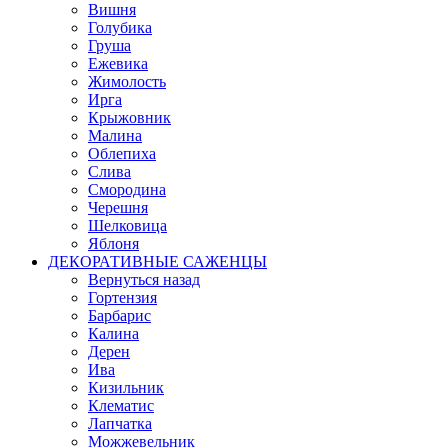
Вишня
Голубика
Груша
Ежевика
Жимолость
Ирга
Крыжовник
Малина
Облепиха
Слива
Смородина
Черешня
Шелковица
Яблоня
ДЕКОРАТИВНЫЕ САЖЕНЦЫ
Вернуться назад
Гортензия
Барбарис
Калина
Дерен
Ива
Кизильник
Клематис
Лапчатка
Можжевельник