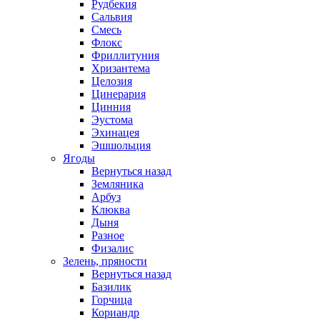
Рудбекия
Сальвия
Смесь
Флокс
Фриллитуния
Хризантема
Целозия
Цинерария
Цинния
Эустома
Эхинацея
Эшшольция
Ягоды
Вернуться назад
Земляника
Арбуз
Клюква
Дыня
Разное
Физалис
Зелень, пряности
Вернуться назад
Базилик
Горчица
Кориандр