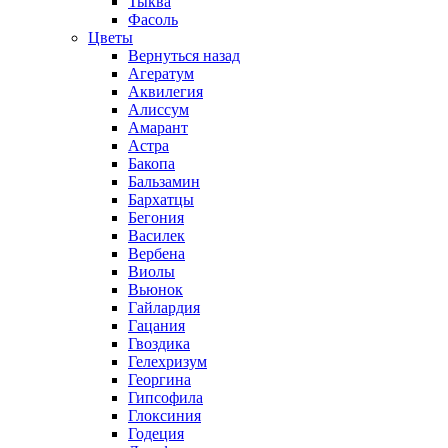
Тыква
Фасоль
Цветы
Вернуться назад
Агератум
Аквилегия
Алиссум
Амарант
Астра
Бакопа
Бальзамин
Бархатцы
Бегония
Василек
Вербена
Виолы
Вьюнок
Гайлардия
Гацания
Гвоздика
Гелехризум
Георгина
Гипсофила
Глоксиния
Годеция