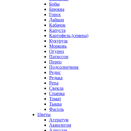
Бобы
Брюква
Горох
Дайкон
Кабачок
Капуста
Картофель (семена)
Кукуруза
Морковь
Огурец
Патиссон
Перец
Подсолнечник
Редис
Редька
Репа
Свекла
Спаржа
Томат
Тыква
Фасоль
Цветы
Агератум
Аквилегия
Алиссум