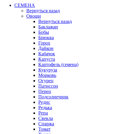
СЕМЕНА
Вернуться назад
Овощи
Вернуться назад
Баклажан
Бобы
Брюква
Горох
Дайкон
Кабачок
Капуста
Картофель (семена)
Кукуруза
Морковь
Огурец
Патиссон
Перец
Подсолнечник
Редис
Редька
Репа
Свекла
Спаржа
Томат