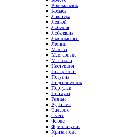
Колокольчик
Космея
Лаватера
Левкой
Лобелия
Лобулярия
Львиный зев
Люпин
Мальва
Маргаритка
Маттиола
Настурция
Пеларгония
Петуния
Подсолнечник
Портулак
Примула
Разные
Рудбекия
Сальвия
Смесь
Флокс
Фриллитуния
Хризантема