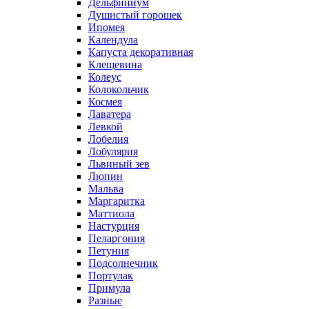
Дельфиниум
Душистый горошек
Ипомея
Календула
Капуста декоративная
Клещевина
Колеус
Колокольчик
Космея
Лаватера
Левкой
Лобелия
Лобулярия
Львиный зев
Люпин
Мальва
Маргаритка
Маттиола
Настурция
Пеларгония
Петуния
Подсолнечник
Портулак
Примула
Разные