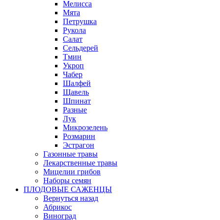
Мелисса
Мята
Петрушка
Рукола
Салат
Сельдерей
Тмин
Укроп
Чабер
Шалфей
Щавель
Шпинат
Разные
Лук
Микрозелень
Розмарин
Эстрагон
Газонные травы
Лекарственные травы
Мицелии грибов
Наборы семян
ПЛОДОВЫЕ САЖЕНЦЫ
Вернуться назад
Абрикос
Виноград