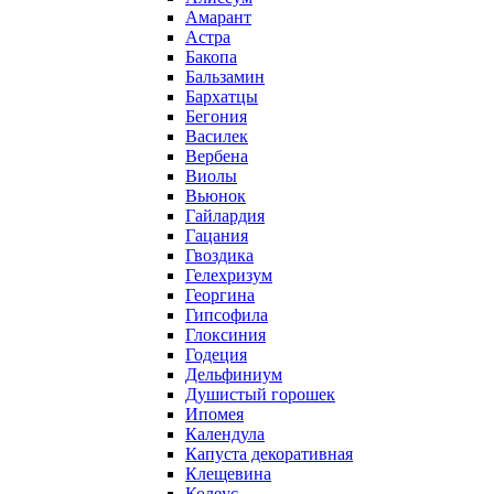
Амарант
Астра
Бакопа
Бальзамин
Бархатцы
Бегония
Василек
Вербена
Виолы
Вьюнок
Гайлардия
Гацания
Гвоздика
Гелехризум
Георгина
Гипсофила
Глоксиния
Годеция
Дельфиниум
Душистый горошек
Ипомея
Календула
Капуста декоративная
Клещевина
Колеус