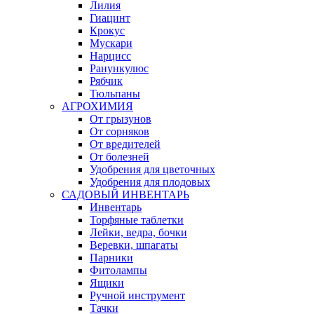
Лилия
Гиацинт
Крокус
Мускари
Нарцисс
Ранункулюс
Рябчик
Тюльпаны
АГРОХИМИЯ
От грызунов
От сорняков
От вредителей
От болезней
Удобрения для цветочных
Удобрения для плодовых
САДОВЫЙ ИНВЕНТАРЬ
Инвентарь
Торфяные таблетки
Лейки, ведра, бочки
Веревки, шпагаты
Парники
Фитолампы
Ящики
Ручной инструмент
Тачки