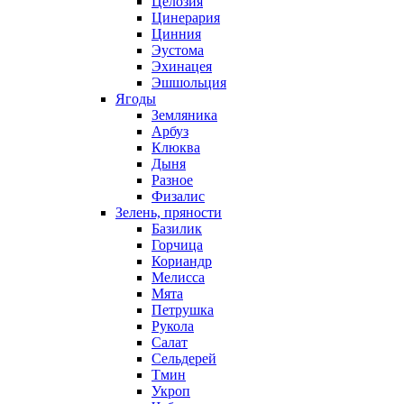
Целозия
Цинерария
Цинния
Эустома
Эхинацея
Эшшольция
Ягоды
Земляника
Арбуз
Клюква
Дыня
Разное
Физалис
Зелень, пряности
Базилик
Горчица
Кориандр
Мелисса
Мята
Петрушка
Рукола
Салат
Сельдерей
Тмин
Укроп