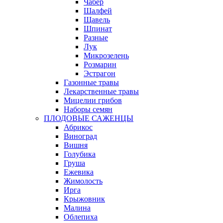
Чабер
Шалфей
Щавель
Шпинат
Разные
Лук
Микрозелень
Розмарин
Эстрагон
Газонные травы
Лекарственные травы
Мицелии грибов
Наборы семян
ПЛОДОВЫЕ САЖЕНЦЫ
Абрикос
Виноград
Вишня
Голубика
Груша
Ежевика
Жимолость
Ирга
Крыжовник
Малина
Облепиха