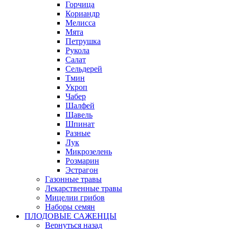
Горчица
Кориандр
Мелисса
Мята
Петрушка
Рукола
Салат
Сельдерей
Тмин
Укроп
Чабер
Шалфей
Щавель
Шпинат
Разные
Лук
Микрозелень
Розмарин
Эстрагон
Газонные травы
Лекарственные травы
Мицелии грибов
Наборы семян
ПЛОДОВЫЕ САЖЕНЦЫ
Вернуться назад