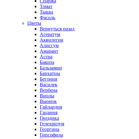
Спаржа
Томат
Тыква
Фасоль
Цветы
Вернуться назад
Агератум
Аквилегия
Алиссум
Амарант
Астра
Бакопа
Бальзамин
Бархатцы
Бегония
Василек
Вербена
Виолы
Вьюнок
Гайлардия
Гацания
Гвоздика
Гелехризум
Георгина
Гипсофила