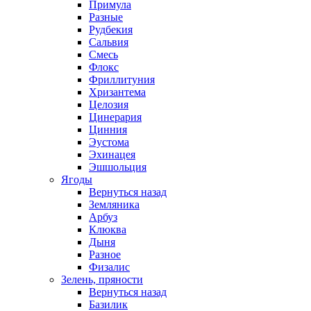
Примула
Разные
Рудбекия
Сальвия
Смесь
Флокс
Фриллитуния
Хризантема
Целозия
Цинерария
Цинния
Эустома
Эхинацея
Эшшольция
Ягоды
Вернуться назад
Земляника
Арбуз
Клюква
Дыня
Разное
Физалис
Зелень, пряности
Вернуться назад
Базилик