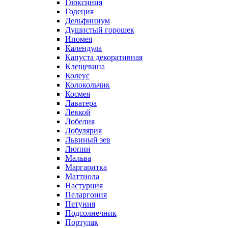
Глоксиния
Годеция
Дельфиниум
Душистый горошек
Ипомея
Календула
Капуста декоративная
Клещевина
Колеус
Колокольчик
Космея
Лаватера
Левкой
Лобелия
Лобулярия
Львиный зев
Люпин
Мальва
Маргаритка
Маттиола
Настурция
Пеларгония
Петуния
Подсолнечник
Портулак