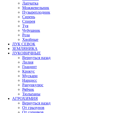
Лапчатка
Можжевельник
Пузыреплодник
Сирень
Спирея
Туя
Чубушник
Роза
Хвойные
ЛУК СЕВОК
ЗЕМЛЯНИКА
ЛУКОВИЧНЫЕ
Вернуться назад
Лилия
Гиацинт
Крокус
Мускари
Нарцисс
Ранункулюс
Рябчик
Тюльпаны
АГРОХИМИЯ
Вернуться назад
От грызунов
От сорняков