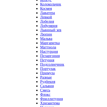
Колокольчик
Космея
Лаватера
Левкой
Лобелия
Лобулярия
Львиный зев
Люпин
Мальва
Маргаритка
Маттиола
Настурция
Пеларгония
Петуния
Подсолнечник
Портулак
Примула
Разные
Рудбекия
Сальвия
Смесь
Флокс
Фриллитуния
Хризантема