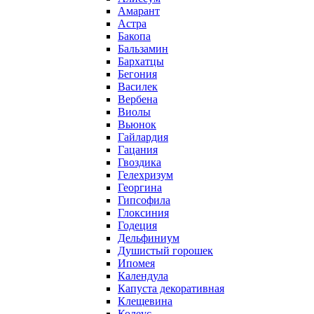
Амарант
Астра
Бакопа
Бальзамин
Бархатцы
Бегония
Василек
Вербена
Виолы
Вьюнок
Гайлардия
Гацания
Гвоздика
Гелехризум
Георгина
Гипсофила
Глоксиния
Годеция
Дельфиниум
Душистый горошек
Ипомея
Календула
Капуста декоративная
Клещевина
Колеус