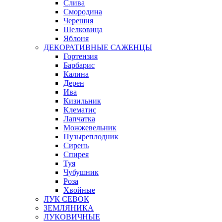
Слива
Смородина
Черешня
Шелковица
Яблоня
ДЕКОРАТИВНЫЕ САЖЕНЦЫ
Гортензия
Барбарис
Калина
Дерен
Ива
Кизильник
Клематис
Лапчатка
Можжевельник
Пузыреплодник
Сирень
Спирея
Туя
Чубушник
Роза
Хвойные
ЛУК СЕВОК
ЗЕМЛЯНИКА
ЛУКОВИЧНЫЕ