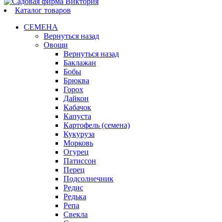
Каталог товаров
СЕМЕНА
Вернуться назад
Овощи
Вернуться назад
Баклажан
Бобы
Брюква
Горох
Дайкон
Кабачок
Капуста
Картофель (семена)
Кукуруза
Морковь
Огурец
Патиссон
Перец
Подсолнечник
Редис
Редька
Репа
Свекла