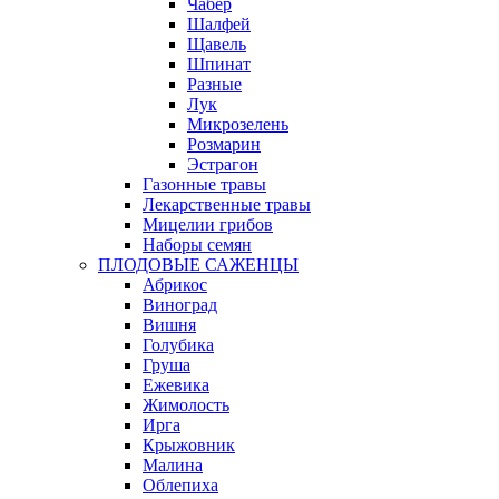
Чабер
Шалфей
Щавель
Шпинат
Разные
Лук
Микрозелень
Розмарин
Эстрагон
Газонные травы
Лекарственные травы
Мицелии грибов
Наборы семян
ПЛОДОВЫЕ САЖЕНЦЫ
Абрикос
Виноград
Вишня
Голубика
Груша
Ежевика
Жимолость
Ирга
Крыжовник
Малина
Облепиха