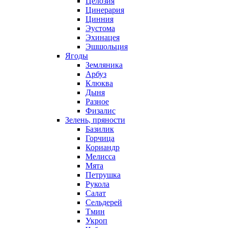
Целозия
Цинерария
Цинния
Эустома
Эхинацея
Эшшольция
Ягоды
Земляника
Арбуз
Клюква
Дыня
Разное
Физалис
Зелень, пряности
Базилик
Горчица
Кориандр
Мелисса
Мята
Петрушка
Рукола
Салат
Сельдерей
Тмин
Укроп