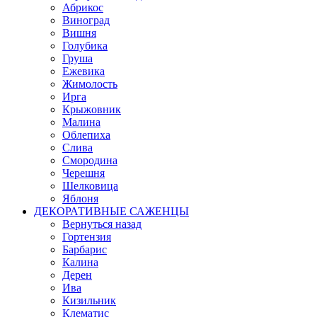
Абрикос
Виноград
Вишня
Голубика
Груша
Ежевика
Жимолость
Ирга
Крыжовник
Малина
Облепиха
Слива
Смородина
Черешня
Шелковица
Яблоня
ДЕКОРАТИВНЫЕ САЖЕНЦЫ
Вернуться назад
Гортензия
Барбарис
Калина
Дерен
Ива
Кизильник
Клематис