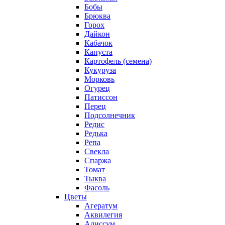
Бобы
Брюква
Горох
Дайкон
Кабачок
Капуста
Картофель (семена)
Кукуруза
Морковь
Огурец
Патиссон
Перец
Подсолнечник
Редис
Редька
Репа
Свекла
Спаржа
Томат
Тыква
Фасоль
Цветы
Агератум
Аквилегия
Алиссум