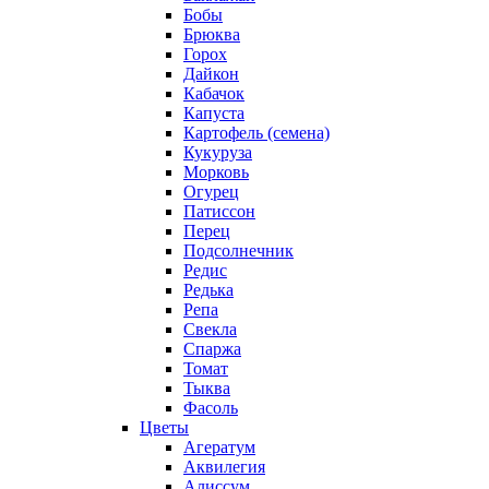
Бобы
Брюква
Горох
Дайкон
Кабачок
Капуста
Картофель (семена)
Кукуруза
Морковь
Огурец
Патиссон
Перец
Подсолнечник
Редис
Редька
Репа
Свекла
Спаржа
Томат
Тыква
Фасоль
Цветы
Агератум
Аквилегия
Алиссум