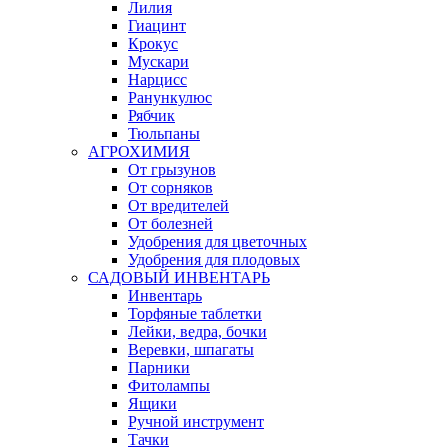
Лилия
Гиацинт
Крокус
Мускари
Нарцисс
Ранункулюс
Рябчик
Тюльпаны
АГРОХИМИЯ
От грызунов
От сорняков
От вредителей
От болезней
Удобрения для цветочных
Удобрения для плодовых
САДОВЫЙ ИНВЕНТАРЬ
Инвентарь
Торфяные таблетки
Лейки, ведра, бочки
Веревки, шпагаты
Парники
Фитолампы
Ящики
Ручной инструмент
Тачки