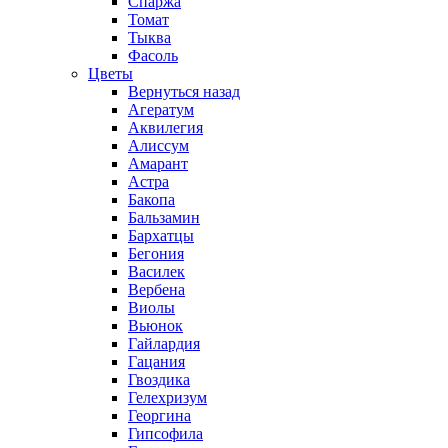
Спаржа
Томат
Тыква
Фасоль
Цветы
Вернуться назад
Агератум
Аквилегия
Алиссум
Амарант
Астра
Бакопа
Бальзамин
Бархатцы
Бегония
Василек
Вербена
Виолы
Вьюнок
Гайлардия
Гацания
Гвоздика
Гелехризум
Георгина
Гипсофила