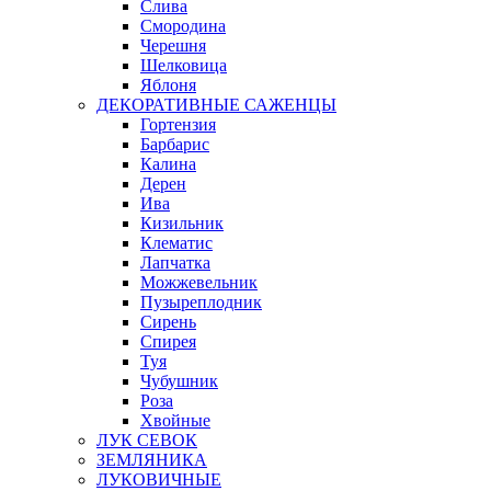
Слива
Смородина
Черешня
Шелковица
Яблоня
ДЕКОРАТИВНЫЕ САЖЕНЦЫ
Гортензия
Барбарис
Калина
Дерен
Ива
Кизильник
Клематис
Лапчатка
Можжевельник
Пузыреплодник
Сирень
Спирея
Туя
Чубушник
Роза
Хвойные
ЛУК СЕВОК
ЗЕМЛЯНИКА
ЛУКОВИЧНЫЕ