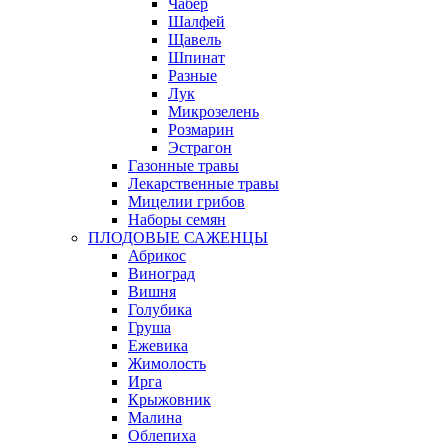
Чабер
Шалфей
Щавель
Шпинат
Разные
Лук
Микрозелень
Розмарин
Эстрагон
Газонные травы
Лекарственные травы
Мицелии грибов
Наборы семян
ПЛОДОВЫЕ САЖЕНЦЫ
Абрикос
Виноград
Вишня
Голубика
Груша
Ежевика
Жимолость
Ирга
Крыжовник
Малина
Облепиха