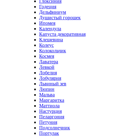
Глоксиния
Годеция
Дельфиниум
Душистый горошек
Ипомея
Календула
Капуста декоративная
Клещевина
Колеус
Колокольчик
Космея
Лаватера
Левкой
Лобелия
Лобулярия
Львиный зев
Люпин
Мальва
Маргаритка
Маттиола
Настурция
Пеларгония
Петуния
Подсолнечник
Портулак