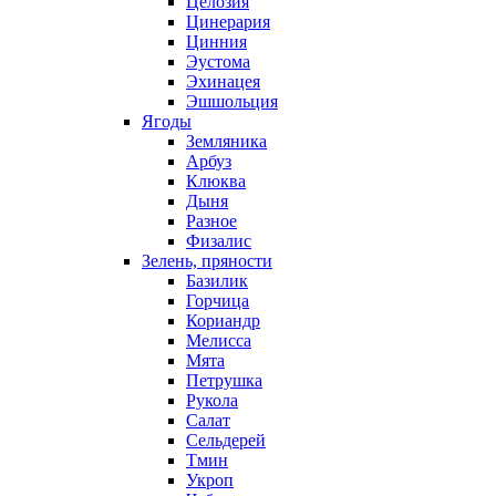
Целозия
Цинерария
Цинния
Эустома
Эхинацея
Эшшольция
Ягоды
Земляника
Арбуз
Клюква
Дыня
Разное
Физалис
Зелень, пряности
Базилик
Горчица
Кориандр
Мелисса
Мята
Петрушка
Рукола
Салат
Сельдерей
Тмин
Укроп