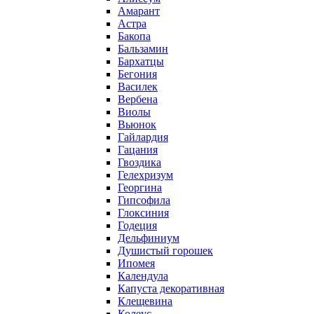
Амарант
Астра
Бакопа
Бальзамин
Бархатцы
Бегония
Василек
Вербена
Виолы
Вьюнок
Гайлардия
Гацания
Гвоздика
Гелехризум
Георгина
Гипсофила
Глоксиния
Годеция
Дельфиниум
Душистый горошек
Ипомея
Календула
Капуста декоративная
Клещевина
Колеус