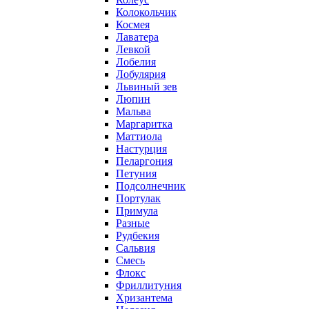
Колокольчик
Космея
Лаватера
Левкой
Лобелия
Лобулярия
Львиный зев
Люпин
Мальва
Маргаритка
Маттиола
Настурция
Пеларгония
Петуния
Подсолнечник
Портулак
Примула
Разные
Рудбекия
Сальвия
Смесь
Флокс
Фриллитуния
Хризантема