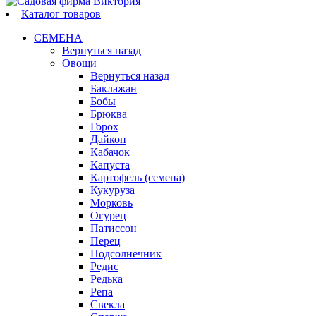
Каталог товаров
СЕМЕНА
Вернуться назад
Овощи
Вернуться назад
Баклажан
Бобы
Брюква
Горох
Дайкон
Кабачок
Капуста
Картофель (семена)
Кукуруза
Морковь
Огурец
Патиссон
Перец
Подсолнечник
Редис
Редька
Репа
Свекла