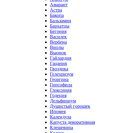
Амарант
Астра
Бакопа
Бальзамин
Бархатцы
Бегония
Василек
Вербена
Виолы
Вьюнок
Гайлардия
Гацания
Гвоздика
Гелехризум
Георгина
Гипсофила
Глоксиния
Годеция
Дельфиниум
Душистый горошек
Ипомея
Календула
Капуста декоративная
Клещевина
Колеус