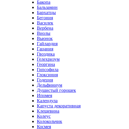
Бакопа
Бальзамин
Бархатцы
Бегония
Василек
Вербена
Виолы
Вьюнок
Гайлардия
Гацания
Гвоздика
Гелехризум
Георгина
Гипсофила
Глоксиния
Годеция
Дельфиниум
Душистый горошек
Ипомея
Календула
Капуста декоративная
Клещевина
Колеус
Колокольчик
Космея