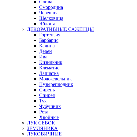
Слива
Смородина
Черешня
Шелковица
Яблоня
ДЕКОРАТИВНЫЕ САЖЕНЦЫ
Гортензия
Барбарис
Калина
Дерен
Ива
Кизильник
Клематис
Лапчатка
Можжевельник
Пузыреплодник
Сирень
Спирея
Туя
Чубушник
Роза
Хвойные
ЛУК СЕВОК
ЗЕМЛЯНИКА
ЛУКОВИЧНЫЕ