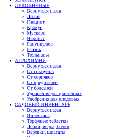
ЛУКОВИЧНЫЕ
Вернуться назад
Лилия
Гиацинт
Крокус
Мускари
Нарцисс
Ранункулюс
Рябчик
Тюльпаны
АГРОХИМИЯ
Вернуться назад
От грызунов
От сорняков
От вредителей
От болезней
Удобрения для цветочных
Удобрения для плодовых
САДОВЫЙ ИНВЕНТАРЬ
Вернуться назад
Инвентарь
Торфяные таблетки
Лейки, ведра, бочки
Веревки, шпагаты