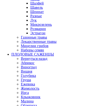
Шалфей
Щавель
Шпинат
Разные
Лук
Микрозелень
Розмарин
Эстрагон
Газонные травы
Лекарственные травы
Мицелии грибов
Наборы семян
ПЛОДОВЫЕ САЖЕНЦЫ
Вернуться назад
Абрикос
Виноград
Вишня
Голубика
Груша
Ежевика
Жимолость
Ирга
Крыжовник
Малина
Облепиха