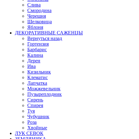
Слива
Смородина
Черешня
Шелковица
Яблоня
ДЕКОРАТИВНЫЕ САЖЕНЦЫ
Вернуться назад
Гортензия
Барбарис
Калина
Дерен
Ива
Кизильник
Клематис
Лапчатка
Можжевельник
Пузыреплодник
Сирень
Спирея
Туя
Чубушник
Роза
Хвойные
ЛУК СЕВОК
ЗЕМЛЯНИКА