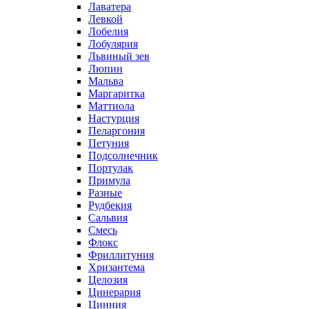
Лаватера
Левкой
Лобелия
Лобулярия
Львиный зев
Люпин
Мальва
Маргаритка
Маттиола
Настурция
Пеларгония
Петуния
Подсолнечник
Портулак
Примула
Разные
Рудбекия
Сальвия
Смесь
Флокс
Фриллитуния
Хризантема
Целозия
Цинерария
Цинния