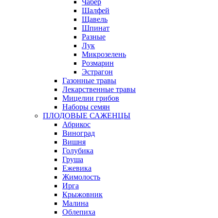
Чабер
Шалфей
Щавель
Шпинат
Разные
Лук
Микрозелень
Розмарин
Эстрагон
Газонные травы
Лекарственные травы
Мицелии грибов
Наборы семян
ПЛОДОВЫЕ САЖЕНЦЫ
Абрикос
Виноград
Вишня
Голубика
Груша
Ежевика
Жимолость
Ирга
Крыжовник
Малина
Облепиха