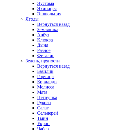
Эустома
Эхинацея
Эшшольция
Ягоды
Вернуться назад
Земляника
Арбуз
Клюква
Дыня
Разное
Физалис
Зелень, пряности
Вернуться назад
Базилик
Горчица
Кориандр
Мелисса
Мята
Петрушка
Рукола
Салат
Сельдерей
Тмин
Укроп
Чабер