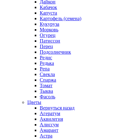
Дайкон
Кабачок
Капуста
Картофель (семена)
Кукуруза
Морковь
Огурец
Патиссон
Перец
Подсолнечник
Редис
Редька
Репа
Свекла
Спаржа
Томат
Тыква
Фасоль
Цветы
Вернуться назад
Агератум
Аквилегия
Алиссум
Амарант
Астра