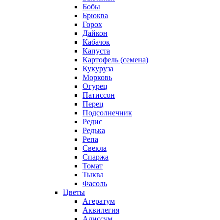
Бобы
Брюква
Горох
Дайкон
Кабачок
Капуста
Картофель (семена)
Кукуруза
Морковь
Огурец
Патиссон
Перец
Подсолнечник
Редис
Редька
Репа
Свекла
Спаржа
Томат
Тыква
Фасоль
Цветы
Агератум
Аквилегия
Алиссум