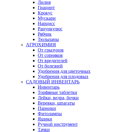
Лилия
Гиацинт
Крокус
Мускари
Нарцисс
Ранункулюс
Рябчик
Тюльпаны
АГРОХИМИЯ
От грызунов
От сорняков
От вредителей
От болезней
Удобрения для цветочных
Удобрения для плодовых
САДОВЫЙ ИНВЕНТАРЬ
Инвентарь
Торфяные таблетки
Лейки, ведра, бочки
Веревки, шпагаты
Парники
Фитолампы
Ящики
Ручной инструмент
Тачки