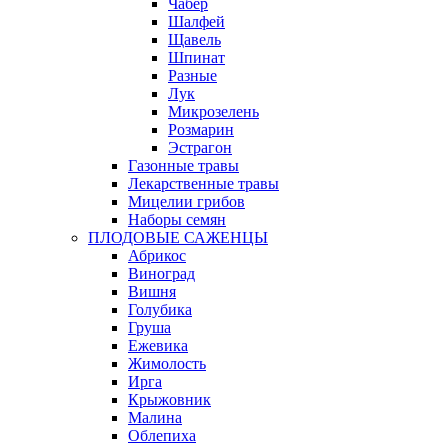
Чабер
Шалфей
Щавель
Шпинат
Разные
Лук
Микрозелень
Розмарин
Эстрагон
Газонные травы
Лекарственные травы
Мицелии грибов
Наборы семян
ПЛОДОВЫЕ САЖЕНЦЫ
Абрикос
Виноград
Вишня
Голубика
Груша
Ежевика
Жимолость
Ирга
Крыжовник
Малина
Облепиха