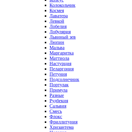
Колокольчик
Космея
Лаватера
Левкой
Лобелия
Лобулярия
Львиный зев
Люпин
Мальва
Маргаритка
Маттиола
Настурция
Пеларгония
Петуния
Подсолнечник
Портулак
Примула
Разные
Рудбекия
Сальвия
Смесь
Флокс
Фриллитуния
Хризантема