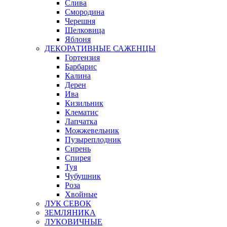
Слива
Смородина
Черешня
Шелковица
Яблоня
ДЕКОРАТИВНЫЕ САЖЕНЦЫ
Гортензия
Барбарис
Калина
Дерен
Ива
Кизильник
Клематис
Лапчатка
Можжевельник
Пузыреплодник
Сирень
Спирея
Туя
Чубушник
Роза
Хвойные
ЛУК СЕВОК
ЗЕМЛЯНИКА
ЛУКОВИЧНЫЕ