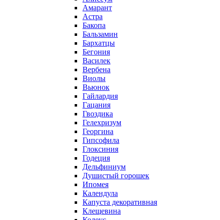
Амарант
Астра
Бакопа
Бальзамин
Бархатцы
Бегония
Василек
Вербена
Виолы
Вьюнок
Гайлардия
Гацания
Гвоздика
Гелехризум
Георгина
Гипсофила
Глоксиния
Годеция
Дельфиниум
Душистый горошек
Ипомея
Календула
Капуста декоративная
Клещевина
Колеус