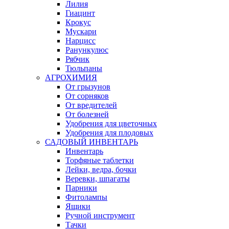
Лилия
Гиацинт
Крокус
Мускари
Нарцисс
Ранункулюс
Рябчик
Тюльпаны
АГРОХИМИЯ
От грызунов
От сорняков
От вредителей
От болезней
Удобрения для цветочных
Удобрения для плодовых
САДОВЫЙ ИНВЕНТАРЬ
Инвентарь
Торфяные таблетки
Лейки, ведра, бочки
Веревки, шпагаты
Парники
Фитолампы
Ящики
Ручной инструмент
Тачки