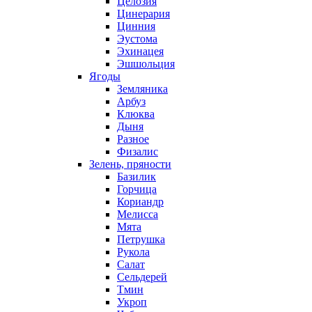
Целозия
Цинерария
Цинния
Эустома
Эхинацея
Эшшольция
Ягоды
Земляника
Арбуз
Клюква
Дыня
Разное
Физалис
Зелень, пряности
Базилик
Горчица
Кориандр
Мелисса
Мята
Петрушка
Рукола
Салат
Сельдерей
Тмин
Укроп