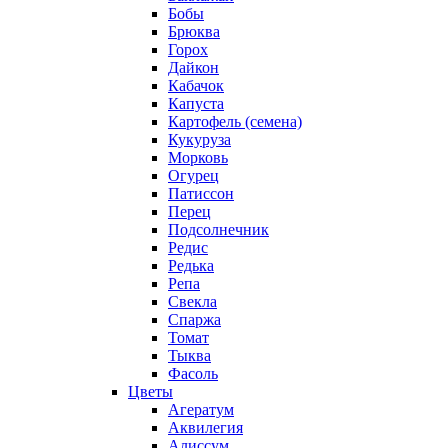
Бобы
Брюква
Горох
Дайкон
Кабачок
Капуста
Картофель (семена)
Кукуруза
Морковь
Огурец
Патиссон
Перец
Подсолнечник
Редис
Редька
Репа
Свекла
Спаржа
Томат
Тыква
Фасоль
Цветы
Агератум
Аквилегия
Алиссум