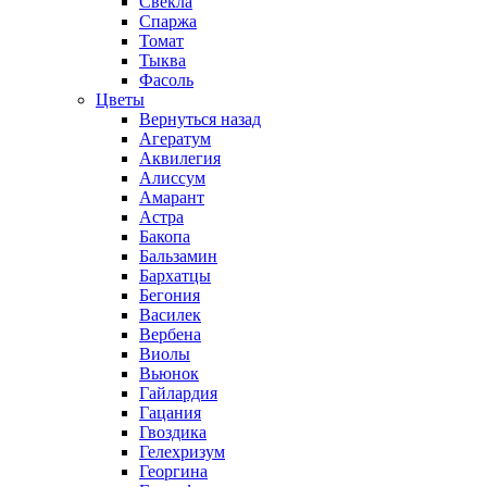
Свекла
Спаржа
Томат
Тыква
Фасоль
Цветы
Вернуться назад
Агератум
Аквилегия
Алиссум
Амарант
Астра
Бакопа
Бальзамин
Бархатцы
Бегония
Василек
Вербена
Виолы
Вьюнок
Гайлардия
Гацания
Гвоздика
Гелехризум
Георгина