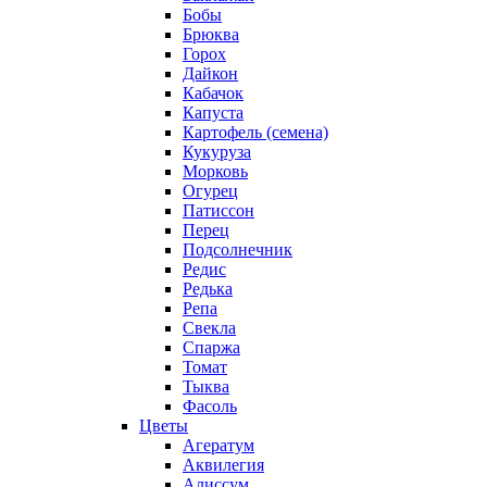
Бобы
Брюква
Горох
Дайкон
Кабачок
Капуста
Картофель (семена)
Кукуруза
Морковь
Огурец
Патиссон
Перец
Подсолнечник
Редис
Редька
Репа
Свекла
Спаржа
Томат
Тыква
Фасоль
Цветы
Агератум
Аквилегия
Алиссум