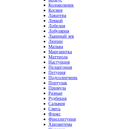
Колокольчик
Космея
Лаватера
Левкой
Лобелия
Лобулярия
Львиный зев
Люпин
Мальва
Маргаритка
Маттиола
Настурция
Пеларгония
Петуния
Подсолнечник
Портулак
Примула
Разные
Рудбекия
Сальвия
Смесь
Флокс
Фриллитуния
Хризантема