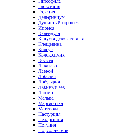
Гипсофила
Глоксиния
Годеция
Дельфиниум
Душистый горошек
Ипомея
Календула
Капуста декоративная
Клещевина
Колеус
Колокольчик
Космея
Лаватера
Левкой
Лобелия
Лобулярия
Львиный зев
Люпин
Мальва
Маргаритка
Маттиола
Настурция
Пеларгония
Петуния
Подсолнечник