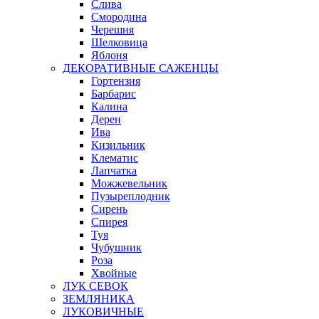
Слива
Смородина
Черешня
Шелковица
Яблоня
ДЕКОРАТИВНЫЕ САЖЕНЦЫ
Гортензия
Барбарис
Калина
Дерен
Ива
Кизильник
Клематис
Лапчатка
Можжевельник
Пузыреплодник
Сирень
Спирея
Туя
Чубушник
Роза
Хвойные
ЛУК СЕВОК
ЗЕМЛЯНИКА
ЛУКОВИЧНЫЕ