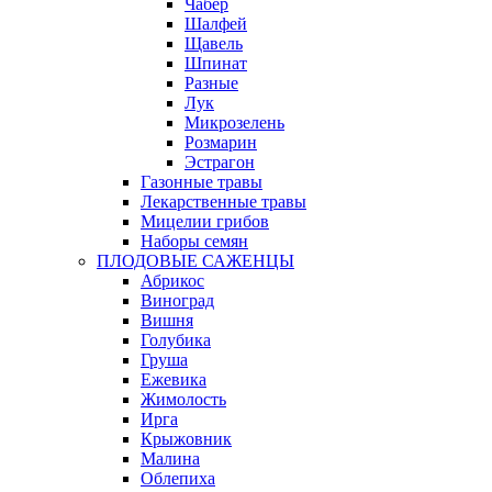
Чабер
Шалфей
Щавель
Шпинат
Разные
Лук
Микрозелень
Розмарин
Эстрагон
Газонные травы
Лекарственные травы
Мицелии грибов
Наборы семян
ПЛОДОВЫЕ САЖЕНЦЫ
Абрикос
Виноград
Вишня
Голубика
Груша
Ежевика
Жимолость
Ирга
Крыжовник
Малина
Облепиха