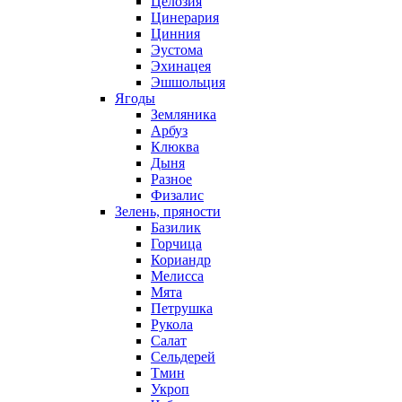
Целозия
Цинерария
Цинния
Эустома
Эхинацея
Эшшольция
Ягоды
Земляника
Арбуз
Клюква
Дыня
Разное
Физалис
Зелень, пряности
Базилик
Горчица
Кориандр
Мелисса
Мята
Петрушка
Рукола
Салат
Сельдерей
Тмин
Укроп