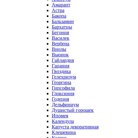
Амарант
Астра
Бакопа
Бальзамин
Бархатцы
Бегония
Василек
Вербена
Виолы
Вьюнок
Гайлардия
Гацания
Гвоздика
Гелехризум
Георгина
Гипсофила
Глоксиния
Годеция
Дельфиниум
Душистый горошек
Ипомея
Календула
Капуста декоративная
Клещевина
Колеус