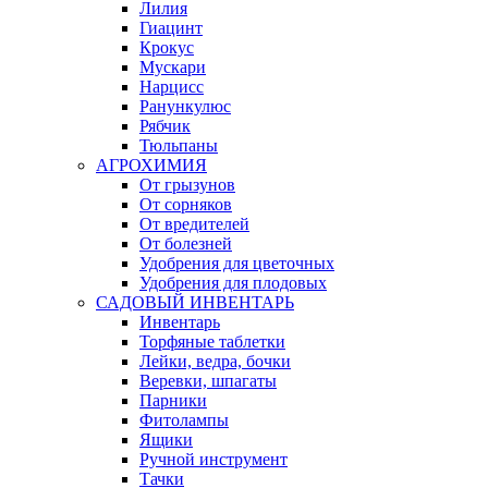
Лилия
Гиацинт
Крокус
Мускари
Нарцисс
Ранункулюс
Рябчик
Тюльпаны
АГРОХИМИЯ
От грызунов
От сорняков
От вредителей
От болезней
Удобрения для цветочных
Удобрения для плодовых
САДОВЫЙ ИНВЕНТАРЬ
Инвентарь
Торфяные таблетки
Лейки, ведра, бочки
Веревки, шпагаты
Парники
Фитолампы
Ящики
Ручной инструмент
Тачки