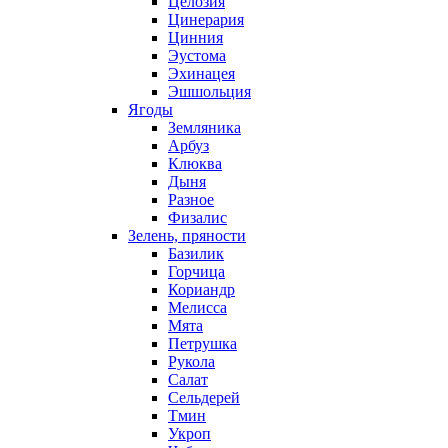
Целозия
Цинерария
Цинния
Эустома
Эхинацея
Эшшольция
Ягоды
Земляника
Арбуз
Клюква
Дыня
Разное
Физалис
Зелень, пряности
Базилик
Горчица
Кориандр
Мелисса
Мята
Петрушка
Рукола
Салат
Сельдерей
Тмин
Укроп