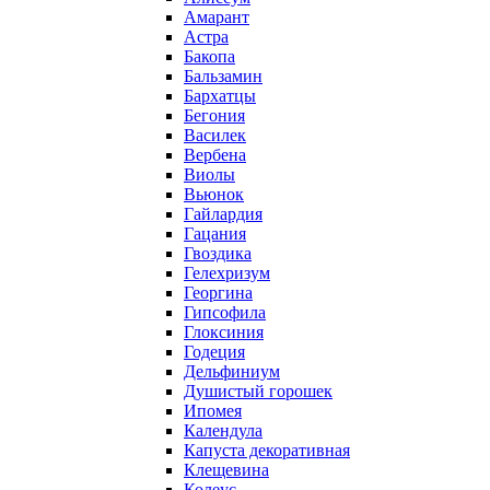
Амарант
Астра
Бакопа
Бальзамин
Бархатцы
Бегония
Василек
Вербена
Виолы
Вьюнок
Гайлардия
Гацания
Гвоздика
Гелехризум
Георгина
Гипсофила
Глоксиния
Годеция
Дельфиниум
Душистый горошек
Ипомея
Календула
Капуста декоративная
Клещевина
Колеус