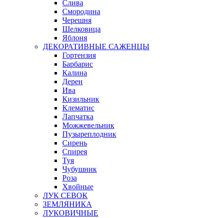
Слива
Смородина
Черешня
Шелковица
Яблоня
ДЕКОРАТИВНЫЕ САЖЕНЦЫ
Гортензия
Барбарис
Калина
Дерен
Ива
Кизильник
Клематис
Лапчатка
Можжевельник
Пузыреплодник
Сирень
Спирея
Туя
Чубушник
Роза
Хвойные
ЛУК СЕВОК
ЗЕМЛЯНИКА
ЛУКОВИЧНЫЕ