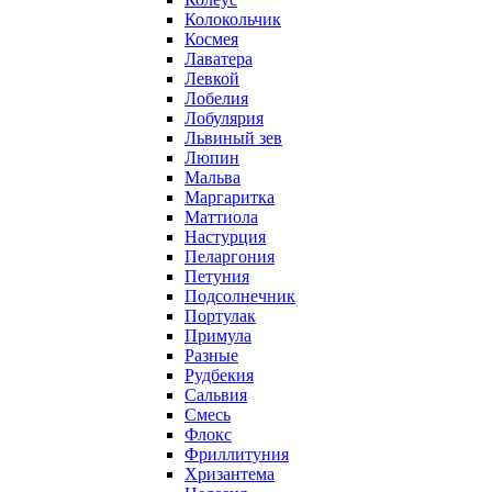
Колокольчик
Космея
Лаватера
Левкой
Лобелия
Лобулярия
Львиный зев
Люпин
Мальва
Маргаритка
Маттиола
Настурция
Пеларгония
Петуния
Подсолнечник
Портулак
Примула
Разные
Рудбекия
Сальвия
Смесь
Флокс
Фриллитуния
Хризантема