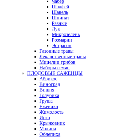
Чабер
Шалфей
Щавель
Шпинат
Разные
Лук
Микрозелень
Розмарин
Эстрагон
Газонные травы
Лекарственные травы
Мицелии грибов
Наборы семян
ПЛОДОВЫЕ САЖЕНЦЫ
Абрикос
Виноград
Вишня
Голубика
Груша
Ежевика
Жимолость
Ирга
Крыжовник
Малина
Облепиха