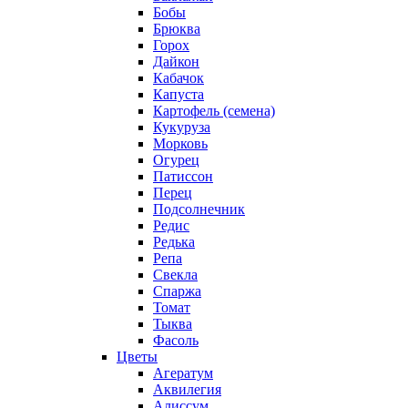
Бобы
Брюква
Горох
Дайкон
Кабачок
Капуста
Картофель (семена)
Кукуруза
Морковь
Огурец
Патиссон
Перец
Подсолнечник
Редис
Редька
Репа
Свекла
Спаржа
Томат
Тыква
Фасоль
Цветы
Агератум
Аквилегия
Алиссум