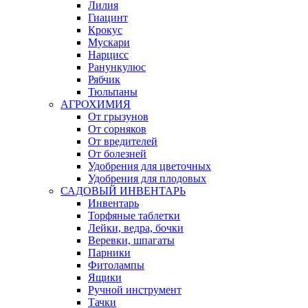
Лилия
Гиацинт
Крокус
Мускари
Нарцисс
Ранункулюс
Рябчик
Тюльпаны
АГРОХИМИЯ
От грызунов
От сорняков
От вредителей
От болезней
Удобрения для цветочных
Удобрения для плодовых
САДОВЫЙ ИНВЕНТАРЬ
Инвентарь
Торфяные таблетки
Лейки, ведра, бочки
Веревки, шпагаты
Парники
Фитолампы
Ящики
Ручной инструмент
Тачки