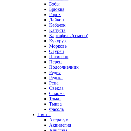
Бобы
Брюква
Горох
Дайкон
Кабачок
Капуста
Картофель (семена)
Кукуруза
Морковь
Огурец
Патиссон
Перец
Подсолнечник
Редис
Редька
Репа
Свекла
Спаржа
Томат
Тыква
Фасоль
Цветы
Агератум
Аквилегия
Алиссум