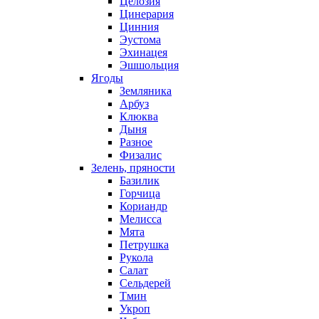
Целозия
Цинерария
Цинния
Эустома
Эхинацея
Эшшольция
Ягоды
Земляника
Арбуз
Клюква
Дыня
Разное
Физалис
Зелень, пряности
Базилик
Горчица
Кориандр
Мелисса
Мята
Петрушка
Рукола
Салат
Сельдерей
Тмин
Укроп