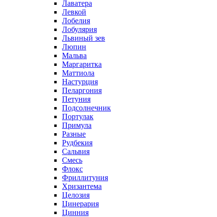
Лаватера
Левкой
Лобелия
Лобулярия
Львиный зев
Люпин
Мальва
Маргаритка
Маттиола
Настурция
Пеларгония
Петуния
Подсолнечник
Портулак
Примула
Разные
Рудбекия
Сальвия
Смесь
Флокс
Фриллитуния
Хризантема
Целозия
Цинерария
Цинния