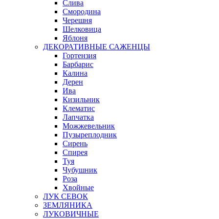
Слива
Смородина
Черешня
Шелковица
Яблоня
ДЕКОРАТИВНЫЕ САЖЕНЦЫ
Гортензия
Барбарис
Калина
Дерен
Ива
Кизильник
Клематис
Лапчатка
Можжевельник
Пузыреплодник
Сирень
Спирея
Туя
Чубушник
Роза
Хвойные
ЛУК СЕВОК
ЗЕМЛЯНИКА
ЛУКОВИЧНЫЕ