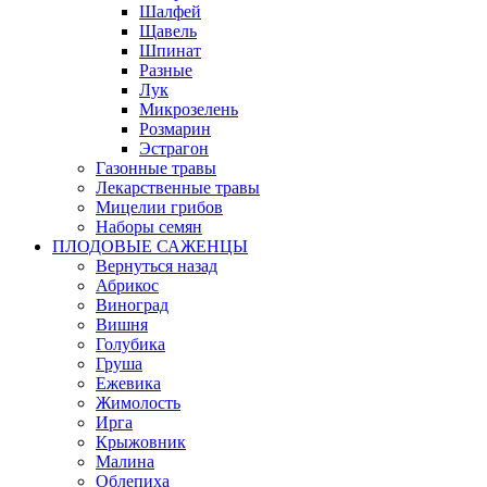
Шалфей
Щавель
Шпинат
Разные
Лук
Микрозелень
Розмарин
Эстрагон
Газонные травы
Лекарственные травы
Мицелии грибов
Наборы семян
ПЛОДОВЫЕ САЖЕНЦЫ
Вернуться назад
Абрикос
Виноград
Вишня
Голубика
Груша
Ежевика
Жимолость
Ирга
Крыжовник
Малина
Облепиха