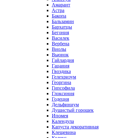
Амарант
Астра
Бакопа
Бальзамин
Бархатцы
Бегония
Василек
Вербена
Виолы
Вьюнок
Гайлардия
Гацания
Гвоздика
Гелехризум
Георгина
Гипсофила
Глоксиния
Годеция
Дельфиниум
Душистый горошек
Ипомея
Календула
Капуста декоративная
Клещевина
Колеус