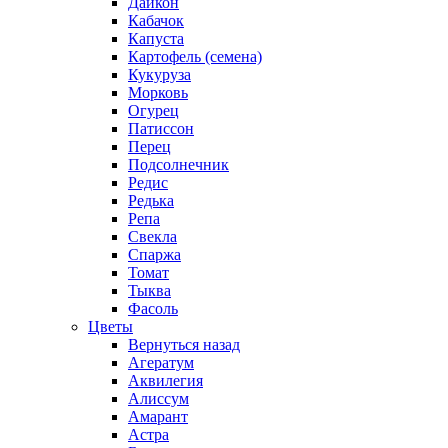
Дайкон
Кабачок
Капуста
Картофель (семена)
Кукуруза
Морковь
Огурец
Патиссон
Перец
Подсолнечник
Редис
Редька
Репа
Свекла
Спаржа
Томат
Тыква
Фасоль
Цветы
Вернуться назад
Агератум
Аквилегия
Алиссум
Амарант
Астра