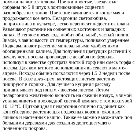
похожи на листья плюща. Цветки простые, звездчатые,
собраны по 5-8 штук в зонтиковидные соцветия
разнообразных тонов. Цветение начинается в конце мая и
продолжается все лето. Пеларгония светолюбива,
неприхотлива в культуре, легко переносит недостаток влаги.
Размещают растение на солнечных восточных и западных
окнах. В теплое время года любит обильный, частый полив.
Зимой, в зависимости от температуры, поливают умереннее.
Подкармливают растение минеральными удобрениями,
обогащенными калием. Для получения цветущих растений к
началу лета посевы производят с декабря по февраль,
используя в качестве субстрата чистый торф или смесь торфа с
песком. Для комнатного использования высевают в марте-
апреле. Всходы обычно появляются через 1,5-2 недели после
посева. В фазе двух-трех настоящих листьев растения
пикируют в горшки. Для лучшего кущения рассаду
прищипывают над пятым - шестым листом. Летом
пеларгонию желательно выносить на свежий воздух, а зимой
устанавливать в прохладной светлой комнате с температурой
10-12 °C. Щитковидная пеларгония отлично подойдет как
контейнерное растение для подвесных корзин, оконных
ящиков и настенных кашпо. Также ее можно высаживать под
большими деревьями для создания долгоцветущего
почвенного покрова.