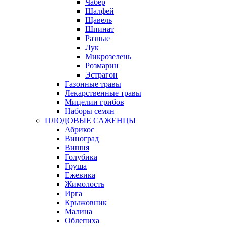
Чабер
Шалфей
Щавель
Шпинат
Разные
Лук
Микрозелень
Розмарин
Эстрагон
Газонные травы
Лекарственные травы
Мицелии грибов
Наборы семян
ПЛОДОВЫЕ САЖЕНЦЫ
Абрикос
Виноград
Вишня
Голубика
Груша
Ежевика
Жимолость
Ирга
Крыжовник
Малина
Облепиха