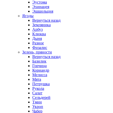
Эустома
Эхинацея
Эшшольция
Ягоды
Вернуться назад
Земляника
Арбуз
Клюква
Дыня
Разное
Физалис
Зелень, пряности
Вернуться назад
Базилик
Горчица
Кориандр
Мелисса
Мята
Петрушка
Рукола
Салат
Сельдерей
Тмин
Укроп
Чабер