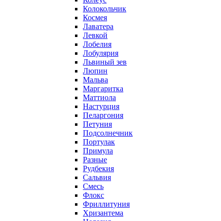
Колокольчик
Космея
Лаватера
Левкой
Лобелия
Лобулярия
Львиный зев
Люпин
Мальва
Маргаритка
Маттиола
Настурция
Пеларгония
Петуния
Подсолнечник
Портулак
Примула
Разные
Рудбекия
Сальвия
Смесь
Флокс
Фриллитуния
Хризантема