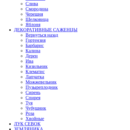
Слива
Смородина
Черешня
Шелковица
Яблоня
ДЕКОРАТИВНЫЕ САЖЕНЦЫ
Вернуться назад
Гортензия
Барбарис
Калина
Дерен
Ива
Кизильник
Клематис
Лапчатка
Можжевельник
Пузыреплодник
Сирень
Спирея
Туя
Чубушник
Роза
Хвойные
ЛУК СЕВОК
ЗЕМЛЯНИКА