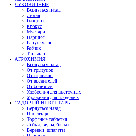
ЛУКОВИЧНЫЕ
Вернуться назад
Лилия
Гиацинт
Крокус
Мускари
Нарцисс
Ранункулюс
Рябчик
Тюльпаны
АГРОХИМИЯ
Вернуться назад
От грызунов
От сорняков
От вредителей
От болезней
Удобрения для цветочных
Удобрения для плодовых
САДОВЫЙ ИНВЕНТАРЬ
Вернуться назад
Инвентарь
Торфяные таблетки
Лейки, ведра, бочки
Веревки, шпагаты
Парники