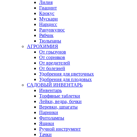
Лилия
Гиацинт
Крокус
Мускари
Нарцисс
Ранункулюс
Рябчик
Тюльпаны
АГРОХИМИЯ
От грызунов
От сорняков
От вредителей
От болезней
Удобрения для цветочных
Удобрения для плодовых
САДОВЫЙ ИНВЕНТАРЬ
Инвентарь
Торфяные таблетки
Лейки, ведра, бочки
Веревки, шпагаты
Парники
Фитолампы
Ящики
Ручной инструмент
Тачки