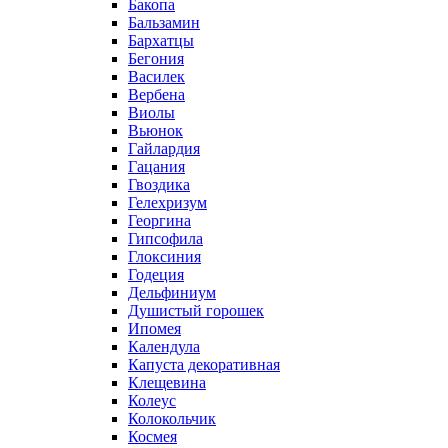
Бакопа
Бальзамин
Бархатцы
Бегония
Василек
Вербена
Виолы
Вьюнок
Гайлардия
Гацания
Гвоздика
Гелехризум
Георгина
Гипсофила
Глоксиния
Годеция
Дельфиниум
Душистый горошек
Ипомея
Календула
Капуста декоративная
Клещевина
Колеус
Колокольчик
Космея