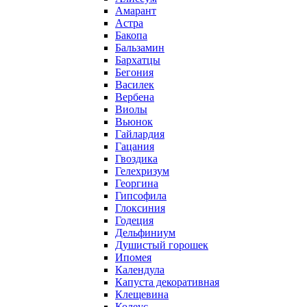
Амарант
Астра
Бакопа
Бальзамин
Бархатцы
Бегония
Василек
Вербена
Виолы
Вьюнок
Гайлардия
Гацания
Гвоздика
Гелехризум
Георгина
Гипсофила
Глоксиния
Годеция
Дельфиниум
Душистый горошек
Ипомея
Календула
Капуста декоративная
Клещевина
Колеус