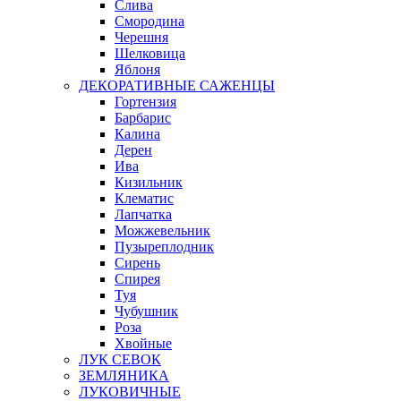
Слива
Смородина
Черешня
Шелковица
Яблоня
ДЕКОРАТИВНЫЕ САЖЕНЦЫ
Гортензия
Барбарис
Калина
Дерен
Ива
Кизильник
Клематис
Лапчатка
Можжевельник
Пузыреплодник
Сирень
Спирея
Туя
Чубушник
Роза
Хвойные
ЛУК СЕВОК
ЗЕМЛЯНИКА
ЛУКОВИЧНЫЕ