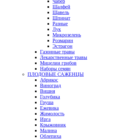
Чабер
Шалфей
Щавель
Шпинат
Разные
Лук
Микрозелень
Розмарин
Эстрагон
Газонные травы
Лекарственные травы
Мицелии грибов
Наборы семян
ПЛОДОВЫЕ САЖЕНЦЫ
Абрикос
Виноград
Вишня
Голубика
Груша
Ежевика
Жимолость
Ирга
Крыжовник
Малина
Облепиха