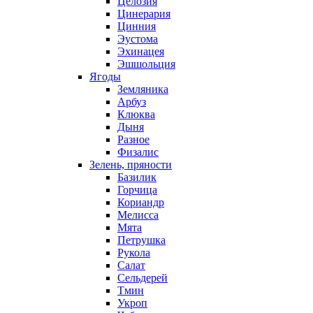
Целозия
Цинерария
Цинния
Эустома
Эхинацея
Эшшольция
Ягоды
Земляника
Арбуз
Клюква
Дыня
Разное
Физалис
Зелень, пряности
Базилик
Горчица
Кориандр
Мелисса
Мята
Петрушка
Рукола
Салат
Сельдерей
Тмин
Укроп