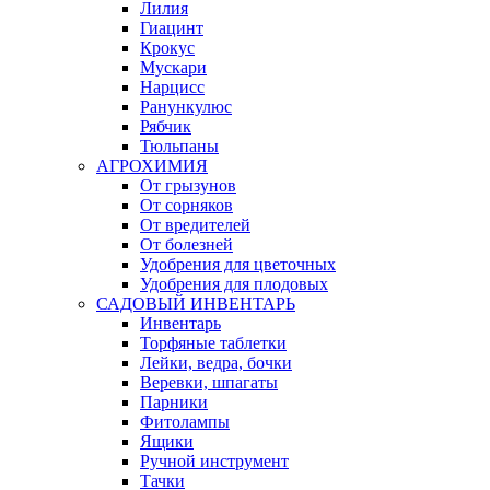
Лилия
Гиацинт
Крокус
Мускари
Нарцисс
Ранункулюс
Рябчик
Тюльпаны
АГРОХИМИЯ
От грызунов
От сорняков
От вредителей
От болезней
Удобрения для цветочных
Удобрения для плодовых
САДОВЫЙ ИНВЕНТАРЬ
Инвентарь
Торфяные таблетки
Лейки, ведра, бочки
Веревки, шпагаты
Парники
Фитолампы
Ящики
Ручной инструмент
Тачки