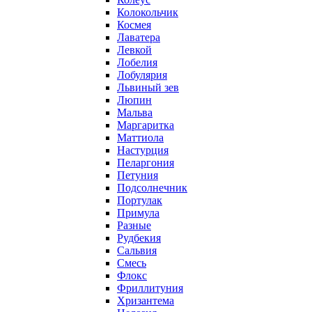
Колокольчик
Космея
Лаватера
Левкой
Лобелия
Лобулярия
Львиный зев
Люпин
Мальва
Маргаритка
Маттиола
Настурция
Пеларгония
Петуния
Подсолнечник
Портулак
Примула
Разные
Рудбекия
Сальвия
Смесь
Флокс
Фриллитуния
Хризантема