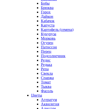
Бобы
Брюква
Горох
Дайкон
Кабачок
Капуста
Картофель (семена)
Кукуруза
Морковь
Огурец
Патиссон
Перец
Подсолнечник
Редис
Редька
Репа
Свекла
Спаржа
Томат
Тыква
Фасоль
Цветы
Агератум
Аквилегия
Алиссум