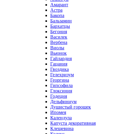
Амарант
Астра
Бакопа
Бальзамин
Бархатцы
Бегония
Василек
Вербена
Виолы
Вьюнок
Гайлардия
Гацания
Гвоздика
Гелехризум
Георгина
Гипсофила
Глоксиния
Годеция
Дельфиниум
Душистый горошек
Ипомея
Календула
Капуста декоративная
Клещевина
Колеус