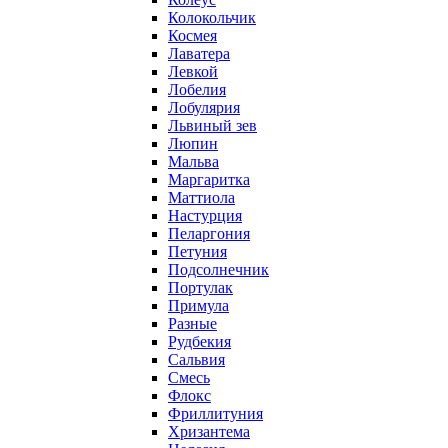
Колокольчик
Космея
Лаватера
Левкой
Лобелия
Лобулярия
Львиный зев
Люпин
Мальва
Маргаритка
Маттиола
Настурция
Пеларгония
Петуния
Подсолнечник
Портулак
Примула
Разные
Рудбекия
Сальвия
Смесь
Флокс
Фриллитуния
Хризантема