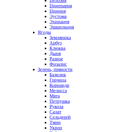
Целозия
Цинерария
Цинния
Эустома
Эхинацея
Эшшольция
Ягоды
Земляника
Арбуз
Клюква
Дыня
Разное
Физалис
Зелень, пряности
Базилик
Горчица
Кориандр
Мелисса
Мята
Петрушка
Рукола
Салат
Сельдерей
Тмин
Укроп