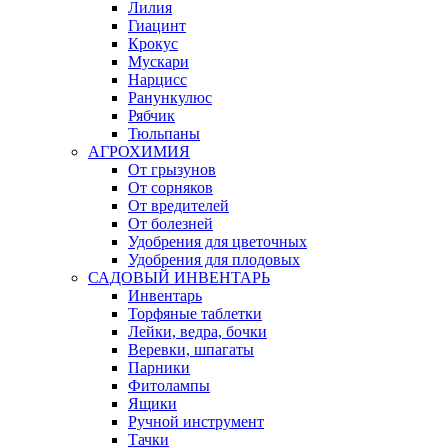
Лилия
Гиацинт
Крокус
Мускари
Нарцисс
Ранункулюс
Рябчик
Тюльпаны
АГРОХИМИЯ
От грызунов
От сорняков
От вредителей
От болезней
Удобрения для цветочных
Удобрения для плодовых
САДОВЫЙ ИНВЕНТАРЬ
Инвентарь
Торфяные таблетки
Лейки, ведра, бочки
Веревки, шпагаты
Парники
Фитолампы
Ящики
Ручной инструмент
Тачки