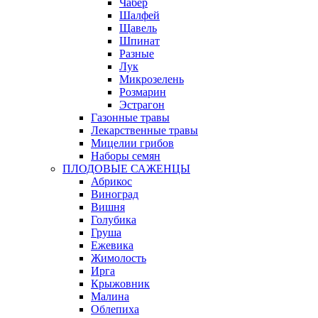
Чабер
Шалфей
Щавель
Шпинат
Разные
Лук
Микрозелень
Розмарин
Эстрагон
Газонные травы
Лекарственные травы
Мицелии грибов
Наборы семян
ПЛОДОВЫЕ САЖЕНЦЫ
Абрикос
Виноград
Вишня
Голубика
Груша
Ежевика
Жимолость
Ирга
Крыжовник
Малина
Облепиха