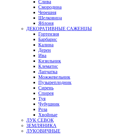
Слива
Смородина
Черешня
Шелковица
Яблоня
ДЕКОРАТИВНЫЕ САЖЕНЦЫ
Гортензия
Барбарис
Калина
Дерен
Ива
Кизильник
Клематис
Лапчатка
Можжевельник
Пузыреплодник
Сирень
Спирея
Туя
Чубушник
Роза
Хвойные
ЛУК СЕВОК
ЗЕМЛЯНИКА
ЛУКОВИЧНЫЕ