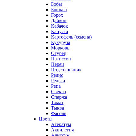
Бобы
Брюква
Горох
Дайкон
Кабачок
Капуста
Картофель (семена)
Кукуруза
Морковь
Огурец
Патиссон
Перец
Подсолнечник
Редис
Редька
Репа
Свекла
Спаржа
Томат
Тыква
Фасоль
Цветы
Агератум
Аквилегия
Алиссум