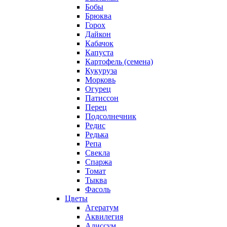
Бобы
Брюква
Горох
Дайкон
Кабачок
Капуста
Картофель (семена)
Кукуруза
Морковь
Огурец
Патиссон
Перец
Подсолнечник
Редис
Редька
Репа
Свекла
Спаржа
Томат
Тыква
Фасоль
Цветы
Агератум
Аквилегия
Алиссум