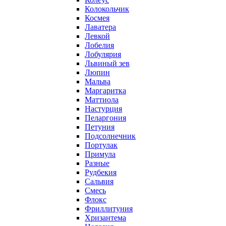
Колокольчик
Космея
Лаватера
Левкой
Лобелия
Лобулярия
Львиный зев
Люпин
Мальва
Маргаритка
Маттиола
Настурция
Пеларгония
Петуния
Подсолнечник
Портулак
Примула
Разные
Рудбекия
Сальвия
Смесь
Флокс
Фриллитуния
Хризантема