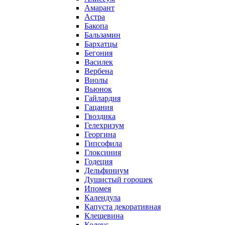
Амарант
Астра
Бакопа
Бальзамин
Бархатцы
Бегония
Василек
Вербена
Виолы
Вьюнок
Гайлардия
Гацания
Гвоздика
Гелехризум
Георгина
Гипсофила
Глоксиния
Годеция
Дельфиниум
Душистый горошек
Ипомея
Календула
Капуста декоративная
Клещевина
Колеус