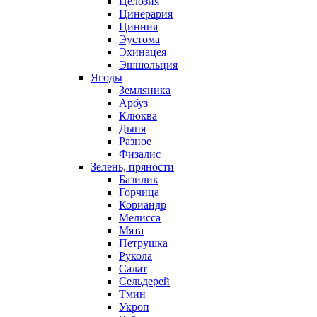
Целозия
Цинерария
Цинния
Эустома
Эхинацея
Эшшольция
Ягоды
Земляника
Арбуз
Клюква
Дыня
Разное
Физалис
Зелень, пряности
Базилик
Горчица
Кориандр
Мелисса
Мята
Петрушка
Рукола
Салат
Сельдерей
Тмин
Укроп