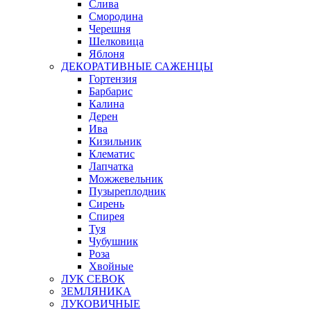
Слива
Смородина
Черешня
Шелковица
Яблоня
ДЕКОРАТИВНЫЕ САЖЕНЦЫ
Гортензия
Барбарис
Калина
Дерен
Ива
Кизильник
Клематис
Лапчатка
Можжевельник
Пузыреплодник
Сирень
Спирея
Туя
Чубушник
Роза
Хвойные
ЛУК СЕВОК
ЗЕМЛЯНИКА
ЛУКОВИЧНЫЕ