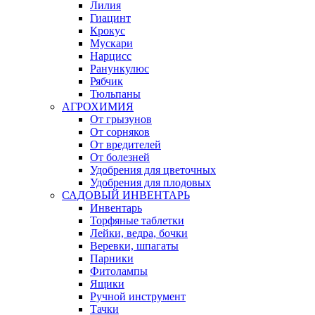
Лилия
Гиацинт
Крокус
Мускари
Нарцисс
Ранункулюс
Рябчик
Тюльпаны
АГРОХИМИЯ
От грызунов
От сорняков
От вредителей
От болезней
Удобрения для цветочных
Удобрения для плодовых
САДОВЫЙ ИНВЕНТАРЬ
Инвентарь
Торфяные таблетки
Лейки, ведра, бочки
Веревки, шпагаты
Парники
Фитолампы
Ящики
Ручной инструмент
Тачки