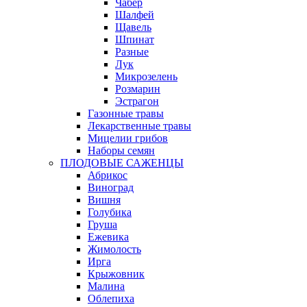
Чабер
Шалфей
Щавель
Шпинат
Разные
Лук
Микрозелень
Розмарин
Эстрагон
Газонные травы
Лекарственные травы
Мицелии грибов
Наборы семян
ПЛОДОВЫЕ САЖЕНЦЫ
Абрикос
Виноград
Вишня
Голубика
Груша
Ежевика
Жимолость
Ирга
Крыжовник
Малина
Облепиха