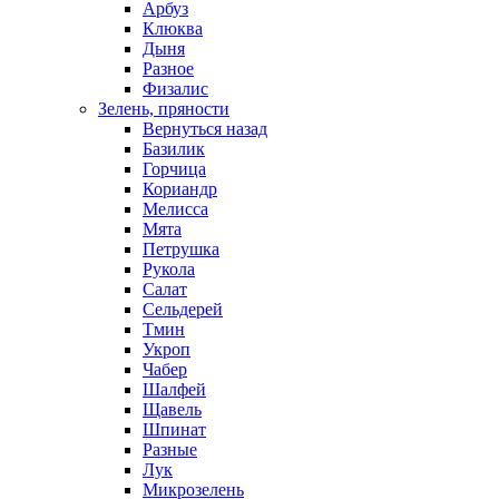
Арбуз
Клюква
Дыня
Разное
Физалис
Зелень, пряности
Вернуться назад
Базилик
Горчица
Кориандр
Мелисса
Мята
Петрушка
Рукола
Салат
Сельдерей
Тмин
Укроп
Чабер
Шалфей
Щавель
Шпинат
Разные
Лук
Микрозелень