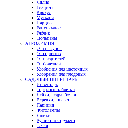
Лилия
Гиацинт
Крокус
Мускари
Нарцисс
Ранункулюс
Рябчик
Тюльпаны
АГРОХИМИЯ
От грызунов
От сорняков
От вредителей
От болезней
Удобрения для цветочных
Удобрения для плодовых
САДОВЫЙ ИНВЕНТАРЬ
Инвентарь
Торфяные таблетки
Лейки, ведра, бочки
Веревки, шпагаты
Парники
Фитолампы
Ящики
Ручной инструмент
Тачки