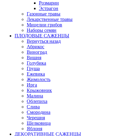
Розмарин
Эстрагон
Газонные травы
Лекарственные травы
Мицелии грибов
Наборы семян
ПЛОДОВЫЕ САЖЕНЦЫ
Вернуться назад
Абрикос
Виноград
Вишня
Голубика
Груша
Ежевика
Жимолость
Ирга
Крыжовник
Малина
Облепиха
Слива
Смородина
Черешня
Шелковица
Яблоня
ДЕКОРАТИВНЫЕ САЖЕНЦЫ