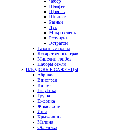
Чабер
Шалфей
Щавель
Шпинат
Разные
Лук
Микрозелень
Розмарин
Эстрагон
Газонные травы
Лекарственные травы
Мицелии грибов
Наборы семян
ПЛОДОВЫЕ САЖЕНЦЫ
Абрикос
Виноград
Вишня
Голубика
Груша
Ежевика
Жимолость
Ирга
Крыжовник
Малина
Облепиха