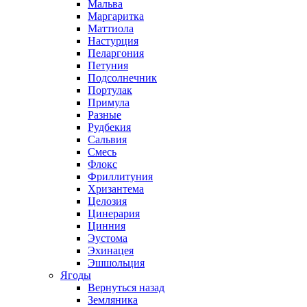
Мальва
Маргаритка
Маттиола
Настурция
Пеларгония
Петуния
Подсолнечник
Портулак
Примула
Разные
Рудбекия
Сальвия
Смесь
Флокс
Фриллитуния
Хризантема
Целозия
Цинерария
Цинния
Эустома
Эхинацея
Эшшольция
Ягоды
Вернуться назад
Земляника