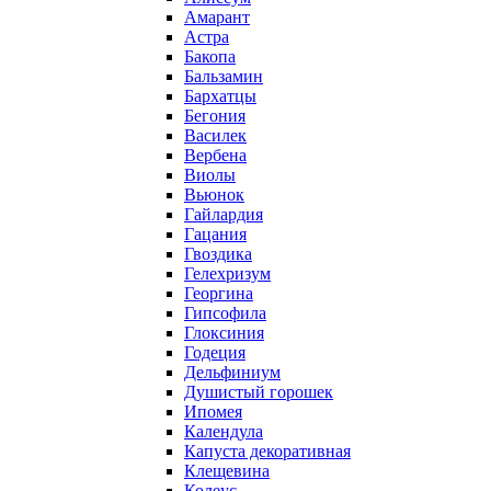
Амарант
Астра
Бакопа
Бальзамин
Бархатцы
Бегония
Василек
Вербена
Виолы
Вьюнок
Гайлардия
Гацания
Гвоздика
Гелехризум
Георгина
Гипсофила
Глоксиния
Годеция
Дельфиниум
Душистый горошек
Ипомея
Календула
Капуста декоративная
Клещевина
Колеус