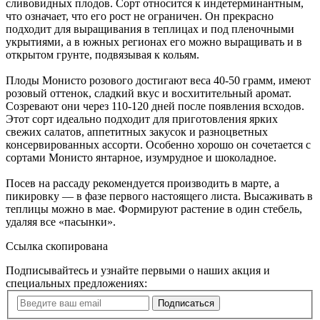
сливовидных плодов. Сорт относится к индетерминантным,
что означает, что его рост не ограничен. Он прекрасно
подходит для выращивания в теплицах и под пленочными
укрытиями, а в южных регионах его можно выращивать и в
открытом грунте, подвязывая к кольям.
Плоды Монисто розового достигают веса 40-50 грамм, имеют
розовый оттенок, сладкий вкус и восхитительный аромат.
Созревают они через 110-120 дней после появления всходов.
Этот сорт идеально подходит для приготовления ярких
свежих салатов, аппетитных закусок и разноцветных
консервированных ассорти. Особенно хорошо он сочетается с
сортами Монисто янтарное, изумрудное и шоколадное.
Посев на рассаду рекомендуется производить в марте, а
пикировку — в фазе первого настоящего листа. Высаживать в
теплицы можно в мае. Формируют растение в один стебель,
удаляя все «пасынки».
Ссылка скопирована
Подписывайтесь и узнайте первыми о наших акция и
специальных предложениях:
Подписаться