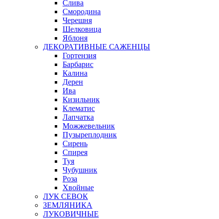
Слива
Смородина
Черешня
Шелковица
Яблоня
ДЕКОРАТИВНЫЕ САЖЕНЦЫ
Гортензия
Барбарис
Калина
Дерен
Ива
Кизильник
Клематис
Лапчатка
Можжевельник
Пузыреплодник
Сирень
Спирея
Туя
Чубушник
Роза
Хвойные
ЛУК СЕВОК
ЗЕМЛЯНИКА
ЛУКОВИЧНЫЕ