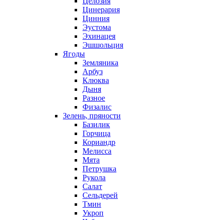
Целозия
Цинерария
Цинния
Эустома
Эхинацея
Эшшольция
Ягоды
Земляника
Арбуз
Клюква
Дыня
Разное
Физалис
Зелень, пряности
Базилик
Горчица
Кориандр
Мелисса
Мята
Петрушка
Рукола
Салат
Сельдерей
Тмин
Укроп