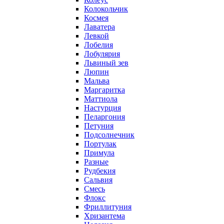
Колокольчик
Космея
Лаватера
Левкой
Лобелия
Лобулярия
Львиный зев
Люпин
Мальва
Маргаритка
Маттиола
Настурция
Пеларгония
Петуния
Подсолнечник
Портулак
Примула
Разные
Рудбекия
Сальвия
Смесь
Флокс
Фриллитуния
Хризантема