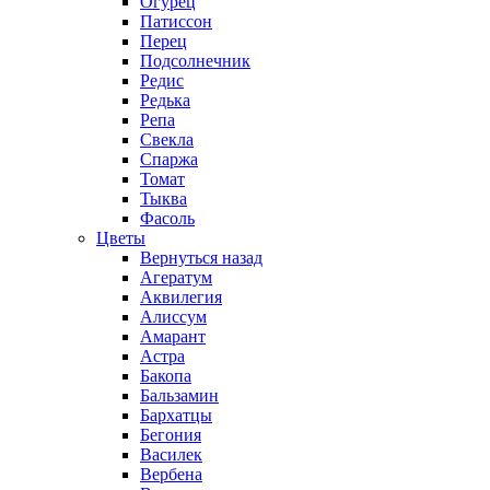
Огурец
Патиссон
Перец
Подсолнечник
Редис
Редька
Репа
Свекла
Спаржа
Томат
Тыква
Фасоль
Цветы
Вернуться назад
Агератум
Аквилегия
Алиссум
Амарант
Астра
Бакопа
Бальзамин
Бархатцы
Бегония
Василек
Вербена