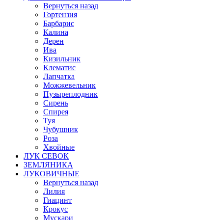
Вернуться назад
Гортензия
Барбарис
Калина
Дерен
Ива
Кизильник
Клематис
Лапчатка
Можжевельник
Пузыреплодник
Сирень
Спирея
Туя
Чубушник
Роза
Хвойные
ЛУК СЕВОК
ЗЕМЛЯНИКА
ЛУКОВИЧНЫЕ
Вернуться назад
Лилия
Гиацинт
Крокус
Мускари