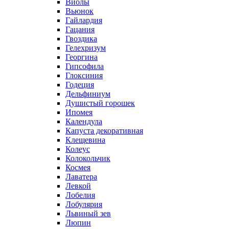
Виолы
Вьюнок
Гайлардия
Гацания
Гвоздика
Гелехризум
Георгина
Гипсофила
Глоксиния
Годеция
Дельфиниум
Душистый горошек
Ипомея
Календула
Капуста декоративная
Клещевина
Колеус
Колокольчик
Космея
Лаватера
Левкой
Лобелия
Лобулярия
Львиный зев
Люпин