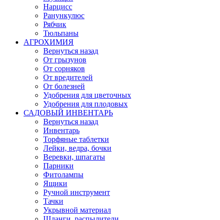
Нарцисс
Ранункулюс
Рябчик
Тюльпаны
АГРОХИМИЯ
Вернуться назад
От грызунов
От сорняков
От вредителей
От болезней
Удобрения для цветочных
Удобрения для плодовых
САДОВЫЙ ИНВЕНТАРЬ
Вернуться назад
Инвентарь
Торфяные таблетки
Лейки, ведра, бочки
Веревки, шпагаты
Парники
Фитолампы
Ящики
Ручной инструмент
Тачки
Укрывной материал
Шланги, распылители