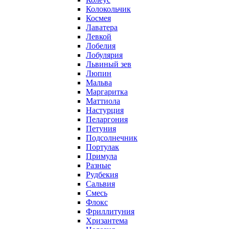
Колокольчик
Космея
Лаватера
Левкой
Лобелия
Лобулярия
Львиный зев
Люпин
Мальва
Маргаритка
Маттиола
Настурция
Пеларгония
Петуния
Подсолнечник
Портулак
Примула
Разные
Рудбекия
Сальвия
Смесь
Флокс
Фриллитуния
Хризантема