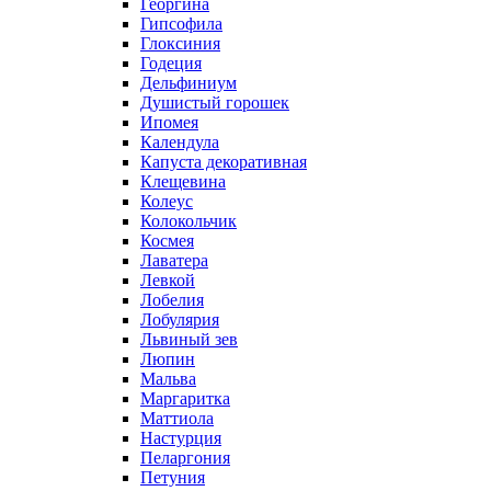
Георгина
Гипсофила
Глоксиния
Годеция
Дельфиниум
Душистый горошек
Ипомея
Календула
Капуста декоративная
Клещевина
Колеус
Колокольчик
Космея
Лаватера
Левкой
Лобелия
Лобулярия
Львиный зев
Люпин
Мальва
Маргаритка
Маттиола
Настурция
Пеларгония
Петуния