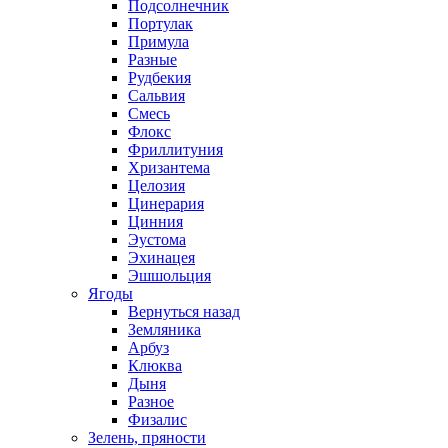
Подсолнечник
Портулак
Примула
Разные
Рудбекия
Сальвия
Смесь
Флокс
Фриллитуния
Хризантема
Целозия
Цинерария
Цинния
Эустома
Эхинацея
Эшшольция
Ягоды
Вернуться назад
Земляника
Арбуз
Клюква
Дыня
Разное
Физалис
Зелень, пряности