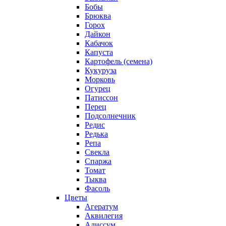
Бобы
Брюква
Горох
Дайкон
Кабачок
Капуста
Картофель (семена)
Кукуруза
Морковь
Огурец
Патиссон
Перец
Подсолнечник
Редис
Редька
Репа
Свекла
Спаржа
Томат
Тыква
Фасоль
Цветы
Агератум
Аквилегия
Алиссум