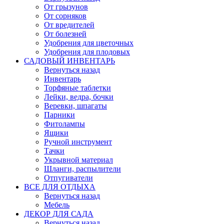
От грызунов
От сорняков
От вредителей
От болезней
Удобрения для цветочных
Удобрения для плодовых
САДОВЫЙ ИНВЕНТАРЬ
Вернуться назад
Инвентарь
Торфяные таблетки
Лейки, ведра, бочки
Веревки, шпагаты
Парники
Фитолампы
Ящики
Ручной инструмент
Тачки
Укрывной материал
Шланги, распылители
Отпугиватели
ВСЕ ДЛЯ ОТДЫХА
Вернуться назад
Мебель
ДЕКОР ДЛЯ САДА
Вернуться назад