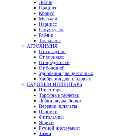
Лилия
Гиацинт
Крокус
Мускари
Нарцисс
Ранункулюс
Рябчик
Тюльпаны
АГРОХИМИЯ
От грызунов
От сорняков
От вредителей
От болезней
Удобрения для цветочных
Удобрения для плодовых
САДОВЫЙ ИНВЕНТАРЬ
Инвентарь
Торфяные таблетки
Лейки, ведра, бочки
Веревки, шпагаты
Парники
Фитолампы
Ящики
Ручной инструмент
Тачки