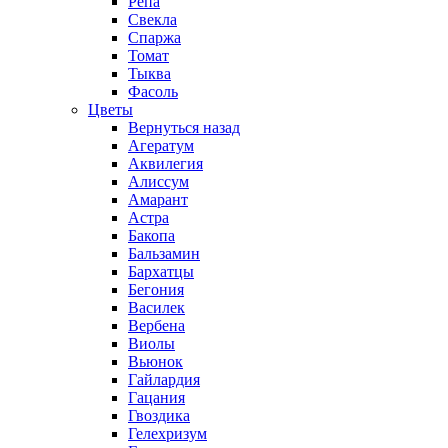
Репа
Свекла
Спаржа
Томат
Тыква
Фасоль
Цветы
Вернуться назад
Агератум
Аквилегия
Алиссум
Амарант
Астра
Бакопа
Бальзамин
Бархатцы
Бегония
Василек
Вербена
Виолы
Вьюнок
Гайлардия
Гацания
Гвоздика
Гелехризум