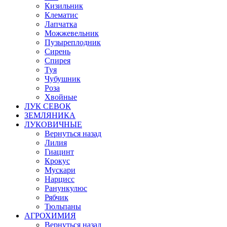
Кизильник
Клематис
Лапчатка
Можжевельник
Пузыреплодник
Сирень
Спирея
Туя
Чубушник
Роза
Хвойные
ЛУК СЕВОК
ЗЕМЛЯНИКА
ЛУКОВИЧНЫЕ
Вернуться назад
Лилия
Гиацинт
Крокус
Мускари
Нарцисс
Ранункулюс
Рябчик
Тюльпаны
АГРОХИМИЯ
Вернуться назад