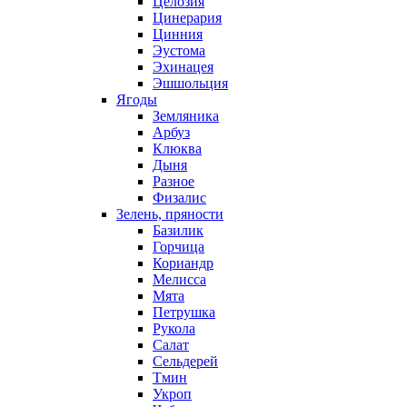
Целозия
Цинерария
Цинния
Эустома
Эхинацея
Эшшольция
Ягоды
Земляника
Арбуз
Клюква
Дыня
Разное
Физалис
Зелень, пряности
Базилик
Горчица
Кориандр
Мелисса
Мята
Петрушка
Рукола
Салат
Сельдерей
Тмин
Укроп