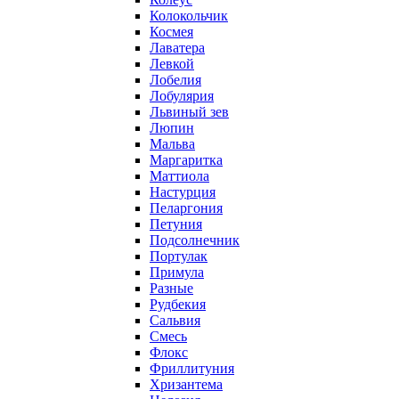
Колокольчик
Космея
Лаватера
Левкой
Лобелия
Лобулярия
Львиный зев
Люпин
Мальва
Маргаритка
Маттиола
Настурция
Пеларгония
Петуния
Подсолнечник
Портулак
Примула
Разные
Рудбекия
Сальвия
Смесь
Флокс
Фриллитуния
Хризантема