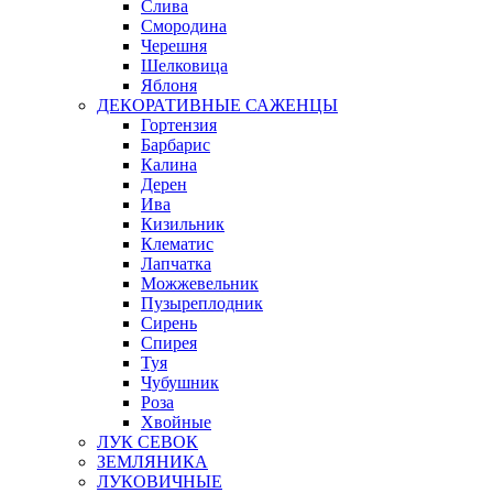
Слива
Смородина
Черешня
Шелковица
Яблоня
ДЕКОРАТИВНЫЕ САЖЕНЦЫ
Гортензия
Барбарис
Калина
Дерен
Ива
Кизильник
Клематис
Лапчатка
Можжевельник
Пузыреплодник
Сирень
Спирея
Туя
Чубушник
Роза
Хвойные
ЛУК СЕВОК
ЗЕМЛЯНИКА
ЛУКОВИЧНЫЕ