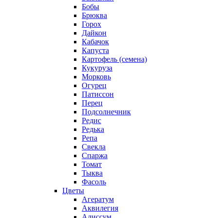
Бобы
Брюква
Горох
Дайкон
Кабачок
Капуста
Картофель (семена)
Кукуруза
Морковь
Огурец
Патиссон
Перец
Подсолнечник
Редис
Редька
Репа
Свекла
Спаржа
Томат
Тыква
Фасоль
Цветы
Агератум
Аквилегия
Алиссум