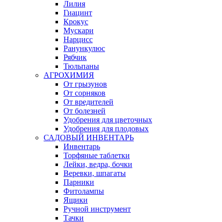
Лилия
Гиацинт
Крокус
Мускари
Нарцисс
Ранункулюс
Рябчик
Тюльпаны
АГРОХИМИЯ
От грызунов
От сорняков
От вредителей
От болезней
Удобрения для цветочных
Удобрения для плодовых
САДОВЫЙ ИНВЕНТАРЬ
Инвентарь
Торфяные таблетки
Лейки, ведра, бочки
Веревки, шпагаты
Парники
Фитолампы
Ящики
Ручной инструмент
Тачки