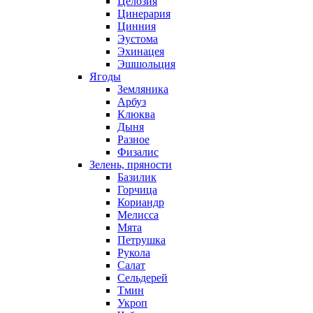
Целозия
Цинерария
Цинния
Эустома
Эхинацея
Эшшольция
Ягоды
Земляника
Арбуз
Клюква
Дыня
Разное
Физалис
Зелень, пряности
Базилик
Горчица
Кориандр
Мелисса
Мята
Петрушка
Рукола
Салат
Сельдерей
Тмин
Укроп