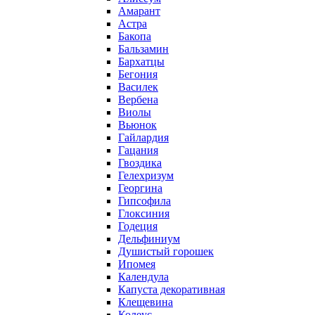
Амарант
Астра
Бакопа
Бальзамин
Бархатцы
Бегония
Василек
Вербена
Виолы
Вьюнок
Гайлардия
Гацания
Гвоздика
Гелехризум
Георгина
Гипсофила
Глоксиния
Годеция
Дельфиниум
Душистый горошек
Ипомея
Календула
Капуста декоративная
Клещевина
Колеус