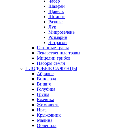
Чабер
Шалфей
Щавель
Шпинат
Разные
Лук
Микрозелень
Розмарин
Эстрагон
Газонные травы
Лекарственные травы
Мицелии грибов
Наборы семян
ПЛОДОВЫЕ САЖЕНЦЫ
Абрикос
Виноград
Вишня
Голубика
Груша
Ежевика
Жимолость
Ирга
Крыжовник
Малина
Облепиха