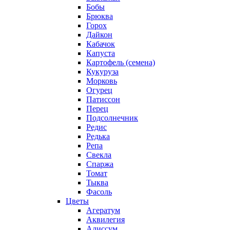
Бобы
Брюква
Горох
Дайкон
Кабачок
Капуста
Картофель (семена)
Кукуруза
Морковь
Огурец
Патиссон
Перец
Подсолнечник
Редис
Редька
Репа
Свекла
Спаржа
Томат
Тыква
Фасоль
Цветы
Агератум
Аквилегия
Алиссум