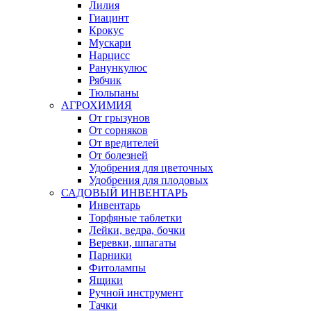
Лилия
Гиацинт
Крокус
Мускари
Нарцисс
Ранункулюс
Рябчик
Тюльпаны
АГРОХИМИЯ
От грызунов
От сорняков
От вредителей
От болезней
Удобрения для цветочных
Удобрения для плодовых
САДОВЫЙ ИНВЕНТАРЬ
Инвентарь
Торфяные таблетки
Лейки, ведра, бочки
Веревки, шпагаты
Парники
Фитолампы
Ящики
Ручной инструмент
Тачки