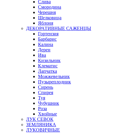
Слива
Смородина
Черешня
Шелковица
Яблоня
ДЕКОРАТИВНЫЕ САЖЕНЦЫ
Гортензия
Барбарис
Калина
Дерен
Ива
Кизильник
Клематис
Лапчатка
Можжевельник
Пузыреплодник
Сирень
Спирея
Туя
Чубушник
Роза
Хвойные
ЛУК СЕВОК
ЗЕМЛЯНИКА
ЛУКОВИЧНЫЕ