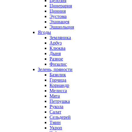
Целозия
Цинерария
Цинния
Эустома
Эхинацея
Эшшольция
Ягоды
Земляника
Арбуз
Клюква
Дыня
Разное
Физалис
Зелень, пряности
Базилик
Горчица
Кориандр
Мелисса
Мята
Петрушка
Рукола
Салат
Сельдерей
Тмин
Укроп