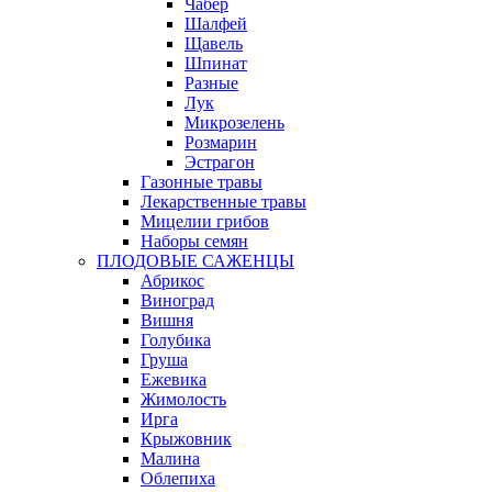
Чабер
Шалфей
Щавель
Шпинат
Разные
Лук
Микрозелень
Розмарин
Эстрагон
Газонные травы
Лекарственные травы
Мицелии грибов
Наборы семян
ПЛОДОВЫЕ САЖЕНЦЫ
Абрикос
Виноград
Вишня
Голубика
Груша
Ежевика
Жимолость
Ирга
Крыжовник
Малина
Облепиха