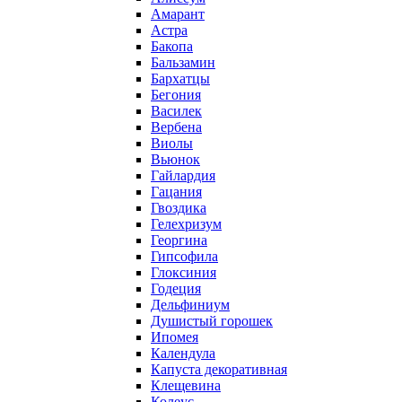
Амарант
Астра
Бакопа
Бальзамин
Бархатцы
Бегония
Василек
Вербена
Виолы
Вьюнок
Гайлардия
Гацания
Гвоздика
Гелехризум
Георгина
Гипсофила
Глоксиния
Годеция
Дельфиниум
Душистый горошек
Ипомея
Календула
Капуста декоративная
Клещевина
Колеус