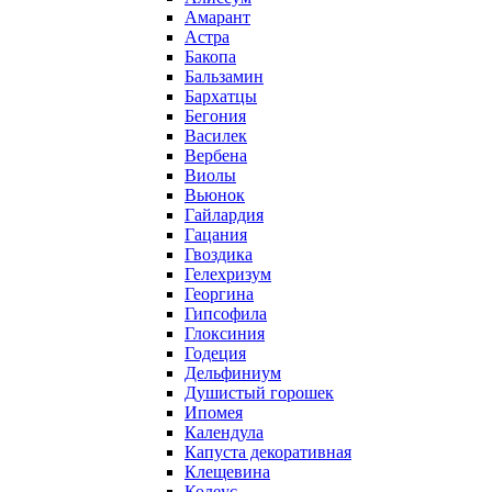
Амарант
Астра
Бакопа
Бальзамин
Бархатцы
Бегония
Василек
Вербена
Виолы
Вьюнок
Гайлардия
Гацания
Гвоздика
Гелехризум
Георгина
Гипсофила
Глоксиния
Годеция
Дельфиниум
Душистый горошек
Ипомея
Календула
Капуста декоративная
Клещевина
Колеус