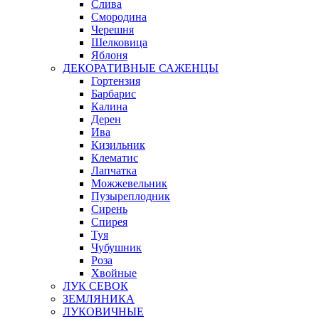
Слива
Смородина
Черешня
Шелковица
Яблоня
ДЕКОРАТИВНЫЕ САЖЕНЦЫ
Гортензия
Барбарис
Калина
Дерен
Ива
Кизильник
Клематис
Лапчатка
Можжевельник
Пузыреплодник
Сирень
Спирея
Туя
Чубушник
Роза
Хвойные
ЛУК СЕВОК
ЗЕМЛЯНИКА
ЛУКОВИЧНЫЕ