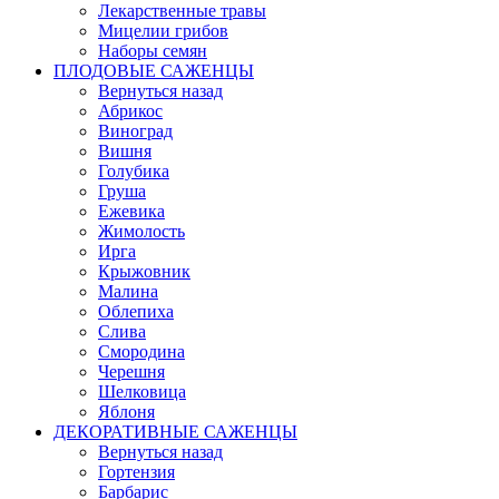
Лекарственные травы
Мицелии грибов
Наборы семян
ПЛОДОВЫЕ САЖЕНЦЫ
Вернуться назад
Абрикос
Виноград
Вишня
Голубика
Груша
Ежевика
Жимолость
Ирга
Крыжовник
Малина
Облепиха
Слива
Смородина
Черешня
Шелковица
Яблоня
ДЕКОРАТИВНЫЕ САЖЕНЦЫ
Вернуться назад
Гортензия
Барбарис