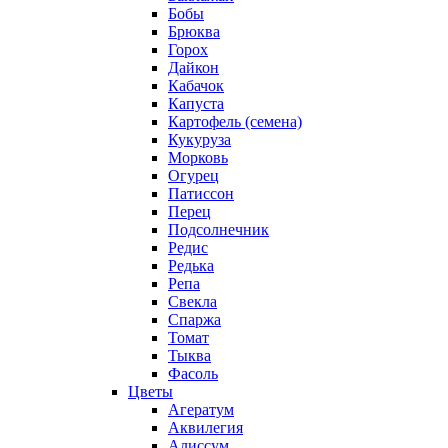
Бобы
Брюква
Горох
Дайкон
Кабачок
Капуста
Картофель (семена)
Кукуруза
Морковь
Огурец
Патиссон
Перец
Подсолнечник
Редис
Редька
Репа
Свекла
Спаржа
Томат
Тыква
Фасоль
Цветы
Агератум
Аквилегия
Алиссум