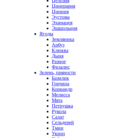
Целозия
Цинерария
Цинния
Эустома
Эхинацея
Эшшольция
Ягоды
Земляника
Арбуз
Клюква
Дыня
Разное
Физалис
Зелень, пряности
Базилик
Горчица
Кориандр
Мелисса
Мята
Петрушка
Рукола
Салат
Сельдерей
Тмин
Укроп