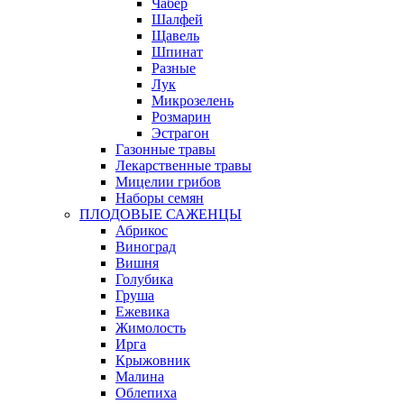
Чабер
Шалфей
Щавель
Шпинат
Разные
Лук
Микрозелень
Розмарин
Эстрагон
Газонные травы
Лекарственные травы
Мицелии грибов
Наборы семян
ПЛОДОВЫЕ САЖЕНЦЫ
Абрикос
Виноград
Вишня
Голубика
Груша
Ежевика
Жимолость
Ирга
Крыжовник
Малина
Облепиха