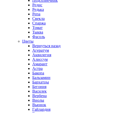
Подсолнечник
Редис
Редька
Репа
Свекла
Спаржа
Томат
Тыква
Фасоль
Цветы
Вернуться назад
Агератум
Аквилегия
Алиссум
Амарант
Астра
Бакопа
Бальзамин
Бархатцы
Бегония
Василек
Вербена
Виолы
Вьюнок
Гайлардия