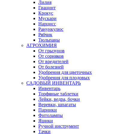
Лилия
Гиацинт
Крокус
Мускари
Нарцисс
Ранункулюс
Рябчик
Тюльпаны
АГРОХИМИЯ
От грызунов
От сорняков
От вредителей
От болезней
Удобрения для цветочных
Удобрения для плодовых
САДОВЫЙ ИНВЕНТАРЬ
Инвентарь
Торфяные таблетки
Лейки, ведра, бочки
Веревки, шпагаты
Парники
Фитолампы
Ящики
Ручной инструмент
Тачки