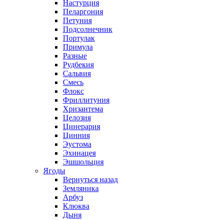
Настурция
Пеларгония
Петуния
Подсолнечник
Портулак
Примула
Разные
Рудбекия
Сальвия
Смесь
Флокс
Фриллитуния
Хризантема
Целозия
Цинерария
Цинния
Эустома
Эхинацея
Эшшольция
Ягоды
Вернуться назад
Земляника
Арбуз
Клюква
Дыня