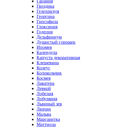
Гацания
Гвоздика
Гелехризум
Георгина
Гипсофила
Глоксиния
Годеция
Дельфиниум
Душистый горошек
Ипомея
Календула
Капуста декоративная
Клещевина
Колеус
Колокольчик
Космея
Лаватера
Левкой
Лобелия
Лобулярия
Львиный зев
Люпин
Мальва
Маргаритка
Маттиола