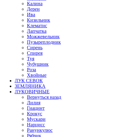
Калина
Дерен
Ива
Кизильник
Клематис
Лапчатка
Можжевельник
Пузыреплодник
Сирень
Спирея
Туя
Чубушник
Роза
Хвойные
ЛУК СЕВОК
ЗЕМЛЯНИКА
ЛУКОВИЧНЫЕ
Вернуться назад
Лилия
Гиацинт
Крокус
Мускари
Нарцисс
Ранункулюс
Рябчик