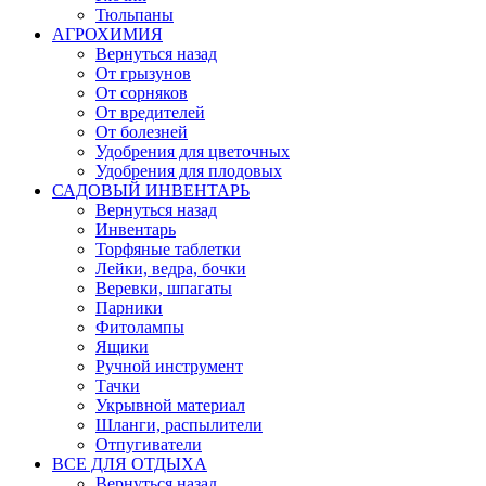
Тюльпаны
АГРОХИМИЯ
Вернуться назад
От грызунов
От сорняков
От вредителей
От болезней
Удобрения для цветочных
Удобрения для плодовых
САДОВЫЙ ИНВЕНТАРЬ
Вернуться назад
Инвентарь
Торфяные таблетки
Лейки, ведра, бочки
Веревки, шпагаты
Парники
Фитолампы
Ящики
Ручной инструмент
Тачки
Укрывной материал
Шланги, распылители
Отпугиватели
ВСЕ ДЛЯ ОТДЫХА
Вернуться назад