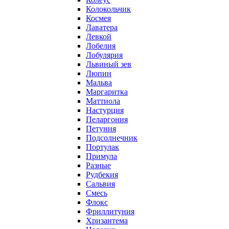
Колокольчик
Космея
Лаватера
Левкой
Лобелия
Лобулярия
Львиный зев
Люпин
Мальва
Маргаритка
Маттиола
Настурция
Пеларгония
Петуния
Подсолнечник
Портулак
Примула
Разные
Рудбекия
Сальвия
Смесь
Флокс
Фриллитуния
Хризантема