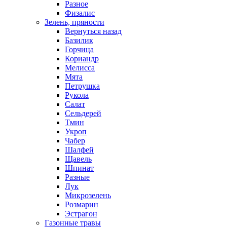
Разное
Физалис
Зелень, пряности
Вернуться назад
Базилик
Горчица
Кориандр
Мелисса
Мята
Петрушка
Рукола
Салат
Сельдерей
Тмин
Укроп
Чабер
Шалфей
Щавель
Шпинат
Разные
Лук
Микрозелень
Розмарин
Эстрагон
Газонные травы