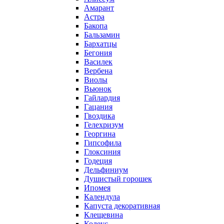
Амарант
Астра
Бакопа
Бальзамин
Бархатцы
Бегония
Василек
Вербена
Виолы
Вьюнок
Гайлардия
Гацания
Гвоздика
Гелехризум
Георгина
Гипсофила
Глоксиния
Годеция
Дельфиниум
Душистый горошек
Ипомея
Календула
Капуста декоративная
Клещевина
Колеус