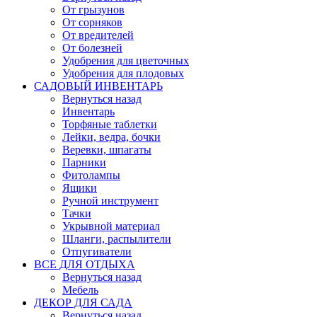
От грызунов
От сорняков
От вредителей
От болезней
Удобрения для цветочных
Удобрения для плодовых
САДОВЫЙ ИНВЕНТАРЬ
Вернуться назад
Инвентарь
Торфяные таблетки
Лейки, ведра, бочки
Веревки, шпагаты
Парники
Фитолампы
Ящики
Ручной инструмент
Тачки
Укрывной материал
Шланги, распылители
Отпугиватели
ВСЕ ДЛЯ ОТДЫХА
Вернуться назад
Мебель
ДЕКОР ДЛЯ САДА
Вернуться назад