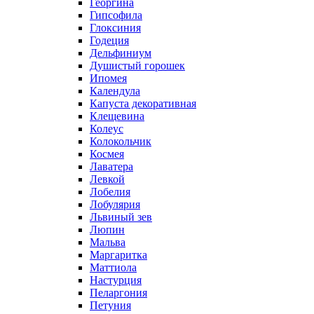
Георгина
Гипсофила
Глоксиния
Годеция
Дельфиниум
Душистый горошек
Ипомея
Календула
Капуста декоративная
Клещевина
Колеус
Колокольчик
Космея
Лаватера
Левкой
Лобелия
Лобулярия
Львиный зев
Люпин
Мальва
Маргаритка
Маттиола
Настурция
Пеларгония
Петуния