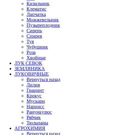
Кизильник
Клематис
Лапчатка
Можжевельник
Пузыреплодник
Сирень
Спирея
Туя
Чубушник
Роза
Хвойные
ЛУК СЕВОК
ЗЕМЛЯНИКА
ЛУКОВИЧНЫЕ
Вернуться назад
Лилия
Гиацинт
Крокус
Мускари
Нарцисс
Ранункулюс
Рябчик
Тюльпаны
АГРОХИМИЯ
Вернуться назад