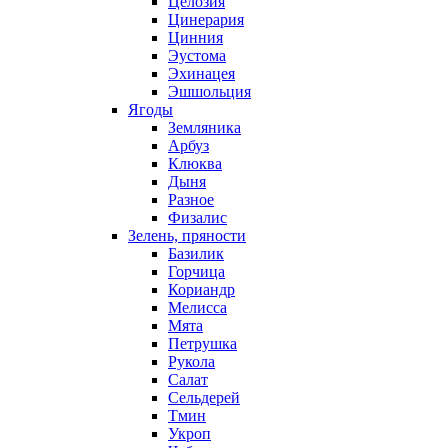
Целозия
Цинерария
Цинния
Эустома
Эхинацея
Эшшольция
Ягоды
Земляника
Арбуз
Клюква
Дыня
Разное
Физалис
Зелень, пряности
Базилик
Горчица
Кориандр
Мелисса
Мята
Петрушка
Рукола
Салат
Сельдерей
Тмин
Укроп