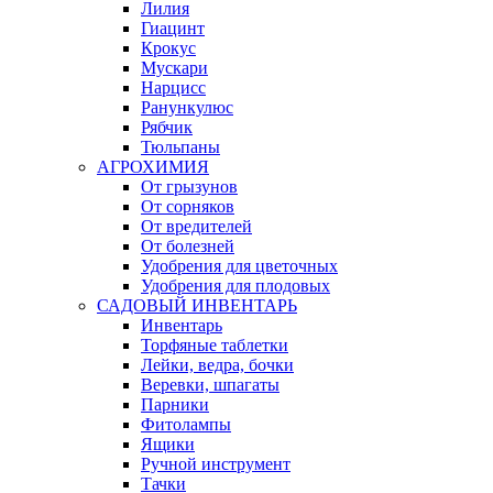
Лилия
Гиацинт
Крокус
Мускари
Нарцисс
Ранункулюс
Рябчик
Тюльпаны
АГРОХИМИЯ
От грызунов
От сорняков
От вредителей
От болезней
Удобрения для цветочных
Удобрения для плодовых
САДОВЫЙ ИНВЕНТАРЬ
Инвентарь
Торфяные таблетки
Лейки, ведра, бочки
Веревки, шпагаты
Парники
Фитолампы
Ящики
Ручной инструмент
Тачки