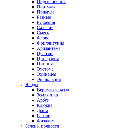
Подсолнечник
Портулак
Примула
Разные
Рудбекия
Сальвия
Смесь
Флокс
Фриллитуния
Хризантема
Целозия
Цинерария
Цинния
Эустома
Эхинацея
Эшшольция
Ягоды
Вернуться назад
Земляника
Арбуз
Клюква
Дыня
Разное
Физалис
Зелень, пряности