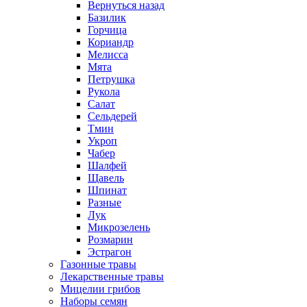
Вернуться назад
Базилик
Горчица
Кориандр
Мелисса
Мята
Петрушка
Рукола
Салат
Сельдерей
Тмин
Укроп
Чабер
Шалфей
Щавель
Шпинат
Разные
Лук
Микрозелень
Розмарин
Эстрагон
Газонные травы
Лекарственные травы
Мицелии грибов
Наборы семян