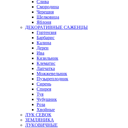
Слива
Смородина
Черешня
Шелковица
Яблоня
ДЕКОРАТИВНЫЕ САЖЕНЦЫ
Гортензия
Барбарис
Калина
Дерен
Ива
Кизильник
Клематис
Лапчатка
Можжевельник
Пузыреплодник
Сирень
Спирея
Туя
Чубушник
Роза
Хвойные
ЛУК СЕВОК
ЗЕМЛЯНИКА
ЛУКОВИЧНЫЕ