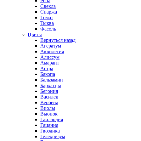
Репа
Свекла
Спаржа
Томат
Тыква
Фасоль
Цветы
Вернуться назад
Агератум
Аквилегия
Алиссум
Амарант
Астра
Бакопа
Бальзамин
Бархатцы
Бегония
Василек
Вербена
Виолы
Вьюнок
Гайлардия
Гацания
Гвоздика
Гелехризум