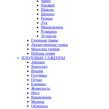
Чабер
Шалфей
Щавель
Шпинат
Разные
Лук
Микрозелень
Розмарин
Эстрагон
Газонные травы
Лекарственные травы
Мицелии грибов
Наборы семян
ПЛОДОВЫЕ САЖЕНЦЫ
Абрикос
Виноград
Вишня
Голубика
Груша
Ежевика
Жимолость
Ирга
Крыжовник
Малина
Облепиха