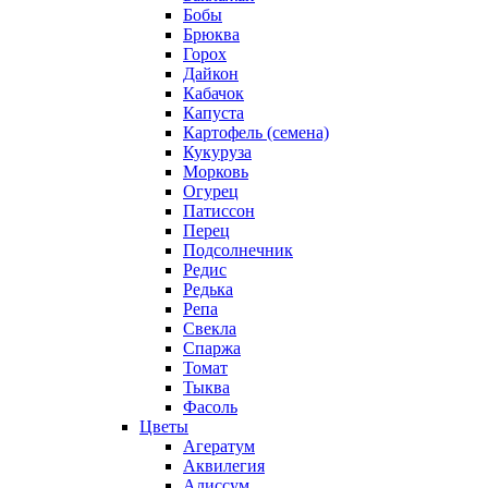
Бобы
Брюква
Горох
Дайкон
Кабачок
Капуста
Картофель (семена)
Кукуруза
Морковь
Огурец
Патиссон
Перец
Подсолнечник
Редис
Редька
Репа
Свекла
Спаржа
Томат
Тыква
Фасоль
Цветы
Агератум
Аквилегия
Алиссум