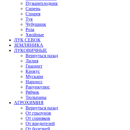
Пузыреплодник
Сирень
Спирея
Туя
Чубушник
Роза
Хвойные
ЛУК СЕВОК
ЗЕМЛЯНИКА
ЛУКОВИЧНЫЕ
Вернуться назад
Лилия
Гиацинт
Крокус
Мускари
Нарцисс
Ранункулюс
Рябчик
Тюльпаны
АГРОХИМИЯ
Вернуться назад
От грызунов
От сорняков
От вредителей
От болезней