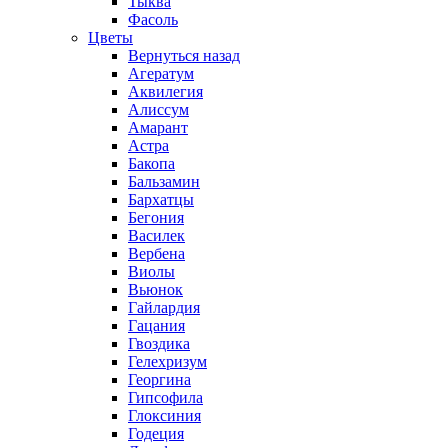
Тыква
Фасоль
Цветы
Вернуться назад
Агератум
Аквилегия
Алиссум
Амарант
Астра
Бакопа
Бальзамин
Бархатцы
Бегония
Василек
Вербена
Виолы
Вьюнок
Гайлардия
Гацания
Гвоздика
Гелехризум
Георгина
Гипсофила
Глоксиния
Годеция