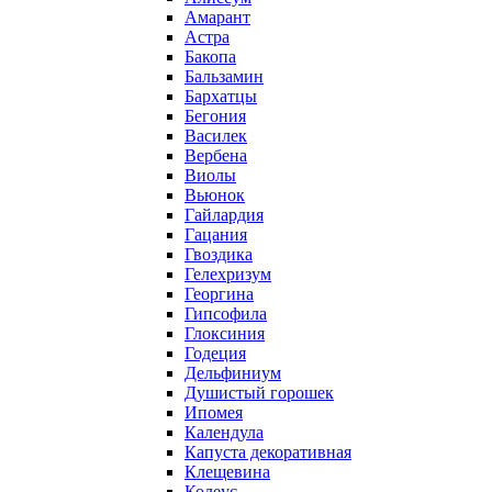
Амарант
Астра
Бакопа
Бальзамин
Бархатцы
Бегония
Василек
Вербена
Виолы
Вьюнок
Гайлардия
Гацания
Гвоздика
Гелехризум
Георгина
Гипсофила
Глоксиния
Годеция
Дельфиниум
Душистый горошек
Ипомея
Календула
Капуста декоративная
Клещевина
Колеус