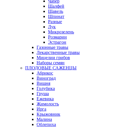
Чабер
Шалфей
Щавель
Шпинат
Разные
Лук
Микрозелень
Розмарин
Эстрагон
Газонные травы
Лекарственные травы
Мицелии грибов
Наборы семян
ПЛОДОВЫЕ САЖЕНЦЫ
Абрикос
Виноград
Вишня
Голубика
Груша
Ежевика
Жимолость
Ирга
Крыжовник
Малина
Облепиха