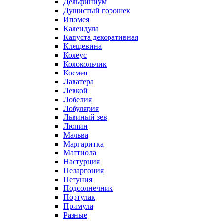
Дельфиниум
Душистый горошек
Ипомея
Календула
Капуста декоративная
Клещевина
Колеус
Колокольчик
Космея
Лаватера
Левкой
Лобелия
Лобулярия
Львиный зев
Люпин
Мальва
Маргаритка
Маттиола
Настурция
Пеларгония
Петуния
Подсолнечник
Портулак
Примула
Разные