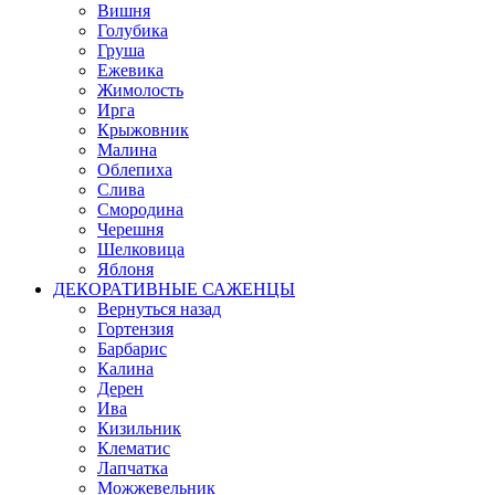
Вишня
Голубика
Груша
Ежевика
Жимолость
Ирга
Крыжовник
Малина
Облепиха
Слива
Смородина
Черешня
Шелковица
Яблоня
ДЕКОРАТИВНЫЕ САЖЕНЦЫ
Вернуться назад
Гортензия
Барбарис
Калина
Дерен
Ива
Кизильник
Клематис
Лапчатка
Можжевельник