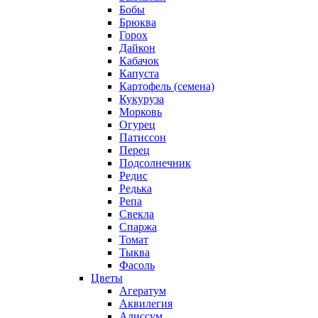
Бобы
Брюква
Горох
Дайкон
Кабачок
Капуста
Картофель (семена)
Кукуруза
Морковь
Огурец
Патиссон
Перец
Подсолнечник
Редис
Редька
Репа
Свекла
Спаржа
Томат
Тыква
Фасоль
Цветы
Агератум
Аквилегия
Алиссум