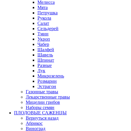
Мелисса
Мята
Петрушка
Рукола
Салат
Сельдерей
Тмин
Укроп
Чабер
Шалфей
Щавель
Шпинат
Разные
Лук
Микрозелень
Розмарин
Эстрагон
Газонные травы
Лекарственные травы
Мицелии грибов
Наборы семян
ПЛОДОВЫЕ САЖЕНЦЫ
Вернуться назад
Абрикос
Виноград