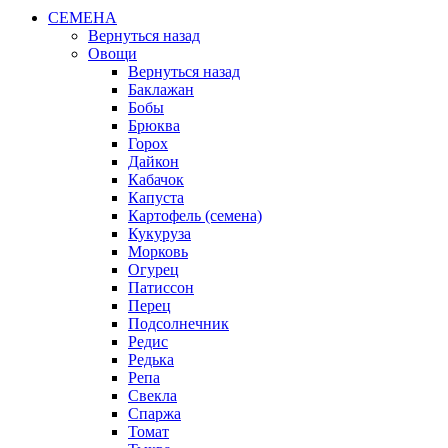
СЕМЕНА
Вернуться назад
Овощи
Вернуться назад
Баклажан
Бобы
Брюква
Горох
Дайкон
Кабачок
Капуста
Картофель (семена)
Кукуруза
Морковь
Огурец
Патиссон
Перец
Подсолнечник
Редис
Редька
Репа
Свекла
Спаржа
Томат