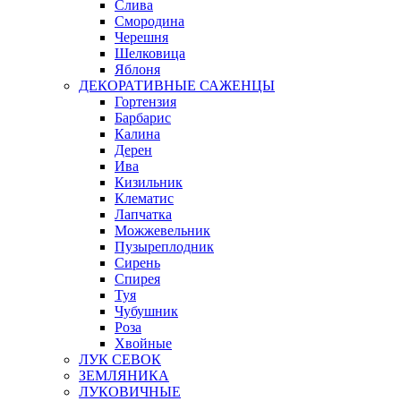
Слива
Смородина
Черешня
Шелковица
Яблоня
ДЕКОРАТИВНЫЕ САЖЕНЦЫ
Гортензия
Барбарис
Калина
Дерен
Ива
Кизильник
Клематис
Лапчатка
Можжевельник
Пузыреплодник
Сирень
Спирея
Туя
Чубушник
Роза
Хвойные
ЛУК СЕВОК
ЗЕМЛЯНИКА
ЛУКОВИЧНЫЕ