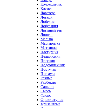
Колокольчик
Космея
Лаватера
Левкой
Лобелия
Лобулярия
Львиный зев
Люпин
Мальва
Маргаритка
Маттиола
Настурция
Пеларгония
Петуния
Подсолнечник
Портулак
Примула
Разные
Рудбекия
Сальвия
Смесь
Флокс
Фриллитуния
Хризантема