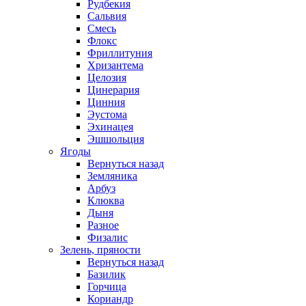
Рудбекия
Сальвия
Смесь
Флокс
Фриллитуния
Хризантема
Целозия
Цинерария
Цинния
Эустома
Эхинацея
Эшшольция
Ягоды
Вернуться назад
Земляника
Арбуз
Клюква
Дыня
Разное
Физалис
Зелень, пряности
Вернуться назад
Базилик
Горчица
Кориандр