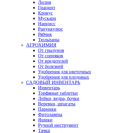
Лилия
Гиацинт
Крокус
Мускари
Нарцисс
Ранункулюс
Рябчик
Тюльпаны
АГРОХИМИЯ
От грызунов
От сорняков
От вредителей
От болезней
Удобрения для цветочных
Удобрения для плодовых
САДОВЫЙ ИНВЕНТАРЬ
Инвентарь
Торфяные таблетки
Лейки, ведра, бочки
Веревки, шпагаты
Парники
Фитолампы
Ящики
Ручной инструмент
Тачки