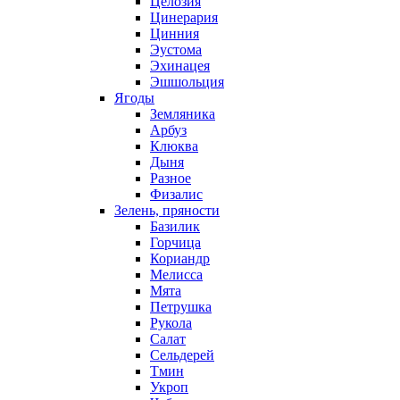
Целозия
Цинерария
Цинния
Эустома
Эхинацея
Эшшольция
Ягоды
Земляника
Арбуз
Клюква
Дыня
Разное
Физалис
Зелень, пряности
Базилик
Горчица
Кориандр
Мелисса
Мята
Петрушка
Рукола
Салат
Сельдерей
Тмин
Укроп