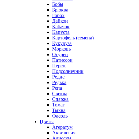
Бобы
Брюква
Горох
Дайкон
Кабачок
Капуста
Картофель (семена)
Кукуруза
Морковь
Огурец
Патиссон
Перец
Подсолнечник
Редис
Редька
Репа
Свекла
Спаржа
Томат
Тыква
Фасоль
Цветы
Агератум
Аквилегия
Алиссум