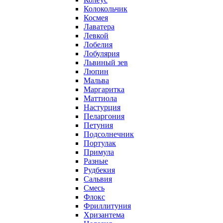
Колокольчик
Космея
Лаватера
Левкой
Лобелия
Лобулярия
Львиный зев
Люпин
Мальва
Маргаритка
Маттиола
Настурция
Пеларгония
Петуния
Подсолнечник
Портулак
Примула
Разные
Рудбекия
Сальвия
Смесь
Флокс
Фриллитуния
Хризантема