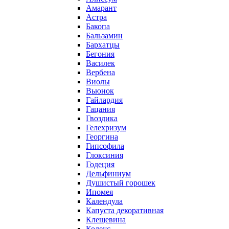
Амарант
Астра
Бакопа
Бальзамин
Бархатцы
Бегония
Василек
Вербена
Виолы
Вьюнок
Гайлардия
Гацания
Гвоздика
Гелехризум
Георгина
Гипсофила
Глоксиния
Годеция
Дельфиниум
Душистый горошек
Ипомея
Календула
Капуста декоративная
Клещевина
Колеус