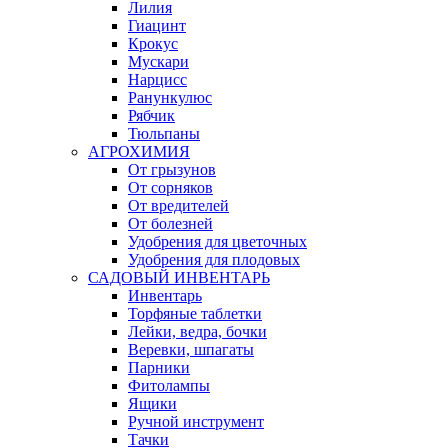
Лилия
Гиацинт
Крокус
Мускари
Нарцисс
Ранункулюс
Рябчик
Тюльпаны
АГРОХИМИЯ
От грызунов
От сорняков
От вредителей
От болезней
Удобрения для цветочных
Удобрения для плодовых
САДОВЫЙ ИНВЕНТАРЬ
Инвентарь
Торфяные таблетки
Лейки, ведра, бочки
Веревки, шпагаты
Парники
Фитолампы
Ящики
Ручной инструмент
Тачки