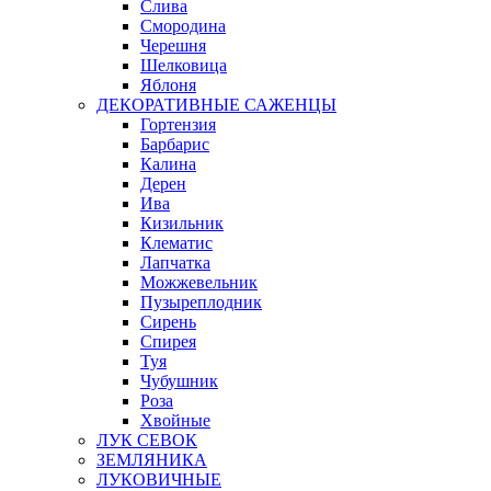
Слива
Смородина
Черешня
Шелковица
Яблоня
ДЕКОРАТИВНЫЕ САЖЕНЦЫ
Гортензия
Барбарис
Калина
Дерен
Ива
Кизильник
Клематис
Лапчатка
Можжевельник
Пузыреплодник
Сирень
Спирея
Туя
Чубушник
Роза
Хвойные
ЛУК СЕВОК
ЗЕМЛЯНИКА
ЛУКОВИЧНЫЕ