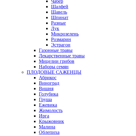
Чабер
Шалфей
Щавель
Шпинат
Разные
Лук
Микрозелень
Розмарин
Эстрагон
Газонные травы
Лекарственные травы
Мицелии грибов
Наборы семян
ПЛОДОВЫЕ САЖЕНЦЫ
Абрикос
Виноград
Вишня
Голубика
Груша
Ежевика
Жимолость
Ирга
Крыжовник
Малина
Облепиха