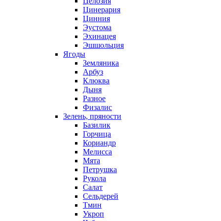
Целозия
Цинерария
Цинния
Эустома
Эхинацея
Эшшольция
Ягоды
Земляника
Арбуз
Клюква
Дыня
Разное
Физалис
Зелень, пряности
Базилик
Горчица
Кориандр
Мелисса
Мята
Петрушка
Рукола
Салат
Сельдерей
Тмин
Укроп