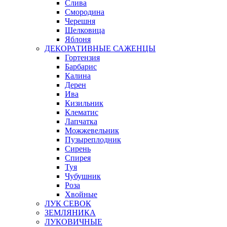
Слива
Смородина
Черешня
Шелковица
Яблоня
ДЕКОРАТИВНЫЕ САЖЕНЦЫ
Гортензия
Барбарис
Калина
Дерен
Ива
Кизильник
Клематис
Лапчатка
Можжевельник
Пузыреплодник
Сирень
Спирея
Туя
Чубушник
Роза
Хвойные
ЛУК СЕВОК
ЗЕМЛЯНИКА
ЛУКОВИЧНЫЕ