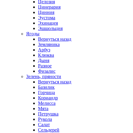
Целозия
Цинерария
Цинния
Эустома
Эхинацея
Эшшольция
Ягоды
Вернуться назад
Земляника
Арбуз
Клюква
Дыня
Разное
Физалис
Зелень, пряности
Вернуться назад
Базилик
Горчица
Кориандр
Мелисса
Мята
Петрушка
Рукола
Салат
Сельдерей