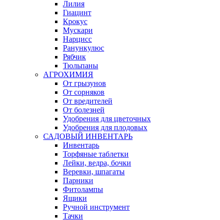
Лилия
Гиацинт
Крокус
Мускари
Нарцисс
Ранункулюс
Рябчик
Тюльпаны
АГРОХИМИЯ
От грызунов
От сорняков
От вредителей
От болезней
Удобрения для цветочных
Удобрения для плодовых
САДОВЫЙ ИНВЕНТАРЬ
Инвентарь
Торфяные таблетки
Лейки, ведра, бочки
Веревки, шпагаты
Парники
Фитолампы
Ящики
Ручной инструмент
Тачки