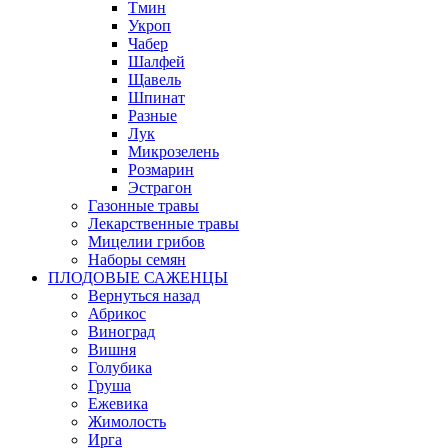
Тмин
Укроп
Чабер
Шалфей
Щавель
Шпинат
Разные
Лук
Микрозелень
Розмарин
Эстрагон
Газонные травы
Лекарственные травы
Мицелии грибов
Наборы семян
ПЛОДОВЫЕ САЖЕНЦЫ
Вернуться назад
Абрикос
Виноград
Вишня
Голубика
Груша
Ежевика
Жимолость
Ирга