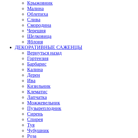
Крыжовник
Малина
Облепиха
Слива
Смородина
Черешня
Шелковица
Яблоня
ДЕКОРАТИВНЫЕ САЖЕНЦЫ
Вернуться назад
Гортензия
Барбарис
Калина
Дерен
Ива
Кизильник
Клематис
Лапчатка
Можжевельник
Пузыреплодник
Сирень
Спирея
Туя
Чубушник
Роза