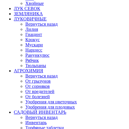
Хвойные
ЛУК СЕВОК
ЗЕМЛЯНИКА
ЛУКОВИЧНЫЕ
Вернуться назад
Лилия
Гиацинт
Крокус
Мускари
Нарцисс
Ранункулюс
Рябчик
Тюльпаны
АГРОХИМИЯ
Вернуться назад
От грызунов
От сорняков
От вредителей
От болезней
Удобрения для цветочных
Удобрения для плодовых
САДОВЫЙ ИНВЕНТАРЬ
Вернуться назад
Инвентарь
Торфяные таблетки