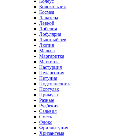
Колеус
Колокольчик
Космея
Лаватера
Левкой
Лобелия
Лобулярия
Львиный зев
Люпин
Мальва
Маргаритка
Маттиола
Настурция
Пеларгония
Петуния
Подсолнечник
Портулак
Примула
Разные
Рудбекия
Сальвия
Смесь
Флокс
Фриллитуния
Хризантема