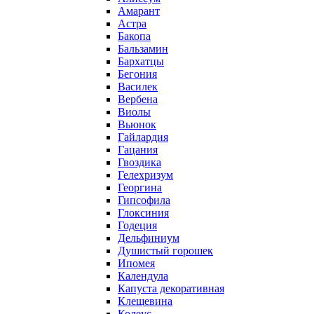
Амарант
Астра
Бакопа
Бальзамин
Бархатцы
Бегония
Василек
Вербена
Виолы
Вьюнок
Гайлардия
Гацания
Гвоздика
Гелехризум
Георгина
Гипсофила
Глоксиния
Годеция
Дельфиниум
Душистый горошек
Ипомея
Календула
Капуста декоративная
Клещевина
Колеус