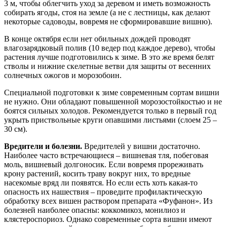
3 м, чтобы облегчить уход за деревом и иметь возможность
собирать ягоды, стоя на земле (а не с лестницы, как делают
некоторые садоводы, вовремя не сформировавшие вишню).
В конце октября если нет обильных дождей проводят
влагозарядковый полив (10 ведер под каждое дерево), чтобы
растения лучше подготовились к зиме. В это же время белят
стволы и нижние скелетные ветви для защиты от весенних
солнечных ожогов и морозобоин.
Специальной подготовки к зиме современным сортам вишни
не нужно. Они обладают повышенной морозостойкостью и не
боятся сильных холодов. Рекомендуется только в первый год
укрыть приствольные круги опавшими листьями (слоем 25 –
30 см).
Вредители и болезни.
Вредителей у вишни достаточно.
Наиболее часто встречающиеся – вишневая тля, побеговая
моль, вишневый долгоносик. Если вовремя прореживать
крону растений, косить траву вокруг них, то вредные
насекомые вряд ли появятся. Но если есть хоть какая-то
опасность их нашествия – проведите профилактическую
обработку всех вишен раствором препарата «Фуфанон». Из
болезней наиболее опасны: коккомикоз, монилиоз и
клястероспориоз. Однако современные сорта вишни имеют