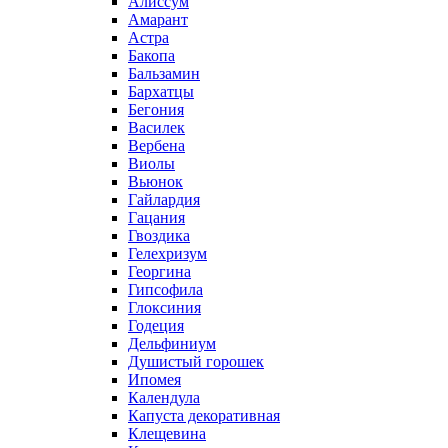
Алиссум
Амарант
Астра
Бакопа
Бальзамин
Бархатцы
Бегония
Василек
Вербена
Виолы
Вьюнок
Гайлардия
Гацания
Гвоздика
Гелехризум
Георгина
Гипсофила
Глоксиния
Годеция
Дельфиниум
Душистый горошек
Ипомея
Календула
Капуста декоративная
Клещевина