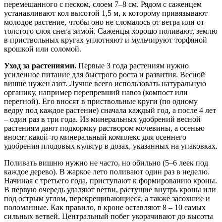
перемешанного с песком, слоем 7–8 см. Рядом с саженцем
устанавливают кол высотой 1,5 м, к которому привязывают
молодое растение, чтобы оно не сломалось от ветра или от
толстого слоя снега зимой. Саженцы хорошо поливают, землю
в приствольных кругах уплотняют и мульчируют торфяной
крошкой или соломой.
Уход за растениями.
Первые 3 года растениям нужно
усиленное питание для быстрого роста и развития. Весной
вишне нужен азот. Лучше всего использовать натуральную
органику, например перепревший навоз (компост или
перегной). Его вносят в приствольные круги (по одному
ведру под каждое растение) сначала каждый год, а после 4 лет
– один раз в три года. Из минеральных удобрений весной
растениям дают подкормку раствором мочевины, а осенью
вносят какой-то минеральный комплекс для осеннего
удобрения плодовых культур в дозах, указанных на упаковках.
Поливать вишню нужно не часто, но обильно (5–6 леек под
каждое дерево). В жаркое лето поливают один раз в неделю.
Начиная с третьего года, приступают к формированию кроны.
В первую очередь удаляют ветви, растущие внутрь кроны или
под острым углом, перекрещивающиеся, а также засохшие и
поломанные. Как правило, в кроне оставляют 8 – 10 самых
сильных ветвей. Центральный побег укорачивают до высоты