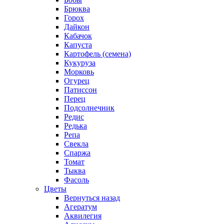
Брюква
Горох
Дайкон
Кабачок
Капуста
Картофель (семена)
Кукуруза
Морковь
Огурец
Патиссон
Перец
Подсолнечник
Редис
Редька
Репа
Свекла
Спаржа
Томат
Тыква
Фасоль
Цветы
Вернуться назад
Агератум
Аквилегия