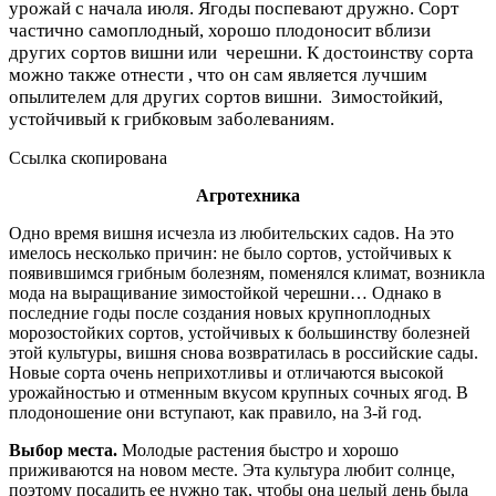
урожай с начала июля. Ягоды поспевают дружно.
Сорт
частично самоплодный, хорошо плодоносит вблизи
других сортов вишни или черешни. К достоинству сорта
можно также отнести , что он сам является лучшим
опылителем для других сортов вишни. Зимостойкий,
устойчивый к грибковым заболеваниям.
Ссылка скопирована
Агротехника
Одно время вишня исчезла из любительских садов. На это
имелось несколько причин: не было сортов, устойчивых к
появившимся грибным болезням, поменялся климат, возникла
мода на выращивание зимостойкой черешни… Однако в
последние годы после создания новых крупноплодных
морозостойких сортов, устойчивых к большинству болезней
этой культуры, вишня снова возвратилась в российские сады.
Новые сорта очень неприхотливы и отличаются высокой
урожайностью и отменным вкусом крупных сочных ягод. В
плодоношение они вступают, как правило, на 3-й год.
Выбор места.
Молодые растения быстро и хорошо
приживаются на новом месте. Эта культура любит солнце,
поэтому посадить ее нужно так, чтобы она целый день была