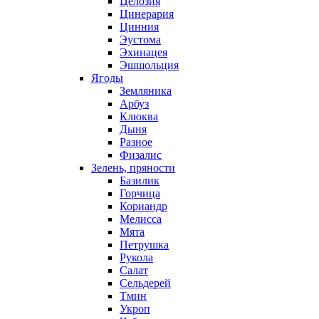
Целозия
Цинерария
Цинния
Эустома
Эхинацея
Эшшольция
Ягоды
Земляника
Арбуз
Клюква
Дыня
Разное
Физалис
Зелень, пряности
Базилик
Горчица
Кориандр
Мелисса
Мята
Петрушка
Рукола
Салат
Сельдерей
Тмин
Укроп