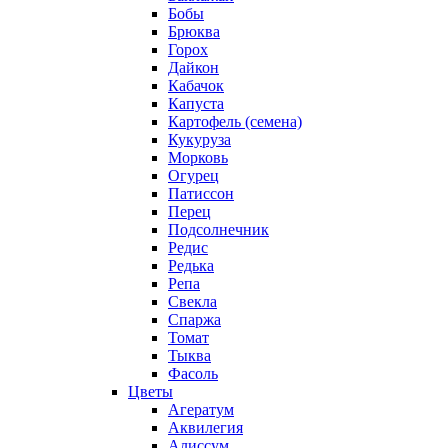
Бобы
Брюква
Горох
Дайкон
Кабачок
Капуста
Картофель (семена)
Кукуруза
Морковь
Огурец
Патиссон
Перец
Подсолнечник
Редис
Редька
Репа
Свекла
Спаржа
Томат
Тыква
Фасоль
Цветы
Агератум
Аквилегия
Алиссум