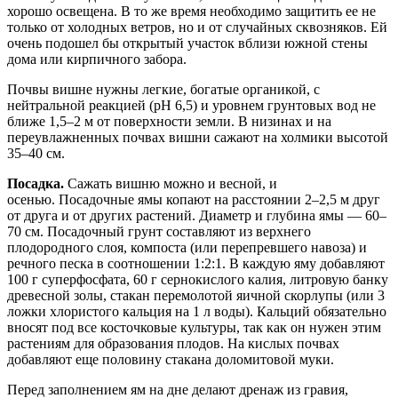
хорошо освещена. В то же время необходимо защитить ее не
только от холодных ветров, но и от случайных сквозняков. Ей
очень подошел бы открытый участок вблизи южной стены
дома или кирпичного забора.
Почвы вишне нужны легкие, богатые органикой, с
нейтральной реакцией (рН 6,5) и уровнем грунтовых вод не
ближе 1,5–2 м от поверхности земли. В низинах и на
переувлажненных почвах вишни сажают на холмики высотой
35–40 см.
Посадка.
Сажать вишню можно и весной, и
осенью. Посадочные ямы копают на расстоянии 2–2,5 м друг
от друга и от других растений. Диаметр и глубина ямы — 60–
70 см. Посадочный грунт составляют из верхнего
плодородного слоя, компоста (или перепревшего навоза) и
речного песка в соотношении 1:2:1. В каждую яму добавляют
100 г суперфосфата, 60 г сернокислого калия, литровую банку
древесной золы, стакан перемолотой яичной скорлупы (или 3
ложки хлористого кальция на 1 л воды). Кальций обязательно
вносят под все косточковые культуры, так как он нужен этим
растениям для образования плодов. На кислых почвах
добавляют еще половину стакана доломитовой муки.
Перед заполнением ям на дне делают дренаж из гравия,