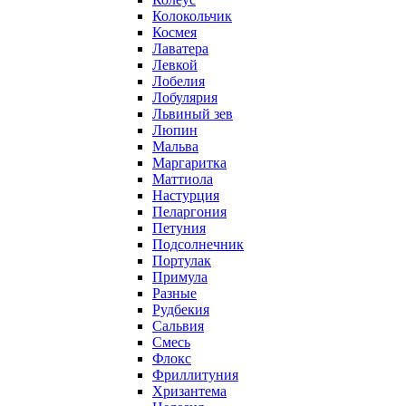
Колокольчик
Космея
Лаватера
Левкой
Лобелия
Лобулярия
Львиный зев
Люпин
Мальва
Маргаритка
Маттиола
Настурция
Пеларгония
Петуния
Подсолнечник
Портулак
Примула
Разные
Рудбекия
Сальвия
Смесь
Флокс
Фриллитуния
Хризантема