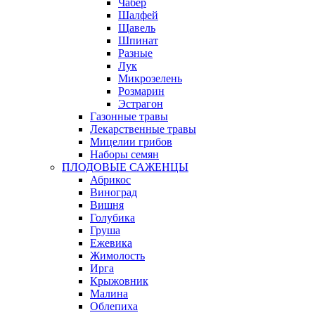
Чабер
Шалфей
Щавель
Шпинат
Разные
Лук
Микрозелень
Розмарин
Эстрагон
Газонные травы
Лекарственные травы
Мицелии грибов
Наборы семян
ПЛОДОВЫЕ САЖЕНЦЫ
Абрикос
Виноград
Вишня
Голубика
Груша
Ежевика
Жимолость
Ирга
Крыжовник
Малина
Облепиха