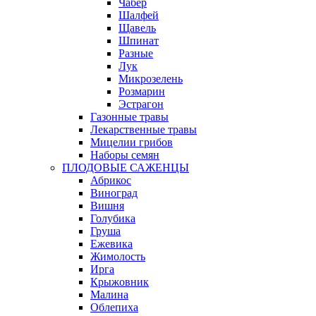
Чабер
Шалфей
Щавель
Шпинат
Разные
Лук
Микрозелень
Розмарин
Эстрагон
Газонные травы
Лекарственные травы
Мицелии грибов
Наборы семян
ПЛОДОВЫЕ САЖЕНЦЫ
Абрикос
Виноград
Вишня
Голубика
Груша
Ежевика
Жимолость
Ирга
Крыжовник
Малина
Облепиха