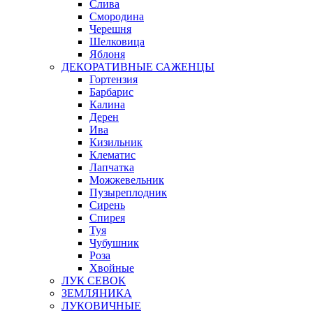
Слива
Смородина
Черешня
Шелковица
Яблоня
ДЕКОРАТИВНЫЕ САЖЕНЦЫ
Гортензия
Барбарис
Калина
Дерен
Ива
Кизильник
Клематис
Лапчатка
Можжевельник
Пузыреплодник
Сирень
Спирея
Туя
Чубушник
Роза
Хвойные
ЛУК СЕВОК
ЗЕМЛЯНИКА
ЛУКОВИЧНЫЕ