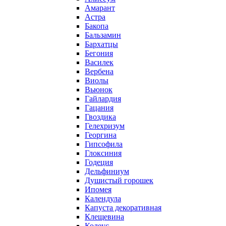
Амарант
Астра
Бакопа
Бальзамин
Бархатцы
Бегония
Василек
Вербена
Виолы
Вьюнок
Гайлардия
Гацания
Гвоздика
Гелехризум
Георгина
Гипсофила
Глоксиния
Годеция
Дельфиниум
Душистый горошек
Ипомея
Календула
Капуста декоративная
Клещевина
Колеус