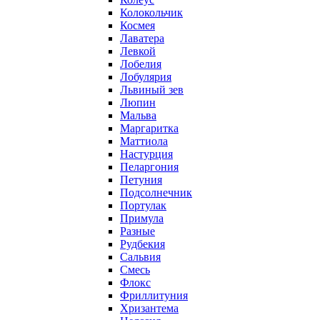
Колокольчик
Космея
Лаватера
Левкой
Лобелия
Лобулярия
Львиный зев
Люпин
Мальва
Маргаритка
Маттиола
Настурция
Пеларгония
Петуния
Подсолнечник
Портулак
Примула
Разные
Рудбекия
Сальвия
Смесь
Флокс
Фриллитуния
Хризантема