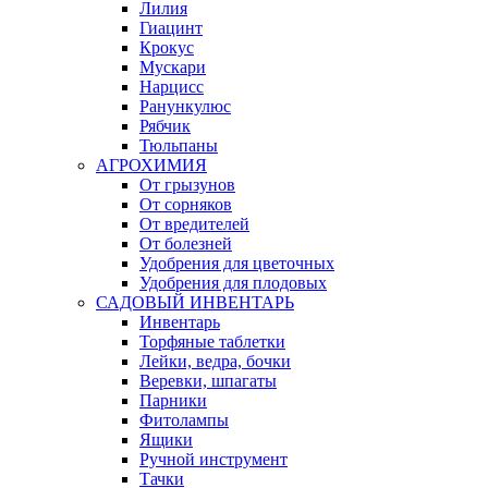
Лилия
Гиацинт
Крокус
Мускари
Нарцисс
Ранункулюс
Рябчик
Тюльпаны
АГРОХИМИЯ
От грызунов
От сорняков
От вредителей
От болезней
Удобрения для цветочных
Удобрения для плодовых
САДОВЫЙ ИНВЕНТАРЬ
Инвентарь
Торфяные таблетки
Лейки, ведра, бочки
Веревки, шпагаты
Парники
Фитолампы
Ящики
Ручной инструмент
Тачки