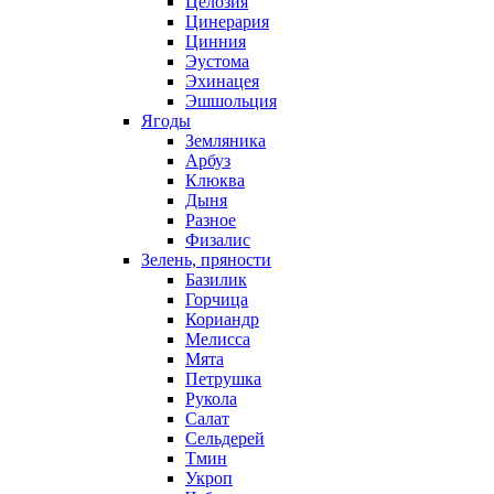
Целозия
Цинерария
Цинния
Эустома
Эхинацея
Эшшольция
Ягоды
Земляника
Арбуз
Клюква
Дыня
Разное
Физалис
Зелень, пряности
Базилик
Горчица
Кориандр
Мелисса
Мята
Петрушка
Рукола
Салат
Сельдерей
Тмин
Укроп