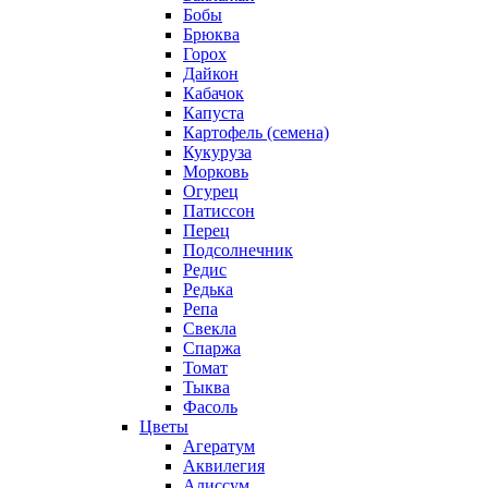
Бобы
Брюква
Горох
Дайкон
Кабачок
Капуста
Картофель (семена)
Кукуруза
Морковь
Огурец
Патиссон
Перец
Подсолнечник
Редис
Редька
Репа
Свекла
Спаржа
Томат
Тыква
Фасоль
Цветы
Агератум
Аквилегия
Алиссум