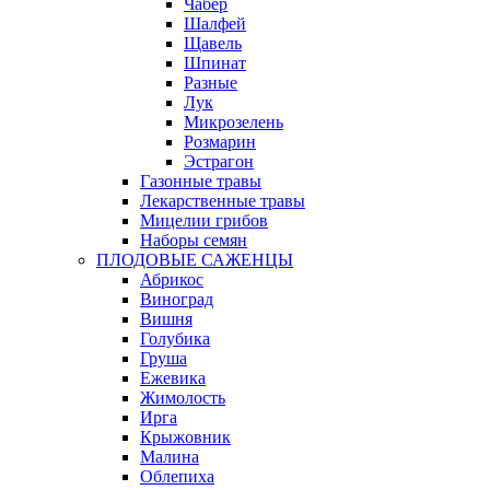
Чабер
Шалфей
Щавель
Шпинат
Разные
Лук
Микрозелень
Розмарин
Эстрагон
Газонные травы
Лекарственные травы
Мицелии грибов
Наборы семян
ПЛОДОВЫЕ САЖЕНЦЫ
Абрикос
Виноград
Вишня
Голубика
Груша
Ежевика
Жимолость
Ирга
Крыжовник
Малина
Облепиха