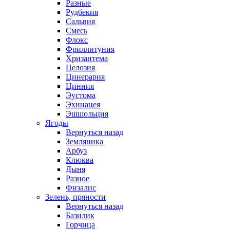
Разные
Рудбекия
Сальвия
Смесь
Флокс
Фриллитуния
Хризантема
Целозия
Цинерария
Цинния
Эустома
Эхинацея
Эшшольция
Ягоды
Вернуться назад
Земляника
Арбуз
Клюква
Дыня
Разное
Физалис
Зелень, пряности
Вернуться назад
Базилик
Горчица