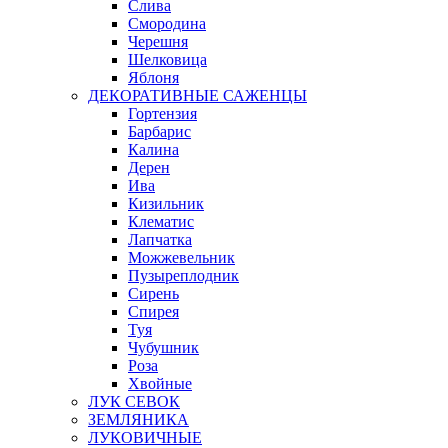
Слива
Смородина
Черешня
Шелковица
Яблоня
ДЕКОРАТИВНЫЕ САЖЕНЦЫ
Гортензия
Барбарис
Калина
Дерен
Ива
Кизильник
Клематис
Лапчатка
Можжевельник
Пузыреплодник
Сирень
Спирея
Туя
Чубушник
Роза
Хвойные
ЛУК СЕВОК
ЗЕМЛЯНИКА
ЛУКОВИЧНЫЕ