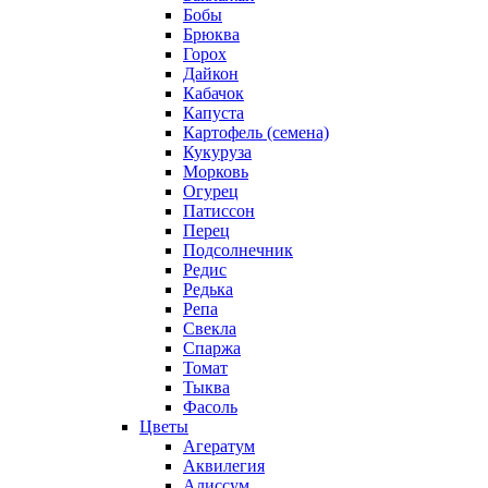
Бобы
Брюква
Горох
Дайкон
Кабачок
Капуста
Картофель (семена)
Кукуруза
Морковь
Огурец
Патиссон
Перец
Подсолнечник
Редис
Редька
Репа
Свекла
Спаржа
Томат
Тыква
Фасоль
Цветы
Агератум
Аквилегия
Алиссум