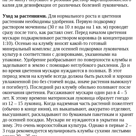
калия для дезинфекции от различных болезней луковичных.
Уход за растениями.
Для нормального роста и цветения
растениям необходимы удобрения. Первую подкормку
раствором мочевины (30 г на 10 л воды на 1 кв. м) проводят
сразу после того, как растаял снег. Перед началом цветения
мускари подкармливают раствором коровяка (в концентрации
1:10). Осенью на клумбу вносят какой-то готовый
минеральный комплекс для осенней подкормки луковичных
культур в соответствии с дозировками, указанными на
упаковке. Удобрение разбрасывают по поверхности клумбы и
заделывают в землю с помощью неглубокого рыхления. До и
во время цветения мускари нуждаются в поливах. В этот
период земля на клумбе всегда должна быть рыхлой и хорошо
увлажненной (но без стоячей воды, иначе растения вымокнут
и погибнут). Последний раз клумбу обильно поливают после
окончания цветения. Рассаживают мускари один раз в 4 – 5
лет. К этому времени материнская луковица образует гнездо
из 12 – 15 луковиц. Когда надземная часть растений пожелтеет
(обычно в конце июня), их выкапывают, аккуратно отделяют,
высушивают, раскладывают по бумажным пакетикам и хранят
до осенней посадки. Мускари не нуждаются в укрытии на
зиму. Это очень морозостойкая культура. Однако в первые 2 –
3 года рекомендуется мульчировать клумбы сухими листьями