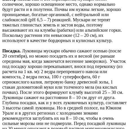
солнечное, хорошо освещенное место, однако нормально
будут расти и в полутени. Почвы им нужны легкие, хорошо
проницаемые, богатые органикой, с нейтральной или
слабокислой (рН 6,5 – 7) реакцией. Мускари не терпят
тяжелых глинистых земель и застоя воды, поэтому
высаживают их на клумбы (рабатки) или альпийские горки.
Поскольку растения эти невысокие (12 – 20 см), их
используют в качестве бордюрных и кулисных культур.
Посадка.
Луковицы мускари обычно сажают осенью (после
20 сентября), но можно посадить их и весной (не раньше
середины мая, когда закончатся весенние заморозки). Участок
под посадку хорошо перекапывают, внося под перекопку (из
расчета на 1 кв. м): 2 ведра перепревшего навоза или
компоста, 2 ведра песка, 100 г суперфосфата, 60 г
сернокислого калия, литровую банку древесной золы, 1
стакан доломитовой муки или толченого мела (на кислых
почвах). После этого формируют клумбу высотой 25 – 30 см.
Луковицы сажают на расстоянии 8 – 10 см друг от друга.
Глубина посадки, как и у всех луковичных культур, составляет
3 высоты самой луковицы. Но в средней полосе, на Южном
Урале и в других регионах с холодными зимами
рекомендуется заглублять их на 8 – 10 см, чтобы в очень
сильные морозы они не подмерзли. Перед посадкой луковицы
на 30 минут опускают в розовый раствор марганцовокислого