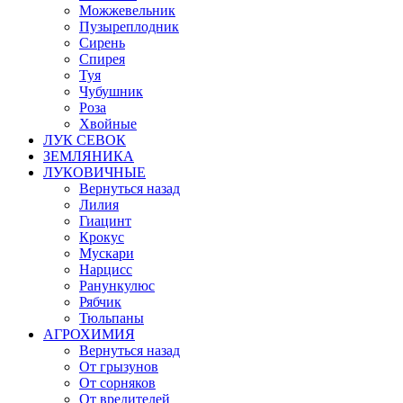
Можжевельник
Пузыреплодник
Сирень
Спирея
Туя
Чубушник
Роза
Хвойные
ЛУК СЕВОК
ЗЕМЛЯНИКА
ЛУКОВИЧНЫЕ
Вернуться назад
Лилия
Гиацинт
Крокус
Мускари
Нарцисс
Ранункулюс
Рябчик
Тюльпаны
АГРОХИМИЯ
Вернуться назад
От грызунов
От сорняков
От вредителей