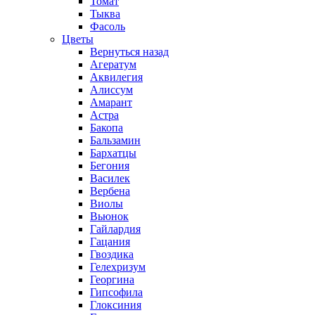
Томат
Тыква
Фасоль
Цветы
Вернуться назад
Агератум
Аквилегия
Алиссум
Амарант
Астра
Бакопа
Бальзамин
Бархатцы
Бегония
Василек
Вербена
Виолы
Вьюнок
Гайлардия
Гацания
Гвоздика
Гелехризум
Георгина
Гипсофила
Глоксиния