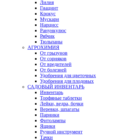
Лилия
Гиацинт
Крокус
Мускари
Нарцисс
Ранункулюс
Рябчик
Тюльпаны
АГРОХИМИЯ
От грызунов
От сорняков
От вредителей
От болезней
Удобрения для цветочных
Удобрения для плодовых
САДОВЫЙ ИНВЕНТАРЬ
Инвентарь
Торфяные таблетки
Лейки, ведра, бочки
Веревки, шпагаты
Парники
Фитолампы
Ящики
Ручной инструмент
Тачки