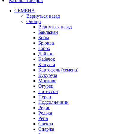
Каталог товаров
СЕМЕНА
Вернуться назад
Овощи
Вернуться назад
Баклажан
Бобы
Брюква
Горох
Дайкон
Кабачок
Капуста
Картофель (семена)
Кукуруза
Морковь
Огурец
Патиссон
Перец
Подсолнечник
Редис
Редька
Репа
Свекла
Спаржа