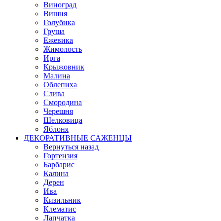
Виноград
Вишня
Голубика
Груша
Ежевика
Жимолость
Ирга
Крыжовник
Малина
Облепиха
Слива
Смородина
Черешня
Шелковица
Яблоня
ДЕКОРАТИВНЫЕ САЖЕНЦЫ
Вернуться назад
Гортензия
Барбарис
Калина
Дерен
Ива
Кизильник
Клематис
Лапчатка