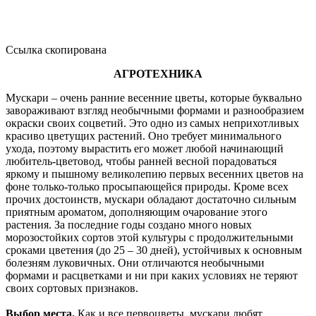
Ссылка скопирована
АГРОТЕХНИКА
Мускари – очень ранние весенние цветы, которые буквально
завораживают взгляд необычными формами и разнообразием
окраски своих соцветий. Это одно из самых неприхотливых
красиво цветущих растений. Оно требует минимального
ухода, поэтому вырастить его может любой начинающий
любитель-цветовод, чтобы ранней весной порадоваться
яркому и пышному великолепию первых весенних цветов на
фоне только-только просыпающейся природы. Кроме всех
прочих достоинств, мускари обладают достаточно сильным
приятным ароматом, дополняющим очарование этого
растения. За последние годы создано много новых
морозостойких сортов этой культуры с продолжительными
сроками цветения (до 25 – 30 дней), устойчивых к основным
болезням луковичных. Они отличаются необычными
формами и расцветками и ни при каких условиях не теряют
своих сортовых признаков.
Выбор места.
Как и все первоцветы, мускари любят