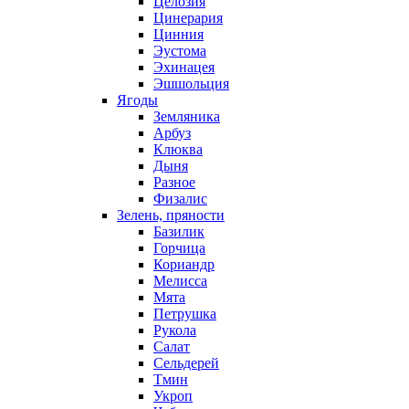
Целозия
Цинерария
Цинния
Эустома
Эхинацея
Эшшольция
Ягоды
Земляника
Арбуз
Клюква
Дыня
Разное
Физалис
Зелень, пряности
Базилик
Горчица
Кориандр
Мелисса
Мята
Петрушка
Рукола
Салат
Сельдерей
Тмин
Укроп