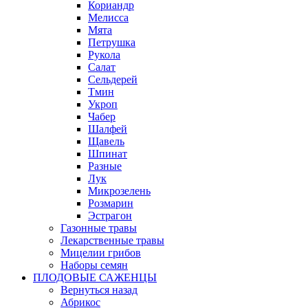
Кориандр
Мелисса
Мята
Петрушка
Рукола
Салат
Сельдерей
Тмин
Укроп
Чабер
Шалфей
Щавель
Шпинат
Разные
Лук
Микрозелень
Розмарин
Эстрагон
Газонные травы
Лекарственные травы
Мицелии грибов
Наборы семян
ПЛОДОВЫЕ САЖЕНЦЫ
Вернуться назад
Абрикос