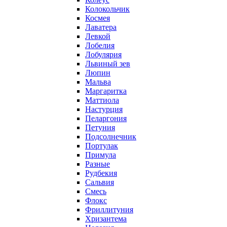
Колокольчик
Космея
Лаватера
Левкой
Лобелия
Лобулярия
Львиный зев
Люпин
Мальва
Маргаритка
Маттиола
Настурция
Пеларгония
Петуния
Подсолнечник
Портулак
Примула
Разные
Рудбекия
Сальвия
Смесь
Флокс
Фриллитуния
Хризантема