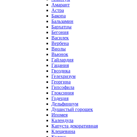
Амарант
Астра
Бакопа
Бальзамин
Бархатцы
Бегония
Василек
Вербена
Виолы
Вьюнок
Гайлардия
Гацания
Гвоздика
Гелехризум
Георгина
Гипсофила
Глоксиния
Годеция
Дельфиниум
Душистый горошек
Ипомея
Календула
Капуста декоративная
Клещевина
Колеус