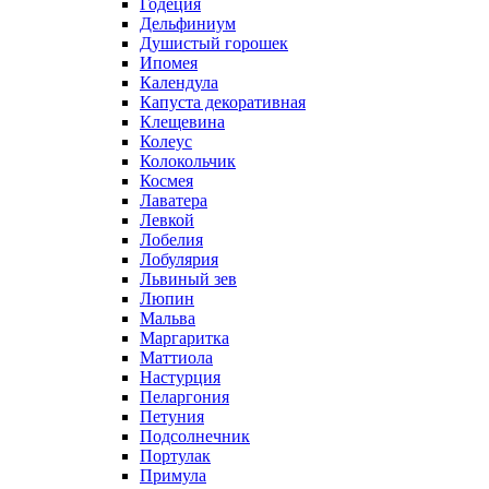
Годеция
Дельфиниум
Душистый горошек
Ипомея
Календула
Капуста декоративная
Клещевина
Колеус
Колокольчик
Космея
Лаватера
Левкой
Лобелия
Лобулярия
Львиный зев
Люпин
Мальва
Маргаритка
Маттиола
Настурция
Пеларгония
Петуния
Подсолнечник
Портулак
Примула