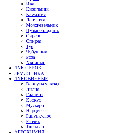
Ива
Кизильник
Клематис
Лапчатка
Можжевельник
Пузыреплодник
Сирень
Спирея
Туя
Чубушник
Роза
Хвойные
ЛУК СЕВОК
ЗЕМЛЯНИКА
ЛУКОВИЧНЫЕ
Вернуться назад
Лилия
Гиацинт
Крокус
Мускари
Нарцисс
Ранункулюс
Рябчик
Тюльпаны
АГРОХИМИЯ