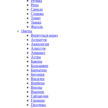
Редька
Репа
Свекла
Спаржа
Томат
Тыква
Фасоль
Цветы
Вернуться назад
Агератум
Аквилегия
Алиссум
Амарант
Астра
Бакопа
Бальзамин
Бархатцы
Бегония
Василек
Вербена
Виолы
Вьюнок
Гайлардия
Гацания
Гвоздика