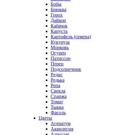
Бобы
Брюква
Горох
Дайкон
Кабачок
Капуста
Картофель (семена)
Кукуруза
Морковь
Огурец
Патиссон
Перец
Подсолнечник
Редис
Редька
Репа
Свекла
Спаржа
Томат
Тыква
Фасоль
Цветы
Агератум
Аквилегия
Алиссум