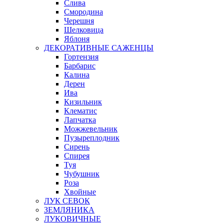
Слива
Смородина
Черешня
Шелковица
Яблоня
ДЕКОРАТИВНЫЕ САЖЕНЦЫ
Гортензия
Барбарис
Калина
Дерен
Ива
Кизильник
Клематис
Лапчатка
Можжевельник
Пузыреплодник
Сирень
Спирея
Туя
Чубушник
Роза
Хвойные
ЛУК СЕВОК
ЗЕМЛЯНИКА
ЛУКОВИЧНЫЕ