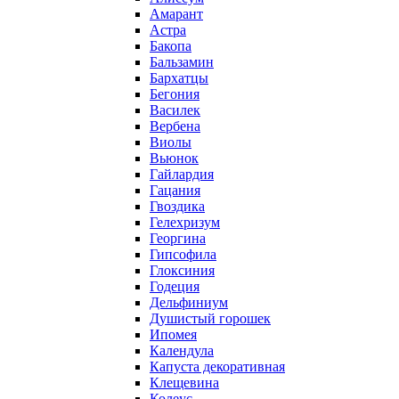
Амарант
Астра
Бакопа
Бальзамин
Бархатцы
Бегония
Василек
Вербена
Виолы
Вьюнок
Гайлардия
Гацания
Гвоздика
Гелехризум
Георгина
Гипсофила
Глоксиния
Годеция
Дельфиниум
Душистый горошек
Ипомея
Календула
Капуста декоративная
Клещевина
Колеус