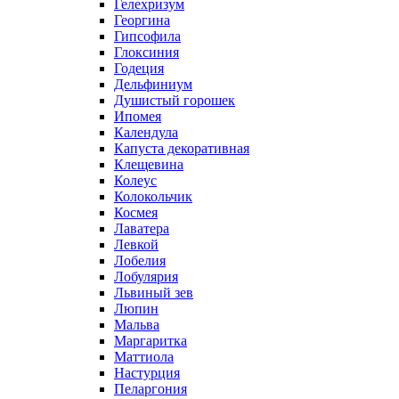
Гелехризум
Георгина
Гипсофила
Глоксиния
Годеция
Дельфиниум
Душистый горошек
Ипомея
Календула
Капуста декоративная
Клещевина
Колеус
Колокольчик
Космея
Лаватера
Левкой
Лобелия
Лобулярия
Львиный зев
Люпин
Мальва
Маргаритка
Маттиола
Настурция
Пеларгония