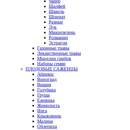
Чабер
Шалфей
Щавель
Шпинат
Разные
Лук
Микрозелень
Розмарин
Эстрагон
Газонные травы
Лекарственные травы
Мицелии грибов
Наборы семян
ПЛОДОВЫЕ САЖЕНЦЫ
Абрикос
Виноград
Вишня
Голубика
Груша
Ежевика
Жимолость
Ирга
Крыжовник
Малина
Облепиха