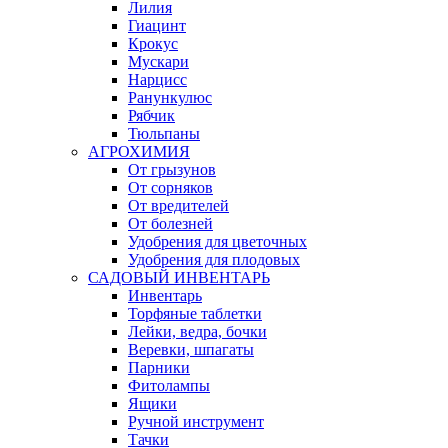
Лилия
Гиацинт
Крокус
Мускари
Нарцисс
Ранункулюс
Рябчик
Тюльпаны
АГРОХИМИЯ
От грызунов
От сорняков
От вредителей
От болезней
Удобрения для цветочных
Удобрения для плодовых
САДОВЫЙ ИНВЕНТАРЬ
Инвентарь
Торфяные таблетки
Лейки, ведра, бочки
Веревки, шпагаты
Парники
Фитолампы
Ящики
Ручной инструмент
Тачки