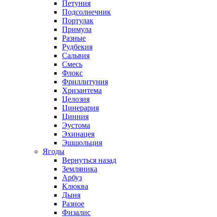
Петуния
Подсолнечник
Портулак
Примула
Разные
Рудбекия
Сальвия
Смесь
Флокс
Фриллитуния
Хризантема
Целозия
Цинерария
Цинния
Эустома
Эхинацея
Эшшольция
Ягоды
Вернуться назад
Земляника
Арбуз
Клюква
Дыня
Разное
Физалис