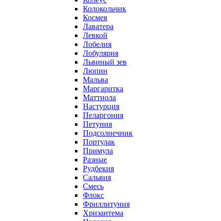
Колокольчик
Космея
Лаватера
Левкой
Лобелия
Лобулярия
Львиный зев
Люпин
Мальва
Маргаритка
Маттиола
Настурция
Пеларгония
Петуния
Подсолнечник
Портулак
Примула
Разные
Рудбекия
Сальвия
Смесь
Флокс
Фриллитуния
Хризантема