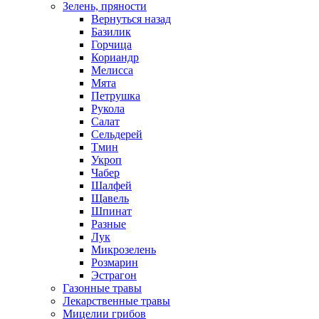
Зелень, пряности
Вернуться назад
Базилик
Горчица
Кориандр
Мелисса
Мята
Петрушка
Рукола
Салат
Сельдерей
Тмин
Укроп
Чабер
Шалфей
Щавель
Шпинат
Разные
Лук
Микрозелень
Розмарин
Эстрагон
Газонные травы
Лекарственные травы
Мицелии грибов