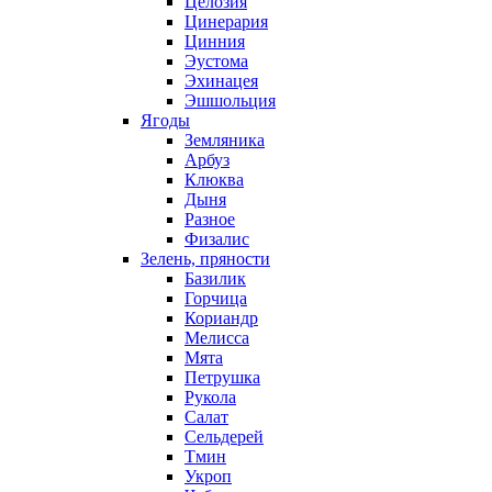
Целозия
Цинерария
Цинния
Эустома
Эхинацея
Эшшольция
Ягоды
Земляника
Арбуз
Клюква
Дыня
Разное
Физалис
Зелень, пряности
Базилик
Горчица
Кориандр
Мелисса
Мята
Петрушка
Рукола
Салат
Сельдерей
Тмин
Укроп