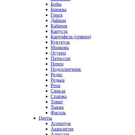
Бобы
Брюква
Горох
Дайкон
Кабачок
Капуста
Картофель (семена)
Кукуруза
Морковь
Огурец
Патиссон
Перец
Подсолнечник
Редис
Редька
Репа
Свекла
Спаржа
Томат
Тыква
Фасоль
Цветы
Агератум
Аквилегия
Алиссум