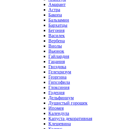
Амарант
Астра
Бакопа
Бальзамин
Бархатцы
Бегония
Василек
Вербена
Виолы
Вьюнок
Гайлардия
Гацания
Гвоздика
Гелехризум
Георгина
Гипсофила
Глоксиния
Годеция
Дельфиниум
Душистый горошек
Ипомея
Календула
Капуста декоративная
Клещевина
Колеус