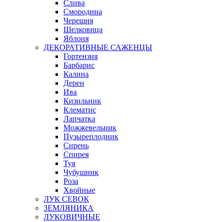
Слива
Смородина
Черешня
Шелковица
Яблоня
ДЕКОРАТИВНЫЕ САЖЕНЦЫ
Гортензия
Барбарис
Калина
Дерен
Ива
Кизильник
Клематис
Лапчатка
Можжевельник
Пузыреплодник
Сирень
Спирея
Туя
Чубушник
Роза
Хвойные
ЛУК СЕВОК
ЗЕМЛЯНИКА
ЛУКОВИЧНЫЕ