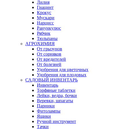
Лилия
Гиацинт
Крокус
Мускари
Нарцисс
Ранункулюс
Рябчик
Тюльпаны
АГРОХИМИЯ
От грызунов
От сорняков
От вредителей
От болезней
Удобрения для цветочных
Удобрения для плодовых
САДОВЫЙ ИНВЕНТАРЬ
Инвентарь
Торфяные таблетки
Лейки, ведра, бочки
Веревки, шпагаты
Парники
Фитолампы
Ящики
Ручной инструмент
Тачки