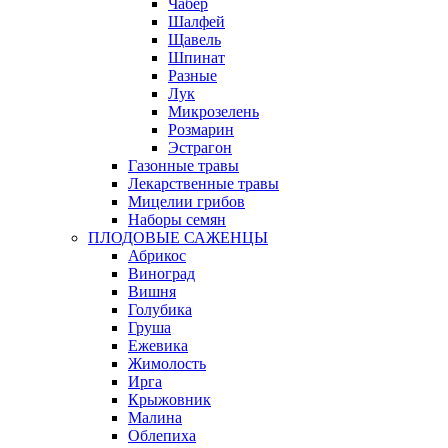
Чабер
Шалфей
Щавель
Шпинат
Разные
Лук
Микрозелень
Розмарин
Эстрагон
Газонные травы
Лекарственные травы
Мицелии грибов
Наборы семян
ПЛОДОВЫЕ САЖЕНЦЫ
Абрикос
Виноград
Вишня
Голубика
Груша
Ежевика
Жимолость
Ирга
Крыжовник
Малина
Облепиха