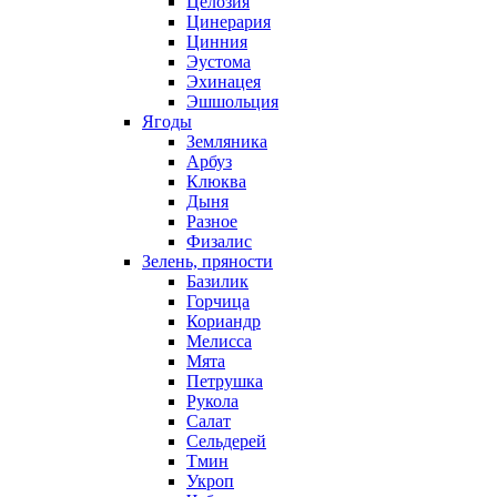
Целозия
Цинерария
Цинния
Эустома
Эхинацея
Эшшольция
Ягоды
Земляника
Арбуз
Клюква
Дыня
Разное
Физалис
Зелень, пряности
Базилик
Горчица
Кориандр
Мелисса
Мята
Петрушка
Рукола
Салат
Сельдерей
Тмин
Укроп