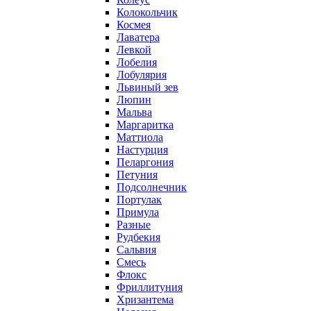
Колокольчик
Космея
Лаватера
Левкой
Лобелия
Лобулярия
Львиный зев
Люпин
Мальва
Маргаритка
Маттиола
Настурция
Пеларгония
Петуния
Подсолнечник
Портулак
Примула
Разные
Рудбекия
Сальвия
Смесь
Флокс
Фриллитуния
Хризантема