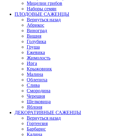
Мицелии грибов
Наборы семян
ПЛОДОВЫЕ САЖЕНЦЫ
Вернуться назад
Абрикос
Виноград
Вишня
Голубика
Груша
Ежевика
Жимолость
Ирга
Крыжовник
Малина
Облепиха
Слива
Смородина
Черешня
Шелковица
Яблоня
ДЕКОРАТИВНЫЕ САЖЕНЦЫ
Вернуться назад
Гортензия
Барбарис
Калина