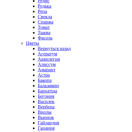
Редис
Редька
Репа
Свекла
Спаржа
Томат
Тыква
Фасоль
Цветы
Вернуться назад
Агератум
Аквилегия
Алиссум
Амарант
Астра
Бакопа
Бальзамин
Бархатцы
Бегония
Василек
Вербена
Виолы
Вьюнок
Гайлардия
Гацания