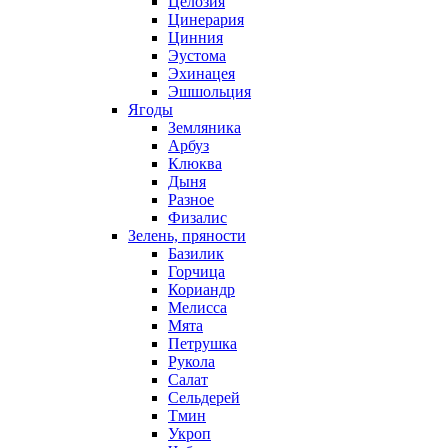
Целозия
Цинерария
Цинния
Эустома
Эхинацея
Эшшольция
Ягоды
Земляника
Арбуз
Клюква
Дыня
Разное
Физалис
Зелень, пряности
Базилик
Горчица
Кориандр
Мелисса
Мята
Петрушка
Рукола
Салат
Сельдерей
Тмин
Укроп