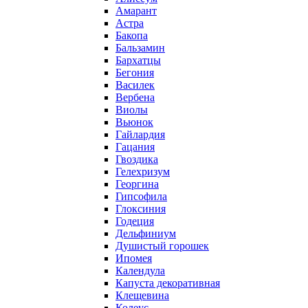
Амарант
Астра
Бакопа
Бальзамин
Бархатцы
Бегония
Василек
Вербена
Виолы
Вьюнок
Гайлардия
Гацания
Гвоздика
Гелехризум
Георгина
Гипсофила
Глоксиния
Годеция
Дельфиниум
Душистый горошек
Ипомея
Календула
Капуста декоративная
Клещевина
Колеус