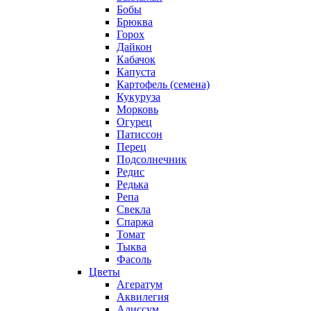
Бобы
Брюква
Горох
Дайкон
Кабачок
Капуста
Картофель (семена)
Кукуруза
Морковь
Огурец
Патиссон
Перец
Подсолнечник
Редис
Редька
Репа
Свекла
Спаржа
Томат
Тыква
Фасоль
Цветы
Агератум
Аквилегия
Алиссум