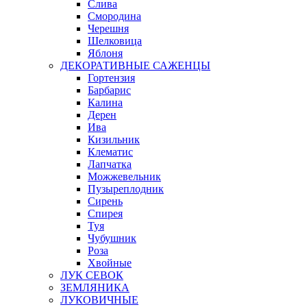
Слива
Смородина
Черешня
Шелковица
Яблоня
ДЕКОРАТИВНЫЕ САЖЕНЦЫ
Гортензия
Барбарис
Калина
Дерен
Ива
Кизильник
Клематис
Лапчатка
Можжевельник
Пузыреплодник
Сирень
Спирея
Туя
Чубушник
Роза
Хвойные
ЛУК СЕВОК
ЗЕМЛЯНИКА
ЛУКОВИЧНЫЕ