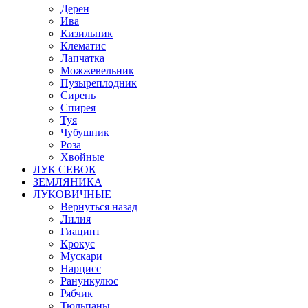
Дерен
Ива
Кизильник
Клематис
Лапчатка
Можжевельник
Пузыреплодник
Сирень
Спирея
Туя
Чубушник
Роза
Хвойные
ЛУК СЕВОК
ЗЕМЛЯНИКА
ЛУКОВИЧНЫЕ
Вернуться назад
Лилия
Гиацинт
Крокус
Мускари
Нарцисс
Ранункулюс
Рябчик
Тюльпаны