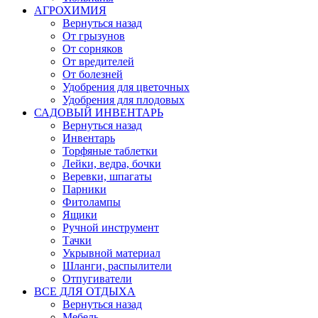
АГРОХИМИЯ
Вернуться назад
От грызунов
От сорняков
От вредителей
От болезней
Удобрения для цветочных
Удобрения для плодовых
САДОВЫЙ ИНВЕНТАРЬ
Вернуться назад
Инвентарь
Торфяные таблетки
Лейки, ведра, бочки
Веревки, шпагаты
Парники
Фитолампы
Ящики
Ручной инструмент
Тачки
Укрывной материал
Шланги, распылители
Отпугиватели
ВСЕ ДЛЯ ОТДЫХА
Вернуться назад
Мебель