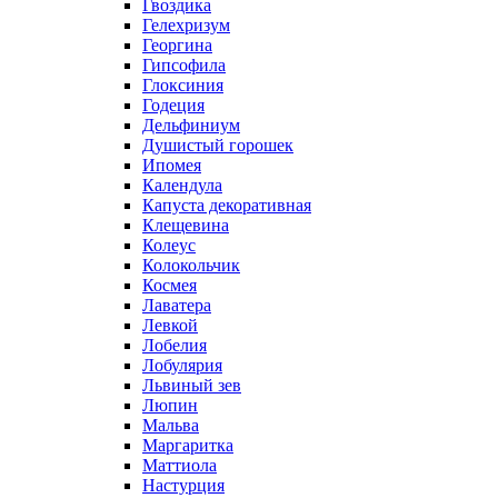
Гвоздика
Гелехризум
Георгина
Гипсофила
Глоксиния
Годеция
Дельфиниум
Душистый горошек
Ипомея
Календула
Капуста декоративная
Клещевина
Колеус
Колокольчик
Космея
Лаватера
Левкой
Лобелия
Лобулярия
Львиный зев
Люпин
Мальва
Маргаритка
Маттиола
Настурция