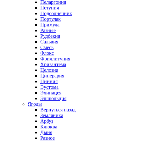
Пеларгония
Петуния
Подсолнечник
Портулак
Примула
Разные
Рудбекия
Сальвия
Смесь
Флокс
Фриллитуния
Хризантема
Целозия
Цинерария
Цинния
Эустома
Эхинацея
Эшшольция
Ягоды
Вернуться назад
Земляника
Арбуз
Клюква
Дыня
Разное