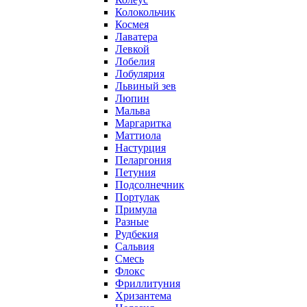
Колокольчик
Космея
Лаватера
Левкой
Лобелия
Лобулярия
Львиный зев
Люпин
Мальва
Маргаритка
Маттиола
Настурция
Пеларгония
Петуния
Подсолнечник
Портулак
Примула
Разные
Рудбекия
Сальвия
Смесь
Флокс
Фриллитуния
Хризантема