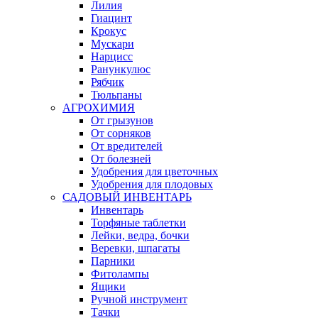
Лилия
Гиацинт
Крокус
Мускари
Нарцисс
Ранункулюс
Рябчик
Тюльпаны
АГРОХИМИЯ
От грызунов
От сорняков
От вредителей
От болезней
Удобрения для цветочных
Удобрения для плодовых
САДОВЫЙ ИНВЕНТАРЬ
Инвентарь
Торфяные таблетки
Лейки, ведра, бочки
Веревки, шпагаты
Парники
Фитолампы
Ящики
Ручной инструмент
Тачки