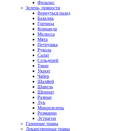
Физалис
Зелень, пряности
Вернуться назад
Базилик
Горчица
Кориандр
Мелисса
Мята
Петрушка
Рукола
Салат
Сельдерей
Тмин
Укроп
Чабер
Шалфей
Щавель
Шпинат
Разные
Лук
Микрозелень
Розмарин
Эстрагон
Газонные травы
Лекарственные травы