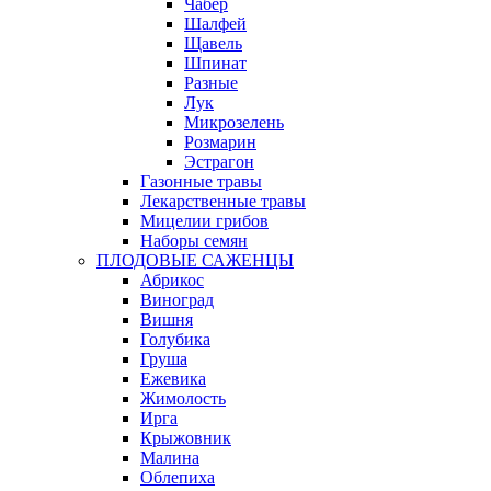
Чабер
Шалфей
Щавель
Шпинат
Разные
Лук
Микрозелень
Розмарин
Эстрагон
Газонные травы
Лекарственные травы
Мицелии грибов
Наборы семян
ПЛОДОВЫЕ САЖЕНЦЫ
Абрикос
Виноград
Вишня
Голубика
Груша
Ежевика
Жимолость
Ирга
Крыжовник
Малина
Облепиха