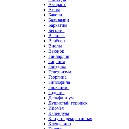
Амарант
Астра
Бакопа
Бальзамин
Бархатцы
Бегония
Василек
Вербена
Виолы
Вьюнок
Гайлардия
Гацания
Гвоздика
Гелехризум
Георгина
Гипсофила
Глоксиния
Годеция
Дельфиниум
Душистый горошек
Ипомея
Календула
Капуста декоративная
Клещевина
Колеус