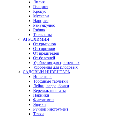
Лилия
Гиацинт
Крокус
Мускари
Нарцисс
Ранункулюс
Рябчик
Тюльпаны
АГРОХИМИЯ
От грызунов
От сорняков
От вредителей
От болезней
Удобрения для цветочных
Удобрения для плодовых
САДОВЫЙ ИНВЕНТАРЬ
Инвентарь
Торфяные таблетки
Лейки, ведра, бочки
Веревки, шпагаты
Парники
Фитолампы
Ящики
Ручной инструмент
Тачки