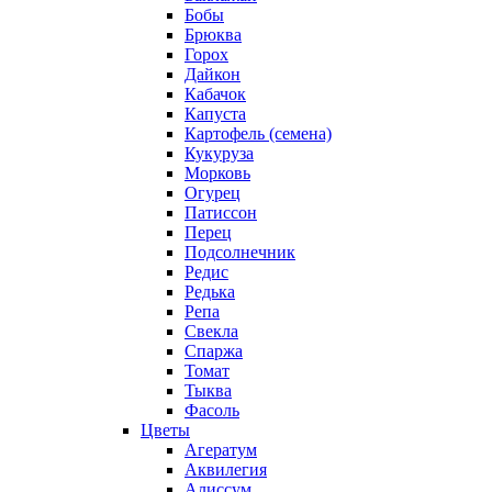
Бобы
Брюква
Горох
Дайкон
Кабачок
Капуста
Картофель (семена)
Кукуруза
Морковь
Огурец
Патиссон
Перец
Подсолнечник
Редис
Редька
Репа
Свекла
Спаржа
Томат
Тыква
Фасоль
Цветы
Агератум
Аквилегия
Алиссум