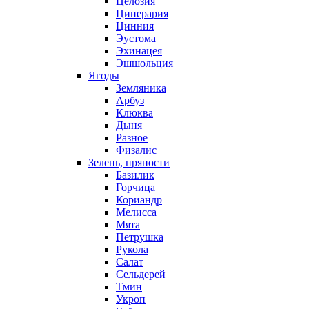
Целозия
Цинерария
Цинния
Эустома
Эхинацея
Эшшольция
Ягоды
Земляника
Арбуз
Клюква
Дыня
Разное
Физалис
Зелень, пряности
Базилик
Горчица
Кориандр
Мелисса
Мята
Петрушка
Рукола
Салат
Сельдерей
Тмин
Укроп