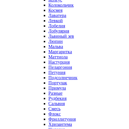
Колокольчик
Космея
Лаватера
Левкой
Лобелия
Лобулярия
Львиный зев
Люпин
Мальва
Маргаритка
Маттиола
Настурция
Пеларгония
Петуния
Подсолнечник
Портулак
Примула
Разные
Рудбекия
Сальвия
Смесь
Флокс
Фриллитуния
Хризантема