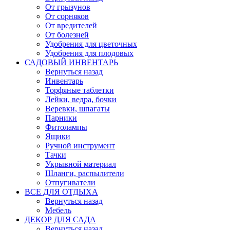
От грызунов
От сорняков
От вредителей
От болезней
Удобрения для цветочных
Удобрения для плодовых
САДОВЫЙ ИНВЕНТАРЬ
Вернуться назад
Инвентарь
Торфяные таблетки
Лейки, ведра, бочки
Веревки, шпагаты
Парники
Фитолампы
Ящики
Ручной инструмент
Тачки
Укрывной материал
Шланги, распылители
Отпугиватели
ВСЕ ДЛЯ ОТДЫХА
Вернуться назад
Мебель
ДЕКОР ДЛЯ САДА
Вернуться назад