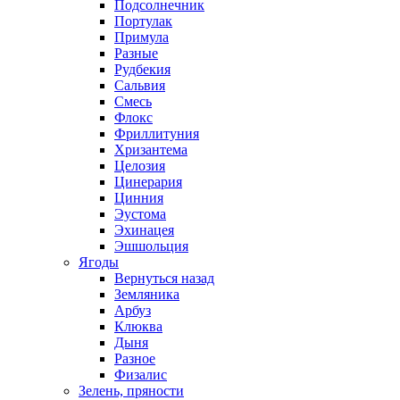
Подсолнечник
Портулак
Примула
Разные
Рудбекия
Сальвия
Смесь
Флокс
Фриллитуния
Хризантема
Целозия
Цинерария
Цинния
Эустома
Эхинацея
Эшшольция
Ягоды
Вернуться назад
Земляника
Арбуз
Клюква
Дыня
Разное
Физалис
Зелень, пряности