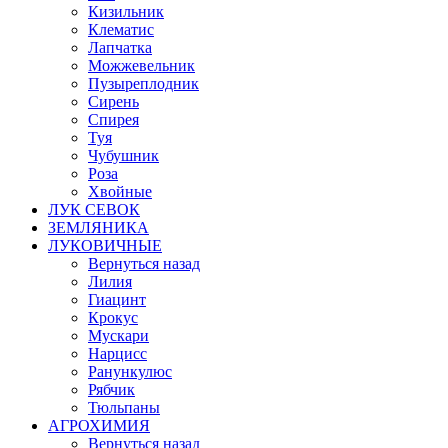
Кизильник
Клематис
Лапчатка
Можжевельник
Пузыреплодник
Сирень
Спирея
Туя
Чубушник
Роза
Хвойные
ЛУК СЕВОК
ЗЕМЛЯНИКА
ЛУКОВИЧНЫЕ
Вернуться назад
Лилия
Гиацинт
Крокус
Мускари
Нарцисс
Ранункулюс
Рябчик
Тюльпаны
АГРОХИМИЯ
Вернуться назад