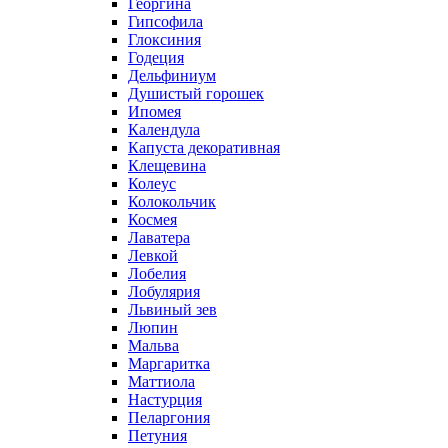
Георгина
Гипсофила
Глоксиния
Годеция
Дельфиниум
Душистый горошек
Ипомея
Календула
Капуста декоративная
Клещевина
Колеус
Колокольчик
Космея
Лаватера
Левкой
Лобелия
Лобулярия
Львиный зев
Люпин
Мальва
Маргаритка
Маттиола
Настурция
Пеларгония
Петуния