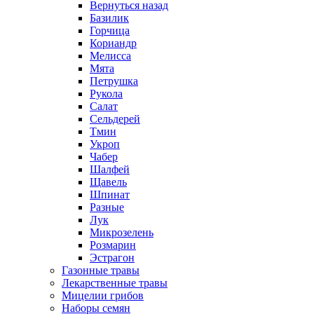
Вернуться назад
Базилик
Горчица
Кориандр
Мелисса
Мята
Петрушка
Рукола
Салат
Сельдерей
Тмин
Укроп
Чабер
Шалфей
Щавель
Шпинат
Разные
Лук
Микрозелень
Розмарин
Эстрагон
Газонные травы
Лекарственные травы
Мицелии грибов
Наборы семян