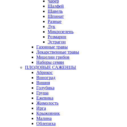
Чабер
Шалфей
Щавель
Шпинат
Разные
Лук
Микрозелень
Розмарин
Эстрагон
Газонные травы
Лекарственные травы
Мицелии грибов
Наборы семян
ПЛОДОВЫЕ САЖЕНЦЫ
Абрикос
Виноград
Вишня
Голубика
Груша
Ежевика
Жимолость
Ирга
Крыжовник
Малина
Облепиха