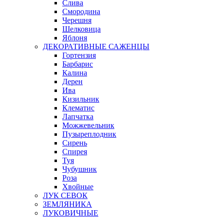
Слива
Смородина
Черешня
Шелковица
Яблоня
ДЕКОРАТИВНЫЕ САЖЕНЦЫ
Гортензия
Барбарис
Калина
Дерен
Ива
Кизильник
Клематис
Лапчатка
Можжевельник
Пузыреплодник
Сирень
Спирея
Туя
Чубушник
Роза
Хвойные
ЛУК СЕВОК
ЗЕМЛЯНИКА
ЛУКОВИЧНЫЕ