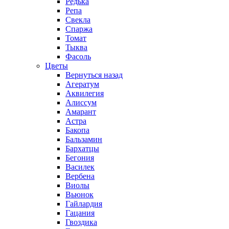
Редька
Репа
Свекла
Спаржа
Томат
Тыква
Фасоль
Цветы
Вернуться назад
Агератум
Аквилегия
Алиссум
Амарант
Астра
Бакопа
Бальзамин
Бархатцы
Бегония
Василек
Вербена
Виолы
Вьюнок
Гайлардия
Гацания
Гвоздика