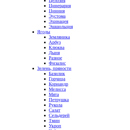
Целозия
Цинерария
Цинния
Эустома
Эхинацея
Эшшольция
Ягоды
Земляника
Арбуз
Клюква
Дыня
Разное
Физалис
Зелень, пряности
Базилик
Горчица
Кориандр
Мелисса
Мята
Петрушка
Рукола
Салат
Сельдерей
Тмин
Укроп