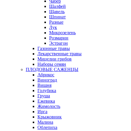
Чабер
Шалфей
Щавель
Шпинат
Разные
Лук
Микрозелень
Розмарин
Эстрагон
Газонные травы
Лекарственные травы
Мицелии грибов
Наборы семян
ПЛОДОВЫЕ САЖЕНЦЫ
Абрикос
Виноград
Вишня
Голубика
Груша
Ежевика
Жимолость
Ирга
Крыжовник
Малина
Облепиха