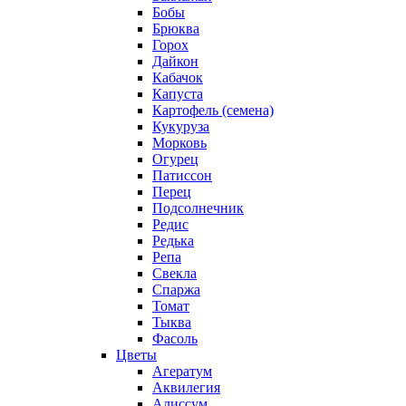
Бобы
Брюква
Горох
Дайкон
Кабачок
Капуста
Картофель (семена)
Кукуруза
Морковь
Огурец
Патиссон
Перец
Подсолнечник
Редис
Редька
Репа
Свекла
Спаржа
Томат
Тыква
Фасоль
Цветы
Агератум
Аквилегия
Алиссум