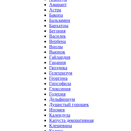
Амарант
Астра
Бакопа
Бальзамин
Бархатцы
Бегония
Василек
Вербена
Виолы
Вьюнок
Гайлардия
Гацания
Гвоздика
Гелехризум
Георгина
Гипсофила
Глоксиния
Годеция
Дельфиниум
Душистый горошек
Ипомея
Календула
Капуста декоративная
Клещевина
Колеус