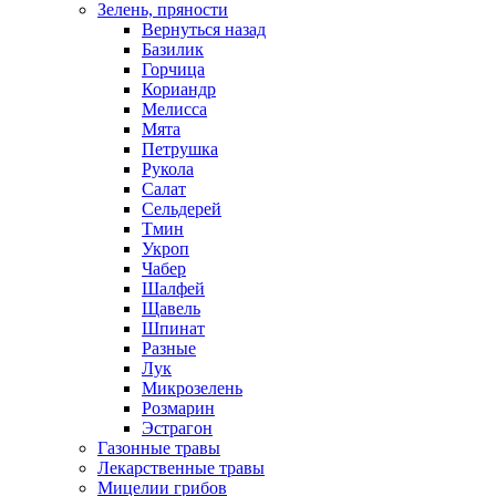
Зелень, пряности
Вернуться назад
Базилик
Горчица
Кориандр
Мелисса
Мята
Петрушка
Рукола
Салат
Сельдерей
Тмин
Укроп
Чабер
Шалфей
Щавель
Шпинат
Разные
Лук
Микрозелень
Розмарин
Эстрагон
Газонные травы
Лекарственные травы
Мицелии грибов