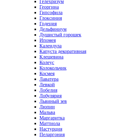
Гелехризум
Георгина
Гипсофила
Глоксиния
Годеция
Дельфиниум
Душистый горошек
Ипомея
Календула
Капуста декоративная
Клещевина
Колеус
Колокольчик
Космея
Лаватера
Левкой
Лобелия
Лобулярия
Львиный зев
Люпин
Мальва
Маргаритка
Маттиола
Настурция
Пеларгония