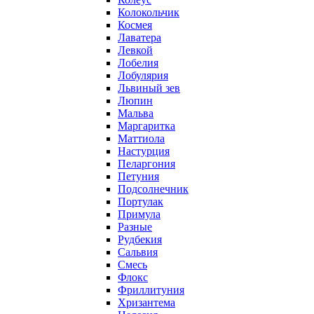
Колокольчик
Космея
Лаватера
Левкой
Лобелия
Лобулярия
Львиный зев
Люпин
Мальва
Маргаритка
Маттиола
Настурция
Пеларгония
Петуния
Подсолнечник
Портулак
Примула
Разные
Рудбекия
Сальвия
Смесь
Флокс
Фриллитуния
Хризантема