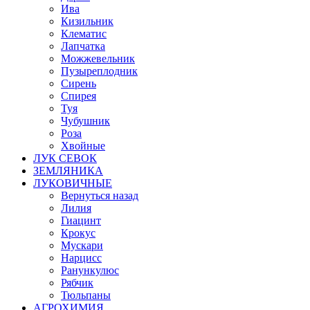
Ива
Кизильник
Клематис
Лапчатка
Можжевельник
Пузыреплодник
Сирень
Спирея
Туя
Чубушник
Роза
Хвойные
ЛУК СЕВОК
ЗЕМЛЯНИКА
ЛУКОВИЧНЫЕ
Вернуться назад
Лилия
Гиацинт
Крокус
Мускари
Нарцисс
Ранункулюс
Рябчик
Тюльпаны
АГРОХИМИЯ