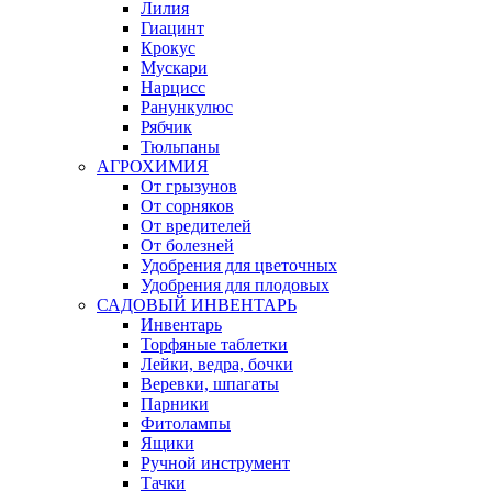
Лилия
Гиацинт
Крокус
Мускари
Нарцисс
Ранункулюс
Рябчик
Тюльпаны
АГРОХИМИЯ
От грызунов
От сорняков
От вредителей
От болезней
Удобрения для цветочных
Удобрения для плодовых
САДОВЫЙ ИНВЕНТАРЬ
Инвентарь
Торфяные таблетки
Лейки, ведра, бочки
Веревки, шпагаты
Парники
Фитолампы
Ящики
Ручной инструмент
Тачки