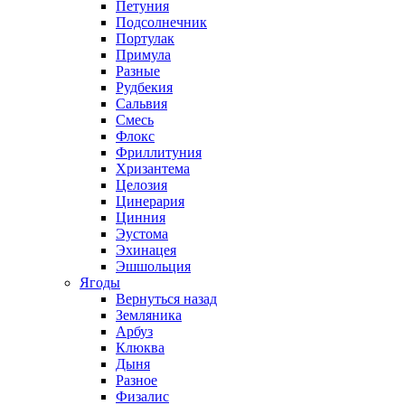
Петуния
Подсолнечник
Портулак
Примула
Разные
Рудбекия
Сальвия
Смесь
Флокс
Фриллитуния
Хризантема
Целозия
Цинерария
Цинния
Эустома
Эхинацея
Эшшольция
Ягоды
Вернуться назад
Земляника
Арбуз
Клюква
Дыня
Разное
Физалис