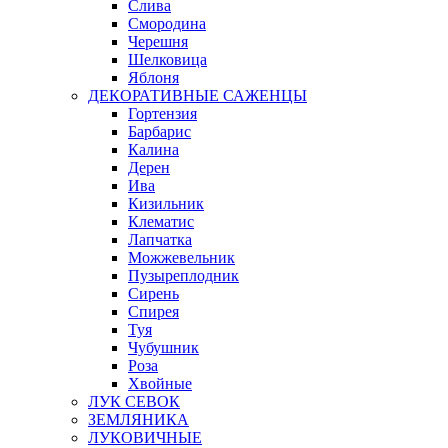
Слива
Смородина
Черешня
Шелковица
Яблоня
ДЕКОРАТИВНЫЕ САЖЕНЦЫ
Гортензия
Барбарис
Калина
Дерен
Ива
Кизильник
Клематис
Лапчатка
Можжевельник
Пузыреплодник
Сирень
Спирея
Туя
Чубушник
Роза
Хвойные
ЛУК СЕВОК
ЗЕМЛЯНИКА
ЛУКОВИЧНЫЕ