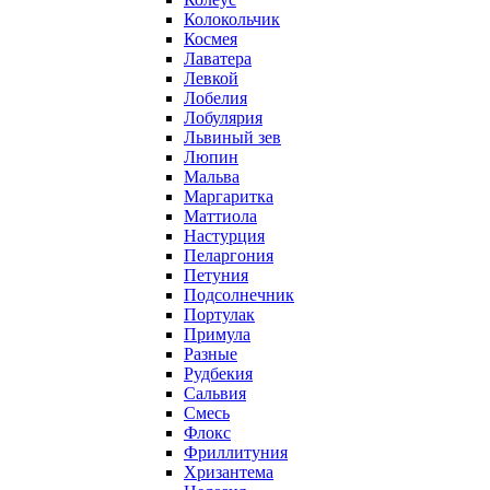
Колокольчик
Космея
Лаватера
Левкой
Лобелия
Лобулярия
Львиный зев
Люпин
Мальва
Маргаритка
Маттиола
Настурция
Пеларгония
Петуния
Подсолнечник
Портулак
Примула
Разные
Рудбекия
Сальвия
Смесь
Флокс
Фриллитуния
Хризантема