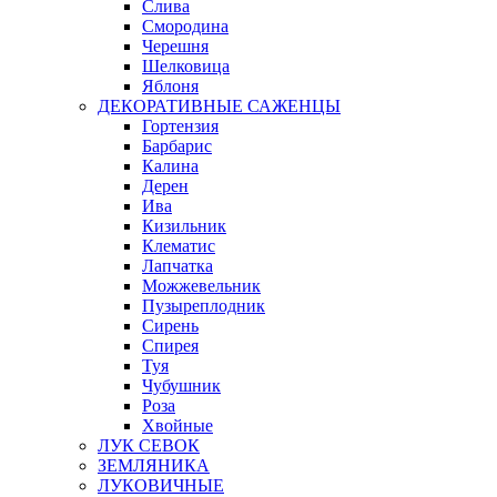
Слива
Смородина
Черешня
Шелковица
Яблоня
ДЕКОРАТИВНЫЕ САЖЕНЦЫ
Гортензия
Барбарис
Калина
Дерен
Ива
Кизильник
Клематис
Лапчатка
Можжевельник
Пузыреплодник
Сирень
Спирея
Туя
Чубушник
Роза
Хвойные
ЛУК СЕВОК
ЗЕМЛЯНИКА
ЛУКОВИЧНЫЕ