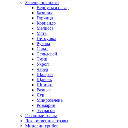
Зелень, пряности
Вернуться назад
Базилик
Горчица
Кориандр
Мелисса
Мята
Петрушка
Рукола
Салат
Сельдерей
Тмин
Укроп
Чабер
Шалфей
Щавель
Шпинат
Разные
Лук
Микрозелень
Розмарин
Эстрагон
Газонные травы
Лекарственные травы
Мицелии грибов