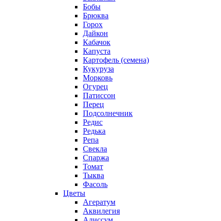
Бобы
Брюква
Горох
Дайкон
Кабачок
Капуста
Картофель (семена)
Кукуруза
Морковь
Огурец
Патиссон
Перец
Подсолнечник
Редис
Редька
Репа
Свекла
Спаржа
Томат
Тыква
Фасоль
Цветы
Агератум
Аквилегия
Алиссум