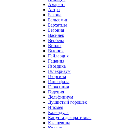
Амарант
Астра
Бакопа
Бальзамин
Бархатцы
Бегония
Василек
Вербена
Виолы
Вьюнок
Гайлардия
Гацания
Гвоздика
Гелехризум
Георгина
Гипсофила
Глоксиния
Годеция
Дельфиниум
Душистый горошек
Ипомея
Календула
Капуста декоративная
Клещевина
Колеус