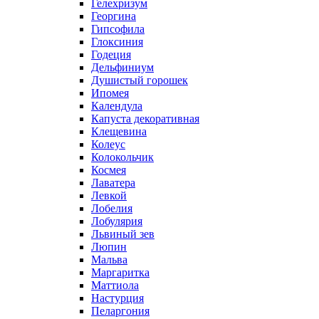
Гелехризум
Георгина
Гипсофила
Глоксиния
Годеция
Дельфиниум
Душистый горошек
Ипомея
Календула
Капуста декоративная
Клещевина
Колеус
Колокольчик
Космея
Лаватера
Левкой
Лобелия
Лобулярия
Львиный зев
Люпин
Мальва
Маргаритка
Маттиола
Настурция
Пеларгония