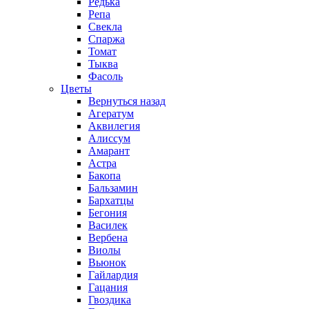
Редька
Репа
Свекла
Спаржа
Томат
Тыква
Фасоль
Цветы
Вернуться назад
Агератум
Аквилегия
Алиссум
Амарант
Астра
Бакопа
Бальзамин
Бархатцы
Бегония
Василек
Вербена
Виолы
Вьюнок
Гайлардия
Гацания
Гвоздика