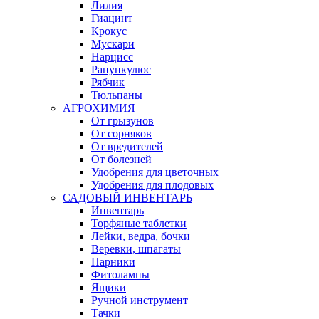
Лилия
Гиацинт
Крокус
Мускари
Нарцисс
Ранункулюс
Рябчик
Тюльпаны
АГРОХИМИЯ
От грызунов
От сорняков
От вредителей
От болезней
Удобрения для цветочных
Удобрения для плодовых
САДОВЫЙ ИНВЕНТАРЬ
Инвентарь
Торфяные таблетки
Лейки, ведра, бочки
Веревки, шпагаты
Парники
Фитолампы
Ящики
Ручной инструмент
Тачки