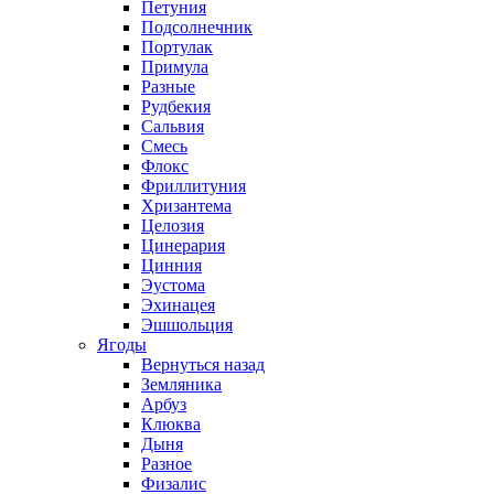
Петуния
Подсолнечник
Портулак
Примула
Разные
Рудбекия
Сальвия
Смесь
Флокс
Фриллитуния
Хризантема
Целозия
Цинерария
Цинния
Эустома
Эхинацея
Эшшольция
Ягоды
Вернуться назад
Земляника
Арбуз
Клюква
Дыня
Разное
Физалис