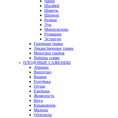
Чабер
Шалфей
Щавель
Шпинат
Разные
Лук
Микрозелень
Розмарин
Эстрагон
Газонные травы
Лекарственные травы
Мицелии грибов
Наборы семян
ПЛОДОВЫЕ САЖЕНЦЫ
Абрикос
Виноград
Вишня
Голубика
Груша
Ежевика
Жимолость
Ирга
Крыжовник
Малина
Облепиха